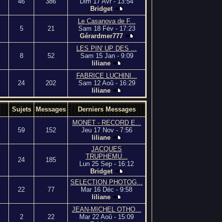
46
386
Dim 17 Avr - 13:54
Bridget
Le Casanova de F...
5
21
Sam 18 Fév - 17:23
Gérardmer777
LES PIN' UP DES ...
8
52
Sam 15 Jan - 9:09
liliane
FABRICE LUCHINI...
24
202
Sam 12 Aoû - 16:29
liliane
Sujets
Messages
Derniers Messages
MONET - RECORD E...
59
152
Jeu 17 Nov - 7:56
liliane
JACQUES
TRUPHEMU...
24
185
Lun 25 Sep - 16:12
Bridget
SELECTION PHOTOG...
22
77
Mar 16 Déc - 9:58
liliane
JEAN-MICHEL OTHO...
2
22
Mar 22 Aoû - 15:09