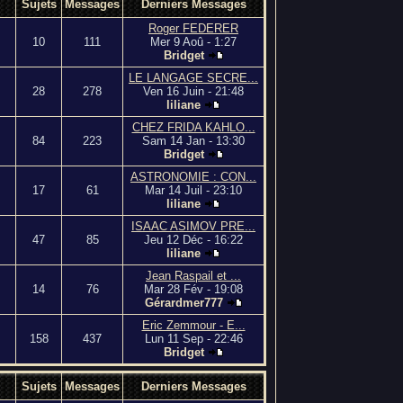
Sujets
Messages
Derniers Messages
Roger FEDERER
10
111
Mer 9 Aoû - 1:27
Bridget
LE LANGAGE SECRE...
28
278
Ven 16 Juin - 21:48
liliane
CHEZ FRIDA KAHLO...
84
223
Sam 14 Jan - 13:30
Bridget
ASTRONOMIE : CON...
17
61
Mar 14 Juil - 23:10
liliane
ISAAC ASIMOV PRE...
47
85
Jeu 12 Déc - 16:22
liliane
Jean Raspail et ...
14
76
Mar 28 Fév - 19:08
Gérardmer777
Eric Zemmour - E...
158
437
Lun 11 Sep - 22:46
Bridget
Sujets
Messages
Derniers Messages