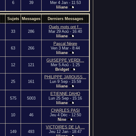
6
39
Mer 4 Jan - 11:53
liliane
Sujets
Messages
Derniers Messages
Quels mots ont f...
33
286
Mar 29 Aoû - 16:40
liliane
Pascal Nègre
63
266
Ven 3 Mar - 8:44
liliane
GUISEPPE VERDI...
12
121
Mer 5 Aoû - 1:25
Bridget
PHILIPPE JAROUSS...
25
161
Lun 9 Sep - 15:59
liliane
ETIENNE DAHO
575
5003
Lun 25 Sep - 15:16
liliane
CHARLES PASI
10
46
Jeu 4 Déc - 12:50
Nine
VICTOIRES DE LA ...
149
493
Jeu 12 Jan - 18:47