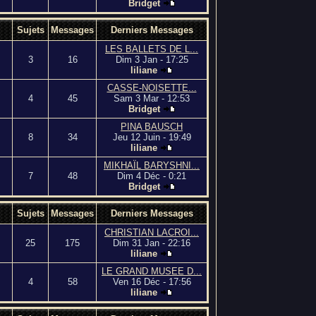
Bridget
Sujets
Messages
Derniers Messages
LES BALLETS DE L...
3
16
Dim 3 Jan - 17:25
liliane
CASSE-NOISETTE...
4
45
Sam 3 Mar - 12:53
Bridget
PINA BAUSCH
8
34
Jeu 12 Juin - 19:49
liliane
MIKHAÏL BARYSHNI...
7
48
Dim 4 Déc - 0:21
Bridget
Sujets
Messages
Derniers Messages
CHRISTIAN LACROI...
25
175
Dim 31 Jan - 22:16
liliane
LE GRAND MUSEE D...
4
58
Ven 16 Déc - 17:56
liliane