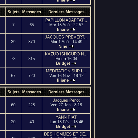
liliane
Sujets
Messages
Derniers Messages
PAPILLON ADAPTAT...
7
65
Mar 15 Aoû - 22:57
liliane
JACQUES PREVERT...
39
370
Mar 1 Aoû - 14:49
Nine
KAZUO ISHIGURO N...
73
315
Hier à 16:04
Bridget
MEDITATION SUR L...
67
720
Ven 16 Nov - 18:12
liliane
Sujets
Messages
Derniers Messages
Jacques Penot
60
228
Ven 27 Jan - 8:18
liliane
YANN PIAT
20
40
Lun 13 Fév - 18:46
Bridget
DES HOMMES ET DE...