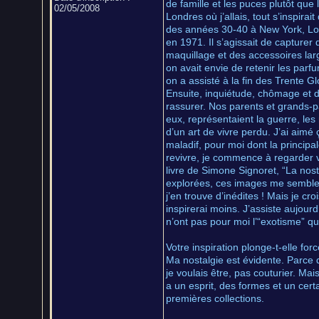
de famille et les puces plutôt que
02/05/2008
Londres où j’allais, tout s’inspir
des années 30-40 à New York, Lond
en 1971. Il s’agissait de capturer
maquillage et des accessoires la
on avait envie de retenir les parf
on a assisté à la fin des Trente G
Ensuite, inquiétude, chômage et di
rassurer. Nos parents et grands-
eux, représentaient la guerre, les
d’un art de vivre perdu. J’ai aimé
maladif, pour moi dont la principal
revivre, je commence à regarder ve
livre de Simone Signoret, “La nosta
explorées, ces images me semblen
j’en trouve d’inédites ! Mais je c
inspirerai moins. J’assiste aujourd
n’ont pas pour moi l’“exotisme” qu
Votre inspiration plonge-t-elle f
Ma nostalgie est évidente. Parce 
je voulais être, pas couturier. Mais
a un esprit, des formes et un cert
premières collections.