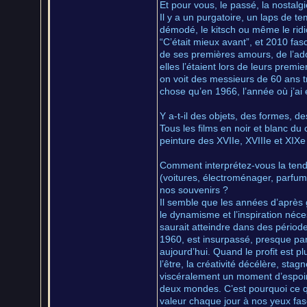
Et pour vous, le passé, la nosta
Il y a un purgatoire, un laps de t
démodé, le kitsch ou même le ridi
“C’était mieux avant”, et 2010 fa
de ses premières amours, de l’ado
elles l’étaient lors de leurs pre
on voit des messieurs de 60 ans tr
chose qu’en 1966, l’année où j’ai 
Y a-t-il des objets, des formes, de
Tous les films en noir et blanc du 
peinture des XVIIe, XVIIIe et XIXe 
Comment interprétez-vous la tend
(voitures, électroménager, parfums
nos souvenirs ?
Il semble que les années d’après g
le dynamisme et l’inspiration néc
saurait atteindre dans des périodes
1960, est insurpassé, presque par
aujourd’hui. Quand le profit est pl
l’être, la créativité décélère, sta
viscéralement un moment d’espoir,
deux mondes. C’est pourquoi ce qui
valeur chaque jour à nos yeux fasc