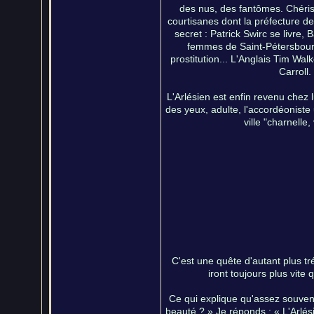
des nus, des fantômes. Chériss
courtisanes dont la préfecture de po
secret : Patrick Swirc se livre,
femmes de Saint-Pétersbourg
prostitution... L'Anglais Tim Wa
Carroll.
L'Arlésien est enfin revenu chez 
des yeux, adulte, l'accordéoniste 
ville "charnelle,
C'est une quête d'autant plus tré
iront toujours plus vite
Ce qui explique qu'assez souvent
beauté ? » Je réponds : « L'Arlési