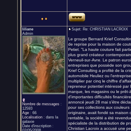
liliane
Sujet: Re: CHRISTIAN LACROI
Admin
Le groupe Bernard Krief Consulti
de reprise pour la maison de cout
Petiet. "La haute couture fait par
plus grand créateur contemporain
Verneuil-sur-Avre. Le patron euroi
entreprises que possède son group
Krief Consulting a profité de la c
automobile Heuliez ou l'entrepris
multiplier par cinq le chiffre d'affa
repreneur potentiel intéressé par 
marque, les magasins ou le prêt-à-p
d'importantes difficultés financiè
annoncé jeudi 28 mai s'être décla
Nombre de messages
:
pour ses collections aux couleurs
12593
originaire, avait fondé sa maiso
Age
:
66
Localisation
:
dans la
rentable, la société a été revend
galaxie
spécialiste de la distribution de p
Date d'inscription :
Christian Lacroix a accusé une per
02/05/2008