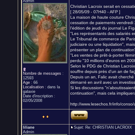
Admin
Christian Lacroix serait en cessa
[ 28/05/09 - 07H40 - AFP ]
La maison de haute couture Christ
cessation de paiements vendredi 2
l'édition de jeudi du journal Le Fig
"Les représentants des salariés en
Le Tribunal de commerce de Paris
judiciaire ou une liquidation", mai
présenter un plan de continuation",
"Les ventes de prêt-à-porter fémini
perdu "10 millions d'euros en 2008
Selon le PDG de Christian Lacroix 
souffre depuis près d'un an de faç
Nombre de messages
:
Depuis un an, Falic avait cherch
12593
démarré en avril avec un investiss
Age
:
66
Localisation
:
dans la
Si les discussions "n'aboutissaien
galaxie
continuation", mais cela implique
Date d'inscription :
02/05/2008
http://www.lesechos.fr/info/conso
liliane
Sujet: Re: CHRISTIAN LACROI
Admin