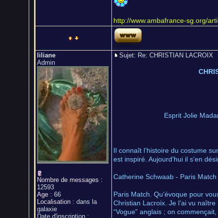
http://www.ambafrance-sg.org/art
liliane
Sujet: Re: CHRISTIAN LACROI
Admin
CHRIS
Esprit Jolie Mada
Il connaît l’histoire du costume su
est inspiré. Aujourd’hui il s’en dés
Catherine Schwaab - Paris Match
Nombre de messages
:
12593
Paris Match. Qu’évoque pour vous
Age
:
66
Localisation
:
dans la
Christian Lacroix. Je l’ai vu naît
galaxie
“Vogue” anglais ; on commençait, p
Date d'inscription :