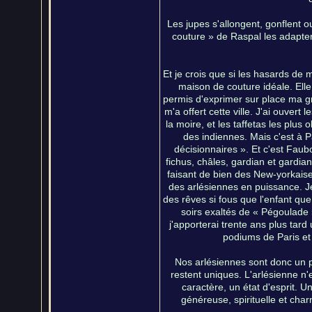
Les jupes s'allongent, gonflent o
couture » de Raspal les adapten
Et je crois que si les hasards de 
maison de couture idéale. Elle
permis d'exprimer sur place ma g
m'a offert cette ville. J'ai ouvert l
la moire, et les taffetas les plus
des indiennes. Mais c'est à P
décisionnaires ». Et c'est Fau
fichus, châles, gardian et gardian
faisant de bien des New-yorkais
des arlésiennes en puissance. J
des rêves si fous que l'enfant que 
soirs exaltés de « Pégoulade »,
j'apporterai trente ans plus tard
podiums de Paris et 
Nos arlésiennes sont donc un p
restent uniques. L'arlésienne n'
caractère, un état d'esprit. Un
généreuse, spirituelle et charn