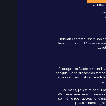
Christia
Ch
M
Christian Lacroix a inscrit son a
feria du riz 2005. L'occasion aus
achet
"Lorsque les Jalabert m'ont invi
conquis. Cette proposition tombe
après sept ans d'absence à Arles
ans
Et ce matin, j'ai été re-séduit
d'anciens amis sous un nouveau jo
soi-même pour accoucher d'une é
j'étais content et j'a