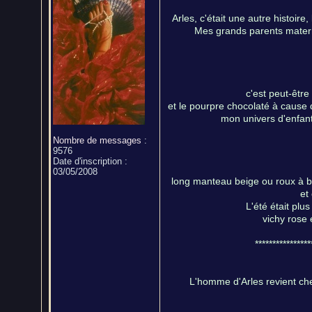
Arles, c'était une autre histoire,
Mes grands parents matern
c'est peut-êtr
et le pourpre chocolaté à cause 
mon univers d'enfant
Nombre de messages
:
9576
Date d'inscription :
03/05/2008
long manteau beige ou roux à bo
et
L'été était plu
vichy rose 
***************
L'homme d'Arles revient chez