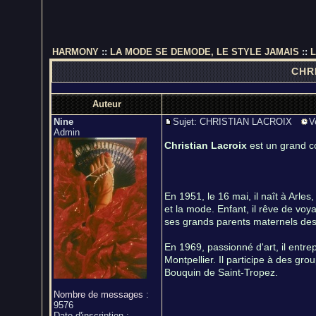
HARMONY
::
LA MODE SE DEMODE, LE STYLE JAMAIS
::
CHRI
Auteur
Nine
Sujet: CHRISTIAN LACROIX
V
Admin
Christian Lacroix
est un grand c
En 1951, le 16 mai, il naît à Arle
et la mode. Enfant, il rêve de voy
ses grands parents maternels des
En 1969, passionné d'art, il entrep
Montpellier. Il participe à des gr
Bouquin de Saint-Tropez.
Nombre de messages
:
9576
Date d'inscription :