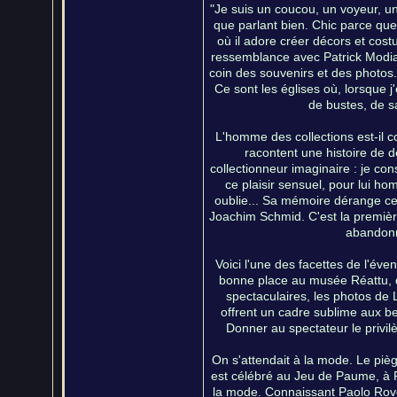
"Je suis un coucou, un voyeur, un
que parlant bien. Chic parce que
où il adore créer décors et cos
ressemblance avec Patrick Modiano
coin des souvenirs et des photos. 
Ce sont les églises où, lorsque 
de bustes, de s
L'homme des collections est-il co
racontent une histoire de dé
collectionneur imaginaire : je con
ce plaisir sensuel, pour lui h
oublie... Sa mémoire dérange ce q
Joachim Schmid. C'est la première
abandonn
Voici l'une des facettes de l'éve
bonne place au musée Réattu, q
spectaculaires, les photos de 
offrent un cadre sublime aux be
Donner au spectateur le privilèg
On s'attendait à la mode. Le piè
est célébré au Jeu de Paume, à Pa
la mode. Connaissant Paolo Rover