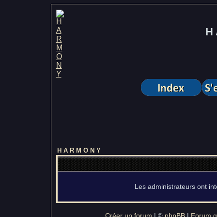
H 
H A R M O N Y
Les administrateurs ont in
Créer un forum
|
phpBB
|
Forum gr
©