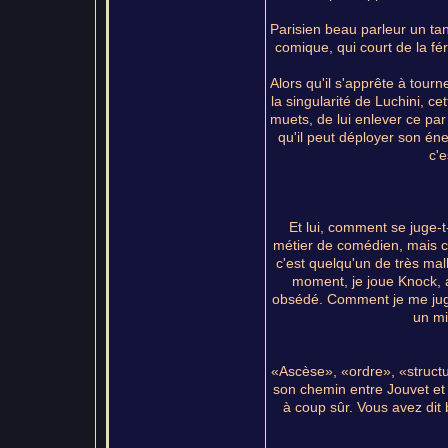
Parisien beau parleur un tant
comique, qui court de la fé
Alors qu'il s'apprête à tourn
la singularité de Luchini, c
muets, de lui enlever ce par 
qu'il peut déployer son én
c'e
Et lui, comment se juge-t
métier de comédien, mais ce
c'est quelqu'un de très ma
moment, je joue Knock, al
obsédé. Comment je me juge?
un mi
«Ascèse», «ordre», «structur
son chemin entre Jouvet et 
à coup sûr. Vous avez dit 