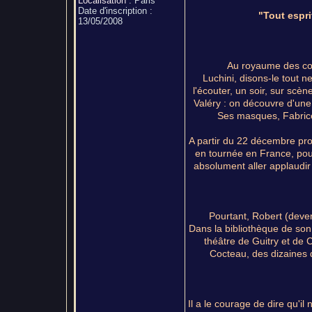
Localisation
:
Paris
Date d'inscription :
"Tout espr
13/05/2008
Au royaume des com
Luchini, disons-le tout n
l'écouter, un soir, sur scèn
Valéry : on découvre d'une 
Ses masques, Fabrice 
A partir du 22 décembre proc
en tournée en France, pour
absolument aller applaudir 
Pourtant, Robert (deven
Dans la bibliothèque de son
théâtre de Guitry et de
Cocteau, des dizaines 
Il a le courage de dire qu'il