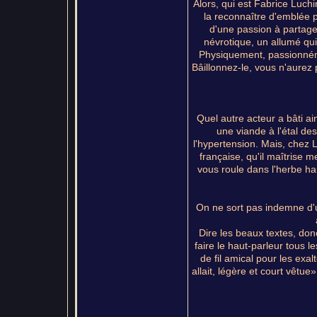
Alors, qui est Fabrice Luchi
la reconnaître d'emblée p
d'une passion à partag
névrotique, un allumé qui
Physiquement, passionnémen
Bâillonnez-le, vous n'aurez
Quel autre acteur a bâti a
une viande à l'étal des
l'hypertension. Mais, chez L
française, qu'il maîtrise 
vous roule dans l'herbe ha
On ne sort pas indemne d'u
Dire les beaux textes, don
faire le haut-parleur tous l
de fil amical pour les exalt
allait, légère et court vêtue»