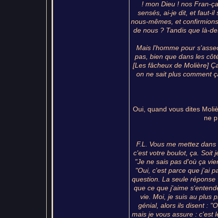
! mon Dieu ! nos Fran-ça
sensés, ai-je dit, et faut
nous-mêmes, et confirmions a
de nous ? Tandis que là-des
Mais l'homme pour s'asseoi
pas, bien que dans les côtés
[Les fâcheux de Molière] Ça,
on ne sait plus comment ç
Oui, quand vous dites Moliè
ne p
F.L. Vous me mettez dans 
c'est votre boulot, ça. Soit
"Je ne sais pas d'où ça vien
"Oui, c'est parce que j'ai
question. La seule réponse 
que ce que j'aime s'entende
vie. Moi, je suis au plus 
génial, alors ils disent : 
mais je vous assure : c'est le