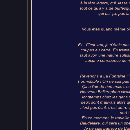
à la tête légère, qui, lasse 
tout ce qu'il y a de burlesq
qui fait ça, pas l
Vous êtes quand même plus
F.L. C'est vrai, je n'étais 
coupes au carré. En trente a
faut avoir une nature suffi
aucune conscience de ma
Revenons à La Fontaine : "
Formidable ! On ne sait pas : 
Ça a l'air de rien mais c'
Nouveau Bellérophon vivait 
longtemps chez les gens sé
deux sont mauvais alors qu
n'est pas écrit, c'est autre 
nerf 
En ce moment, je travaille
Baudelaire, qui sera un spe
Je ne suis pas fou de Bau