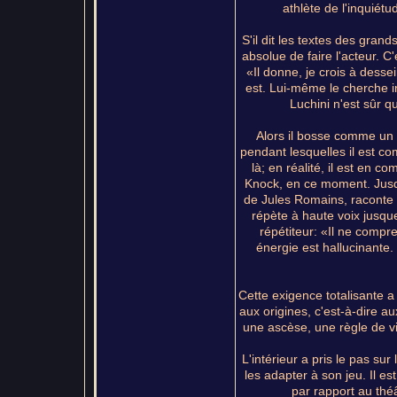
athlète de l'inquiétude
S'il dit les textes des gran
absolue de faire l'acteur. C
«Il donne, je crois à dessei
est. Lui-même le cherche in
Luchini n'est sûr q
Alors il bosse comme un 
pendant lesquelles il est c
là; en réalité, il est en c
Knock, en ce moment. Jusqu
de Jules Romains, raconte à 
répète à haute voix jusqu
répétiteur: «Il ne compre
énergie est hallucinante.
Cette exigence totalisante a p
aux origines, c'est-à-dire au
une ascèse, une règle de vi
L'intérieur a pris le pas sur
les adapter à son jeu. Il e
par rapport au thé