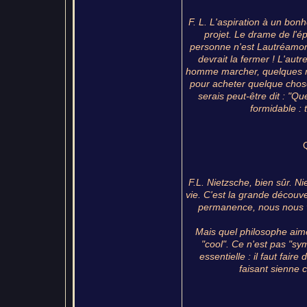
F. L. L'aspiration à un bon
projet. Le drame de l'
personne n'est Lautréamon
devrait la fermer ! L'aut
homme marcher, quelques m
pour acheter quelque chose q
serais peut-être dit : "Qu
formidable : 
F.L. Nietzsche, bien sûr. 
vie. C'est la grande découv
permanence, nous nous ve
Mais quel philosophe aime 
"cool". Ce n'est pas "symp
essentielle : il faut fair
faisant sienne c