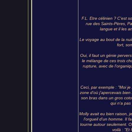
F.L. Etre célinien ? C'est so
rue des Saints-Pères, Par
langue et il les 
Le voyage au bout de la nuit,
fort, so
Oui, il faut un génie perver
le mélange de ces trois ch
rupture, avec de l'organiqu
Ceci, par exemple : "Moi je
zone d'où j'apercevais bien l
son bras dans un gros coton 
qui n'a pas
Molly avait eu bien raison,
l'orgueil d'un homme. Il f
tourne autour seulement. On
voilà : "Et