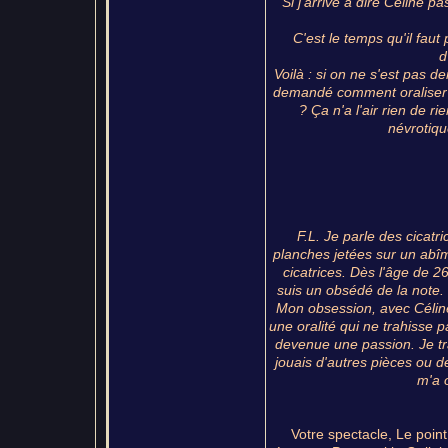
Si j'arrive à dire Céline 
C'est le temps qu'il faut
d
Voilà : si on ne s'est pas d
demandé comment oraliser l'éc
? Ça n'a l'air rien de r
névrotiqu
F.L. Je parle des cicat
planches jetées sur un abîme
cicatrices. Dès l'âge de 2
suis un obsédé de la note. 
Mon obsession, avec Céline,
une oralité qui ne trahisse 
devenue une passion. Je tra
jouais d'autres pièces ou de
m'a 
Votre spectacle, Le poin