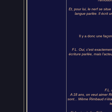
l'émotion
Et, pour lui, le nerf se situ
langue parlée. Il écrit 
Il y a donc une façon
F.L. Oui, c'est exactement 
écriture parlée, mais l'acteur
F.L. 
A 18 ans, on veut aimer R
sont... Même Rimbaud n'était
t