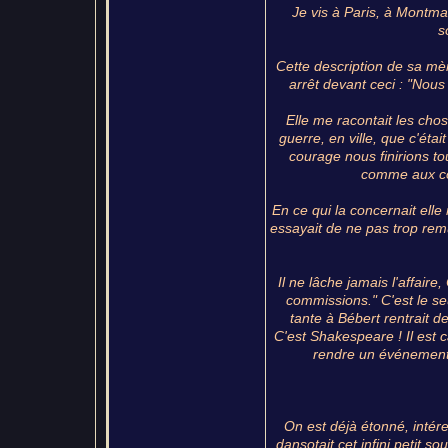
Je vis à Paris, à Montma
s
Cette description de sa mère
arrêt devant ceci : "No
Elle me racontait les cho
guerre, en ville, que c'ét
courage nous finirions tou
comme aux cou
En ce qui la concernait ell
essayait de ne pas trop remu
Il ne lâche jamais l'affaire,
commissions." C'est le se
tante à Bébert rentrait d
C'est Shakespeare ! Il est c
rendre un événement 
On est déjà étonné, intéres
dansotait cet infini petit s