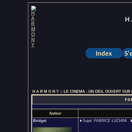
H 
H A R M O N Y
::
LE CINEMA : UN OEIL OUVERT SUR
FAB
Auteur
Bridget
Sujet: FABRICE LUCHINI
.