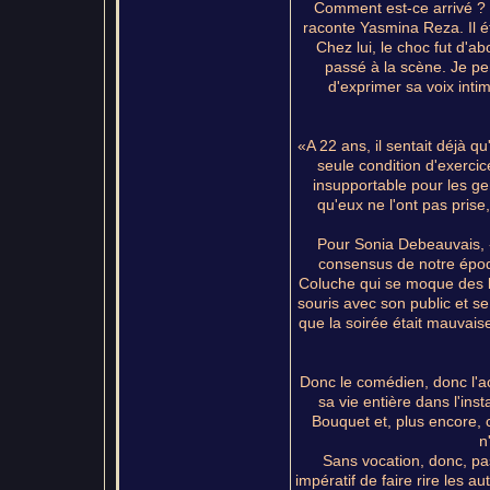
Comment est-ce arrivé ? 
raconte Yasmina Reza. Il ét
Chez lui, le choc fut d'abo
passé à la scène. Je pens
d'exprimer sa voix intim
«A 22 ans, il sentait déjà qu
seule condition d'exercice
insupportable pour les gen
qu'eux ne l'ont pas prise,
Pour Sonia Debeauvais, «c
consensus de notre époqu
Coluche qui se moque des be
souris avec son public et se
que la soirée était mauvaise
Donc le comédien, donc l'a
sa vie entière dans l'inst
Bouquet et, plus encore, c
n
Sans vocation, donc, pa
impératif de faire rire les a