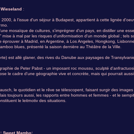
: Wieseland
:
 2000, à l'issue d'un séjour à Budapest, appartient à cette lignée d'o
rmo.
d'une mosaïque de cultures, s'imprégner d'un pays, en distiller une es
" mise à mal par les risques d'uniformisation d'un monde global ; tels
e éprouver à Madrid, en Argentine, à Los Angeles, Hongkong, Lisbonne
Bamboo blues, présenté la saison dernière au Théâtre de la Ville.
rte) est allé glaner, des rives du Danube aux paysages de Transylvani
raphie de Peter Pabst - un imposant roc moussu, sculpté d'anfractuosité
ose le cadre d'une géographie vive et concrète, mais qui pourrait auss
usch, le quotidien et le rêve se télescopent, faisant surgir des image
 Mais toujours aussi, les rapports entre hommes et femmes - et le sempi
stituent le leitmotiv des situations.
r : Sweet Mambo: