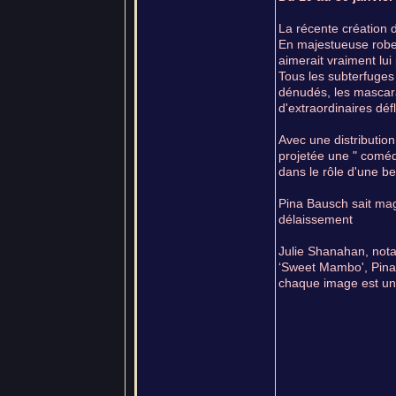
La récente création 
En majestueuse robe 
aimerait vraiment lui p
Tous les subterfuges
dénudés, les mascara
d'extraordinaires défl
Avec une distributio
projetée une " coméd
dans le rôle d'une be
Pina Bausch sait magn
délaissement
Julie Shanahan, nota
‘Sweet Mambo', Pina 
chaque image est un