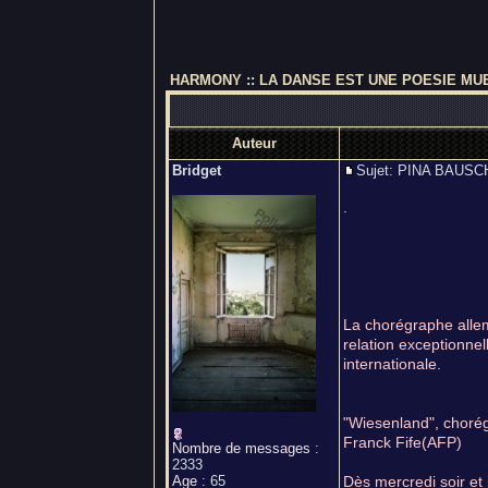
HARMONY
::
LA DANSE EST UNE POESIE MU
Auteur
Bridget
Sujet: PINA BAU
.
La chorégraphe allem
relation exceptionnel
internationale.
"Wiesenland", chorég
Franck Fife(AFP)
Nombre de messages
:
2333
Age
:
65
Dès mercredi soir et 