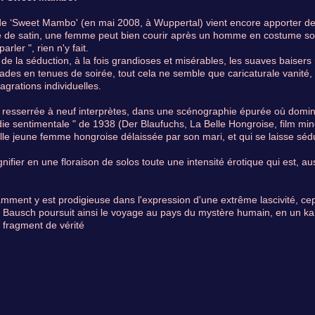
de ‘Sweet Mambo' (en mai 2008, à Wuppertal) vient encore apporter de 
de satin, une femme peut bien courir après un homme en costume somb
arler ", rien n'y fait.
 de la séduction, à la fois grandioses et misérables, les suaves baiser
des en tenues de soirée, tout cela ne semble que caricaturale vanité,
agrations individuelles.
n resserrée à neuf interprètes, dans une scénographie épurée où domine 
ie sentimentale " de 1938 (Der Blaufuchs, La Belle Hongroise, film mi
lle jeune femme hongroise délaissée par son mari, et qui se laisse sédu
ifier en une floraison de solos toute une intensité érotique qui est, au
mment y est prodigieuse dans l'expression d'une extrême lascivité, cep
Bausch poursuit ainsi le voyage au pays du mystère humain, en un kaléi
 fragment de vérité