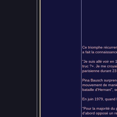
Ce triomphe récurrent
a fait la connaissanc
"Je suis allé voir en
truc ?+. Je me croyai
parisienne durant 23
Pina Bausch surprend 
mouvement de manière 
bataille d'Hernani", 
En juin 1979, quand l
"Pour la majorité du 
d'abord opposé un ref