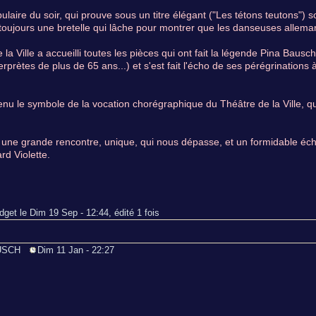
pulaire du soir, qui prouve sous un titre élégant ("Les tétons teutons") 
 toujours une bretelle qui lâche pour montrer que les danseuses alleman
 la Ville a accueilli toutes les pièces qui ont fait la légende Pina Baus
erprètes de plus de 65 ans...) et s'est fait l'écho de ses pérégrinatio
nu le symbole de la vocation chorégraphique du Théâtre de la Ville, q
 une grande rencontre, unique, qui nous dépasse, et un formidable é
rd Violette.
idget le Dim 19 Sep - 12:44, édité 1 fois
BAUSCH
Dim 11 Jan - 22:27