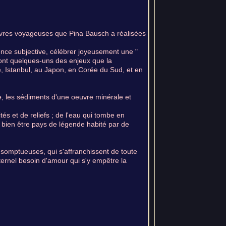
euvres voyageuses que Pina Bausch a réalisées
sence subjective, célébrer joyeusement une "
 sont quelques-uns des enjeux que la
, Istanbul, au Japon, en Corée du Sud, et en
e, les sédiments d'une oeuvre minérale et
s et de reliefs ; de l'eau qui tombe en
i bien être pays de légende habité par de
s somptueuses, qui s'affranchissent de toute
ternel besoin d'amour qui s'y empêtre la