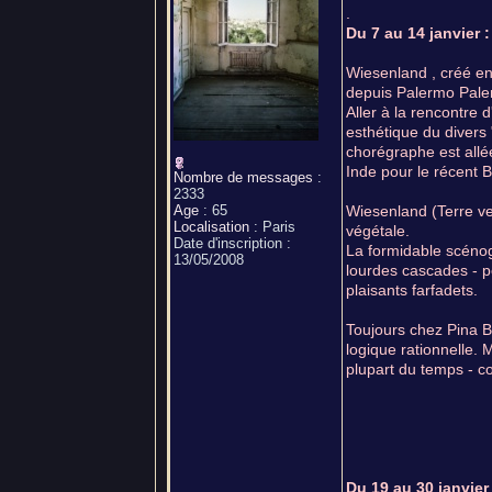
.
Du 7 au 14 janvier 
Wiesenland , créé en
depuis Palermo Pale
Aller à la rencontre 
esthétique du divers 
chorégraphe est allé
Inde pour le récent 
Nombre de messages
:
2333
Age
:
65
Wiesenland (Terre ve
Localisation
:
Paris
végétale.
Date d'inscription :
La formidable scénog
13/05/2008
lourdes cascades - p
plaisants farfadets.
Toujours chez Pina Ba
logique rationnelle.
plupart du temps - con
Du 19 au 30 janvie