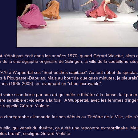
 n'était pas écrit dans les années 1970, quand Gérard Violette, alors a
e de la chorégraphe originaire de Solingen, la ville de la coutellerie si
 1976 à Wuppertal ses "Sept péchés capitaux". Au tout début du spectacl
s à Plougastel-Daoulas. Mais au bout de quelques minutes, je pleurais",
 ans (1985-2008), en évoquant un "choc incroyable".
voire scandalise par son art qui mêle le théâtre à la danse, fait parler
sensible et violente à la fois. "A Wuppertal, avec les femmes d'ingénie
se rappelle Gérard Violette.
a chorégraphe allemande fait ses débuts au Théâtre de la Ville, elle n
public, qui venait du théâtre, ça a été une rencontre extraordinaire. Mai
us brutal", souligne Gérard Violette.