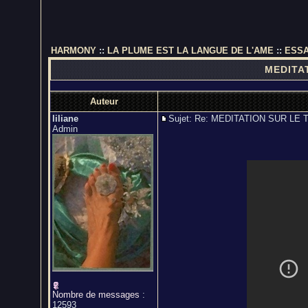
HARMONY
::
LA PLUME EST LA LANGUE DE L'AME
::
ESSA
MEDITAT
Auteur
liliane
Sujet: Re: MEDITATION SUR L
Admin
Nombre de messages
:
12593