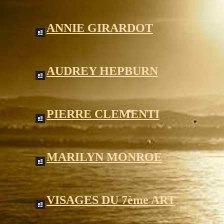
ANNIE GIRARDOT
AUDREY HEPBURN
PIERRE CLEMENTI
MARILYN MONROE
VISAGES DU 7ème ART