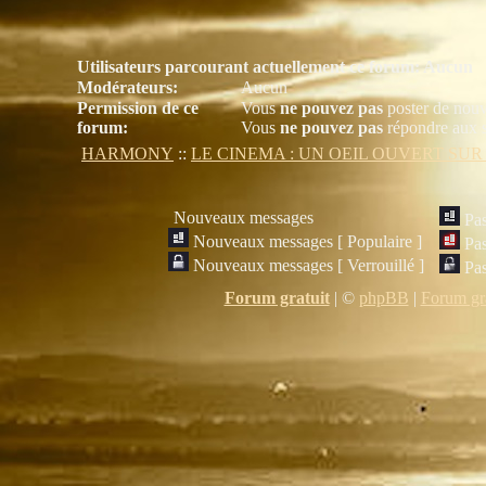
Utilisateurs parcourant actuellement ce forum: Aucun
Modérateurs:
Aucun
Permission de ce
Vous
ne pouvez pas
poster de nouv
forum:
Vous
ne pouvez pas
répondre aux s
HARMONY
::
LE CINEMA : UN OEIL OUVERT SU
Nouveaux messages
Pa
Nouveaux messages [ Populaire ]
Pas
Nouveaux messages [ Verrouillé ]
Pas
Forum gratuit
|
©
phpBB
|
Forum gra