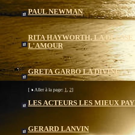
PAUL NEWMAN
RITA HAYWORTH, LA DEESSE
L'AMOUR
GRETA GARBO LA DIVINE
[
Aller à la page:
1
,
2
]
LES ACTEURS LES MIEUX PAY
GERARD LANVIN