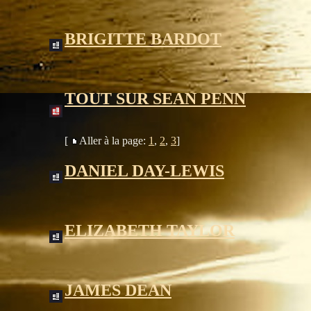
BRIGITTE BARDOT
TOUT SUR SEAN PENN
[
Aller à la page:
1
,
2
,
3
]
DANIEL DAY-LEWIS
ELIZABETH TAYLOR
JAMES DEAN