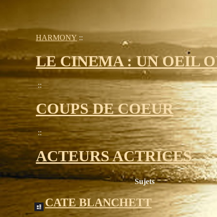
HARMONY
::
LE CINEMA : UN OEIL
::
COUPS DE COEUR
::
ACTEURS ACTRICES
Sujets
CATE BLANCHETT