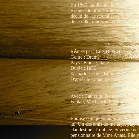
En 1860, tandis que la Sicile est 
Rouges, le prince Salina se rend a
déclin de l'aristocratie, ce dernier
de la ville, représentant la classe m
Réalisé par : Luis Buñuel
Genre : Drame
Pays : France, Italie
Durée : 1h36
Scenario : Louis Bunuel et Jean C
D'après le roman de Joseph Kessel
Avec : Catherine Deneuve, Jean So
Fabian, Macha Méril, Muni, Maria 
Epouse d'un jeune interne des hôpit
lui. Un des amis du ménage, play-bo
clandestine. Troublée, Séverine ne r
pensionnaire de Mme Anaïs. Elle y 