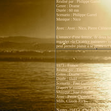
Réalisé par : Philippe Garrel
Genre : Drame
Durée : 60 mn
Scenario : Philippe Garrel
Musique : Nico
Avec : Avec : Nico, Pierre Clémen
L'errance d'une femme, de deux homm
regarder «la Cicatrice intérieure» e
peut prendre plaisir à se promener 
1973 - France
Réalisé par : Edouard Molinaro
Genre : Drame
Durée : 1h44
Scenario : Paul Guimard, Pierre K
D'après le roman de Paul Guimard
Musique : José Berghmans
Avec : Pierre Clementi, Claude Rich
Mills, Claude Rich
Nantes, 1943. Caché sous une porte 