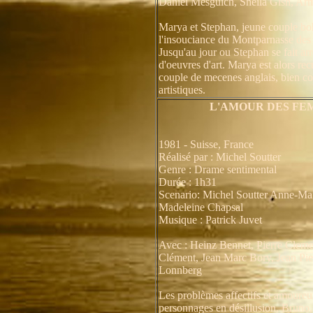
Daniel Mesguich, Sheila Gish, A
Marya et Stephan, jeune couple bo
l'insouciance du Montparnasse des
Jusqu'au jour ou Stephan se fait arr
d'oeuvres d'art. Marya est alors rec
couple de mecenes anglais, bien c
artistiques.
L'AMOUR DES FE
1981 - Suisse, France
Réalisé par : Michel Soutter
Genre : Drame sentimental
Durée : 1h31
Scenario: Michel Soutter Anne-Mar
Madeleine Chapsal
Musique : Patrick Juvet
Avec : Heinz Bennet, Pierre Cleme
Clément, Jean Marc Bory, Jean Pi
Lonnberg
Les problèmes affectifs et amoureu
personnages en désillusion, Bruno,