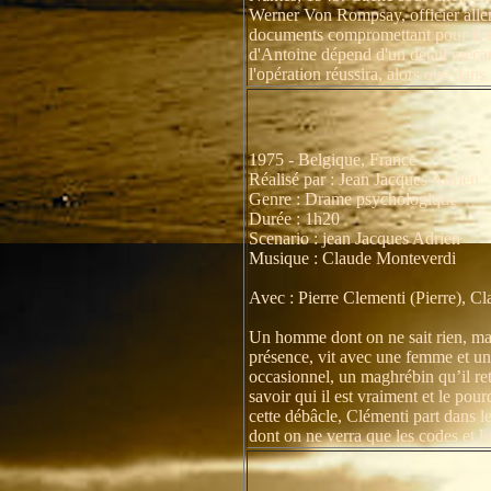
Werner Von Rompsay, officier allema
documents compromettant pour la rés
d'Antoine dépend d'un détail mécan
l'opération réussira, alors que dans 
1975 - Belgique, France
Réalisé par : Jean Jacques Adrien
Genre : Drame psychologique
Durée : 1h20
Scenario : jean Jacques Adrien
Musique : Claude Monteverdi
Avec : Pierre Clementi (Pierre), 
Un homme dont on ne sait rien, mai
présence, vit avec une femme et un e
occasionnel, un maghrébin qu’il re
savoir qui il est vraiment et le pou
cette débâcle, Clémenti part dans 
dont on ne verra que les codes et le