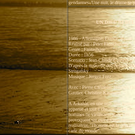
gendarmes. Une nuit, le drame se p
UN DIEU REBE
1986 - Allemagne, France, Russie
Réalisé par : Peter Fleischmann
Genre : Fantastique
Durée : 1h56
Scenario : Jean-Claude Carrière et
D'après la nouvelle de : Arkadi Str
Strugatsky
Musique : Jürgen Fritz
Avec : Pierre Clémenti, Hugues Qu
Gautier, Christine Kaufman
A Arkanar, en une nuit, une lumier
apparue et tout a change. Rien n'est
hommes ne vieillissent pas et les e
provoquent sur eux aucune blessure
realisateur, "l'homme est la dernier
carte du monde".