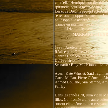
vie réelle. Henrique, l'un des deux
spirituelle pour la façon de march
Lui et de Dieu, le second acteur qu
se retrouvent opposés dans une lutte
philosophique acharnée et de longu
grimpe en intensité lorsqu'ils renco
nommé Dieu qui les veut dans sa pr
MARRAKECH EXP
1998 - Angleterre
Réalisé par : Gillies MacKinnon
Genre : Comédie dramatique
Durée : 1h45
Scenario : Billy MacKinnon, Esthe
Avec : Kate Winslet, Saïd Taghmao
Carrie Mullan, Pierre Clémenti, Ab
Ahmed Boulane, Sira Stampe, Ami
Fairley
Dans les années 70, Julia vit au M
filles. Confrontée à une autre cultu
surtout elle-même tout en essayant