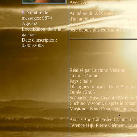
Avec : Amalia Rodrigues, Pierre C
Nombre de
Au début du XIXe siècle, dans les 
messages
:
9874
d'un archipel volcanique à l'appar
Age
:
62
Pierre, membre de l'équipage , déco
Localisation
:
dans la
père depuis plusieurs années. Le je
galaxie
Date d'inscription:
02/05/2008
Réalisé par Luchino Visconti
Genre : Drame
Pays : Italie
Dialogues français : René Barjavel
Durée : 3h05
Scénario : Suso Cecchi D'Amico, 
Luchino Visconti, d'après le rom
Musique : Nino Rota, avec une val
Avec : Burt Lancaster, Claudia Car
Terence Hill, Pierre Clémenti, Lu