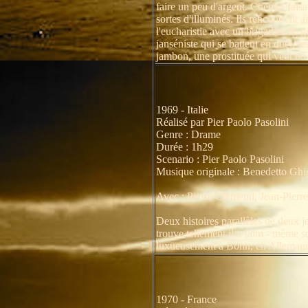
faire un peu d'argent. Chemin faisan
sortes d'illuminés. Ils rencontrent 
l'eucharistie avec un brigadier de g
janséniste qui se battent en duel, l
jambon, une prostituée qui veut un
1969 - Italie
Réalisé par Pier Paolo Pasolini
Genre : Drame
Durée : 1h29
Scenario : Pier Paolo Pasolini
Musique originale : Benedetto Ghi
Avec : Pierre Clémenti, Jean-Pier
Deux histoires parallèles de deux je
trouve tellement il a faim - même 
luxueusement à Bonn, en Allemagne e
1970 - France