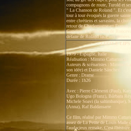
compagnons de route, Turold et ses
" La Chanson de Roland ". Et c'est
tour à tour évoqués la guerre saint
entre chrétiens et sarrasins, la chut
retour de Charlemagne en France, l
Ganelon, le guet-apens de Roncevau
défaite de Roland face aux armées 
LITTLE LIPS
1979 - Espagne, Italie
Réalisation : Mimmo Cattarinich
Auteurs & scénaristes : Mimmo Catt
son idée) et Daniele Sánchez
Genre : Drame
Durée : 1h26
Avec : Pierre Clémenti (Paul), Kat
Ugo Bologna (Franz), Bárbara Rey 
Michele Soavi (la saltimbanque), 
(Anna), Raf Baldassarre
Ce film, réalisé par Mimmo Cattari
assez de La Petite de Louis Malle do
l'audacieux remake. C'est l'histoi