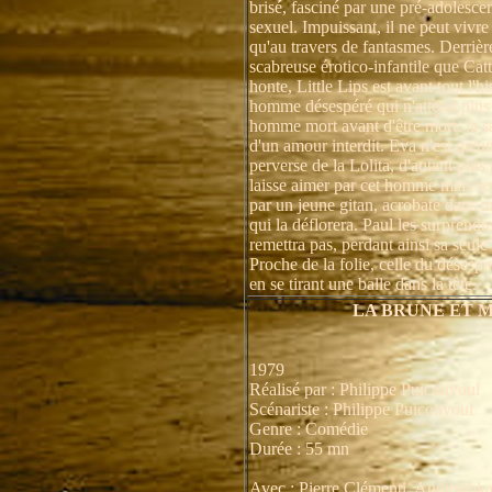
brisé, fasciné par une pré-adolescen
sexuel. Impuissant, il ne peut vivre
qu'au travers de fantasmes. Derrièr
scabreuse érotico-infantile que Catt
honte, Little Lips est avant tout l'hi
homme désespéré qui n'attend plus r
homme mort avant d'être mort, la 
d'un amour interdit. Eva n'est qu'u
perverse de la Lolita, d'autant plus 
laisse aimer par cet homme mais ser
par un jeune gitan, acrobate dans 
qui la déflorera. Paul les surprendra
remettra pas, perdant ainsi sa seule
Proche de la folie, celle du désespoi
en se tirant une balle dans la tête.
LA BRUNE ET 
1979
Réalisé par : Philippe Puicouyoul
Scénariste : Philippe Puicouyoul
Genre : Comédie
Durée : 55 mn
Avec : Pierre Clémenti, Anouschka