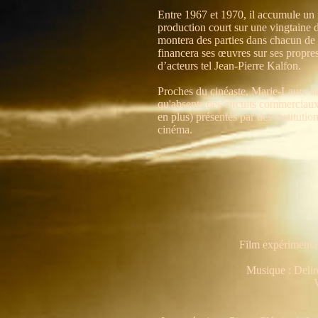
Entre 1967 et 1970, il accumule un 
production court sur une vingtaine 
montera des parties dans chacun de 
financera ses œuvres sur ses propres
d’acteurs tel Jean-Pierre Kalfon.
Proches du cinéaste, Marie-Laure de
qu'absents des circuits commerciaux 
en plus) présentés par des instituti
cinéma.
Film expérimental
Musique : Deli