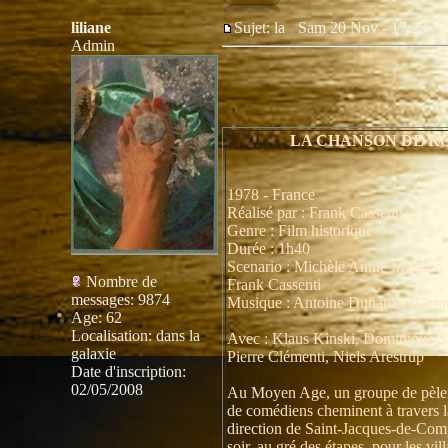
liliane
Sujet: la
Sam 20 Nov - 17:29
Admin
LA CHANSON DE R
1978 - France
Réalisé par : Frank Cassenti
Genre : Film historique
Durée : 1h40
Scenario : Michèle Annie Mercier, 
Nombre de
Frank Cassenti
messages
:
9874
Musique : Antoine Duhamel (Cesa
Age
:
62
Localisation
:
dans la
Avec : Klaus Kinski, Dominique S
galaxie
Pierre Clémenti, Niels Arestrup
Date d'inscription:
02/05/2008
Au Moyen Age, un groupe de pèler
de comédiens cheminent à travers 
direction de Saint-Jacques-de-Com
soir, au gré des étapes, pour les vill