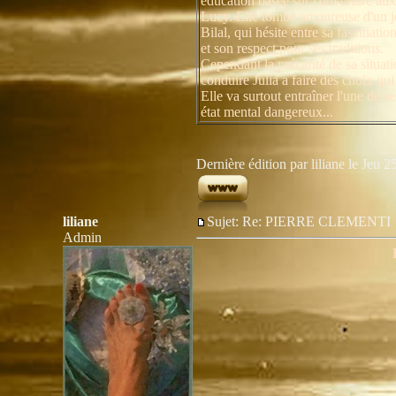
éducation basée sur l'ouverture aux
Lucy. Elle tombe amoureuse d'un
Bilal, qui hésite entre sa fascinati
et son respect pour ses traditions.
Cependant la précarité de sa situati
conduire Julia a faire des choix qui 
Elle va surtout entraîner l'une de se
état mental dangereux...
Dernière édition par liliane le Jeu 2
liliane
Sujet: Re: PIERRE CLEMENT
Admin