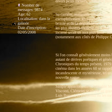
divers petits métiers, tailleur de pi
Nombre de
messages
:
9874
Age
:
62
Sa carrière, inaugurée dans les anné
Localisation
:
dans la
exemplairement les courbes et l'ambi
galaxie
beauté et de la dégradation, de la cél
Date d'inscription:
les plus illustres metteurs en scène
02/05/2008
incarné serait un mot plus juste - l
(notamment aux côtés de Philippe Gar
Si l'on connaît généralement moins
autant de dérives poétiques et géné
Chroniques du temps présent, 1979 ; 
cinéma dans les années 60 se rappell
incandescente et mystérieuse, tel u
nouvelle vague.
Simple apparition dans Adorable M
Visconti, Clémenti se révèle au gran
Luis Bunuel, et Benjamin ou les mé