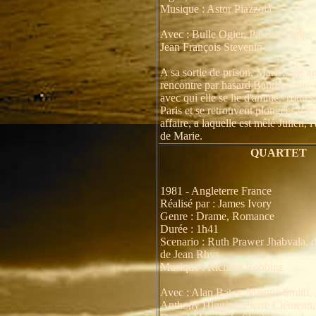
Musique : Astor Piazzola
Avec : Bulle Ogier, Pascale Ogier, 
Jean François Stevenin
A sa sortie de prison, Marie, une an
rencontre par hasard Baptiste, une é
avec qui elle se lie d'amitié. Toute
Paris et se retrouvent plongées dan
affaire, a laquelle est mêlé Julien, l
de Marie.
QUARTET
1981 - Angleterre France
Réalisé par : James Ivory
Genre : Drame, Romance
Durée : 1h41
Scenario : Ruth Prawer Jhabvala, d
de Jean Rhys
Musique : Richard Robbins
Avec : Alan Bates, Maggie Smith, I
Anthony Higgins, Pierre Clémenti