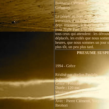
Balthazar Clémenti, Frédérick Char
Gréggory
Le périple au bord d’un océan d’u
terroristes, d’un faiseur de film, d’
deux amoureux, à la recherche d’un
pour Nulle Part. Une nef comme l’
tous ceux qui attendent : les dérouté
déplacés, les exilés que nous somm
heures, que nous sommes un jour ou
plus tôt, un peu plus tard.
PRESUME SUSP
1994 - Grèce
Réalisé par :Stelios Pavlidis
Scénaristes : Vasilis Kesisoglou, 
Genre : Politique
Durée : 120 mn
Musique : Nikos Kypourgos
Avec : Pierre Clémenti, Yorgos Geo
Ibrohori