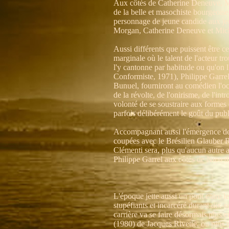
Aux côtés de Catherine Deneuve, Mic
de la belle et masochiste bourgeois
personnage de jeune candide aux jeux
Morgan, Catherine Deneuve et Mich
Aussi différents que puissent être ce
marginale où le talent de l'acteur t
l'y cantonne par habitude ou qu'on l'
Conformiste, 1971), Philippe Garrel 
Bunuel, fourniront au comédien l'oc
de la révolte, de l'onirisme, de l'in
volonté de se soustraire aux formes d
parfois délibérément le goût du publ
Accompagnant aussi l'émergence de 
coupées avec le Brésilien Glauber R
Clémenti sera, plus qu'aucun autre 
Philippe Garrel aux côtés de Nico d
L'époque jette aussi un pont entre le
stupéfiants et incarcéré durant dix-s
carrière va se faire désormais plus 
(1980) de Jacques Rivette, ou plus