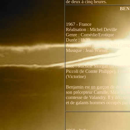
de deux à cinq heures.
BENJ
1967 - France
Réalisation : Michel Deville
Genre : Comédie/Erotique
Durée : 1h39
Auteurs & scénaristes : Nina Comp
Musique : Jean Wiener
avec : Michèle Morgan (la Comtess
Piccoli (le Comte Philippe), Franc
(Victorine)
Benjamin est un garçon de dix-sept 
son précepteur Camille. Mais les su
comtesse de Valandry. Il y découvr
et de galants hommes occupés par le