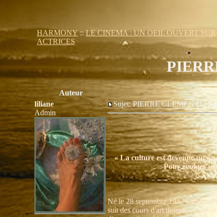
HARMONY
::
LE CINEMA : UN OEIL OUVERT SU
ACTRICES
PIERR
Auteur
liliane
Sujet: PIERRE CLEMENTI
Sa
Admin
« La culture est devenue un g
Pour évoluer un 
Né le 28 septembre 1942 à Paris, d'
suit des cours d'art dramatique à l'