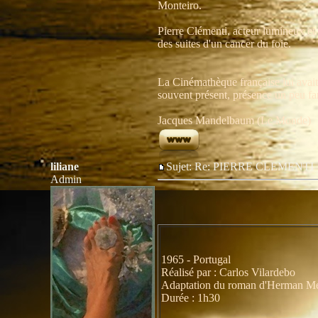
Monteiro.
Pierre Clémenti, acteur lumineux et
des suites d'un cancer du foie.
La Cinémathèque française lui avait
souvent présent, présence un peu fan
Jacques Mandelbaum (Le Monde)
liliane
Sujet: Re: PIERRE CLEMENT
Admin
1965 - Portugal
Réalisé par : Carlos Vilardebo
Adaptation du roman d'Herman Mel
Durée : 1h30