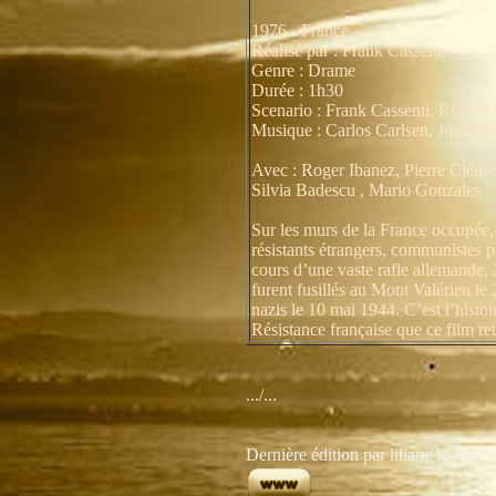
1976 - France
Réalisé par : Frank Cassenti
Genre : Drame
Durée : 1h30
Scenario : Frank Cassenti, René R
Musique : Carlos Carlsen, Juan C
Avec : Roger Ibanez, Pierre Cléme
Silvia Badescu , Mario Gonzales
Sur les murs de la France occupée,
résistants étrangers, communistes 
cours d’une vaste rafle allemande, 
furent fusillés au Mont Valérien le
nazis le 10 mai 1944. C’est l’histo
Résistance française que ce film ret
.../...
Dernière édition par liliane le Jeu 2