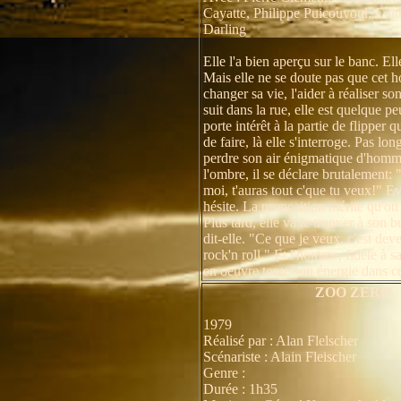
Cayatte, Philippe Puicouyoul, Edi
Darling
Elle l'a bien aperçu sur le banc. El
Mais elle ne se doute pas que cet
changer sa vie, l'aider à réaliser so
suit dans la rue, elle est quelque pe
porte intérêt à la partie de flipper qu
de faire, là elle s'interroge. Pas lo
perdre son air énigmatique d'homme
l'ombre, il se déclare brutalement: 
moi, t'auras tout c'que tu veux!" E
hésite. La proposition mérite qu'on 
Plus tard, elle va le trouver à son 
dit-elle. "Ce que je veux, c'est dev
rock'n roll." Et l'homme, fidèle à s
en oeuvre toute son énergie dans ce b
ZOO ZERO
1979
Réalisé par : Alan Flelscher
Scénariste : Alain Fleischer
Genre :
Durée : 1h35