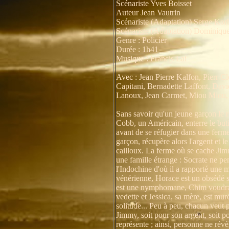
Scénariste Yves Boisset
Auteur Jean Vautrin
Scénariste (Adaptation) Serge Kor
Scénariste (Adaptation) Dominiqu
Genre : Policier
Durée : 1h41
Musique : Francis Lai
Avec : Jean Pierre Kalfon, Pierr C
Capitani, Bernadette Laffont, Davi
Lanoux, Jean Carmet, Miou Miou, 
Sans savoir qu'un jeune garçon le 
Cobb, un Américain, enterre le but
avant de se réfugier dans une ferm
garçon, récupère alors l'argent et l
cailloux. La ferme où se cache Jim
une famille étrange : Socrate ne pe
l'Indochine d'où il a rapporté une 
vénérienne, Horace est un obsédé 
est une nymphomane, Chim voudrai
vedette et Jessica, sa mère, est mur
solitude... Peu à peu, chacun veut p
Jimmy, soit pour son argent, soit p
représente ; ainsi, personne ne rév