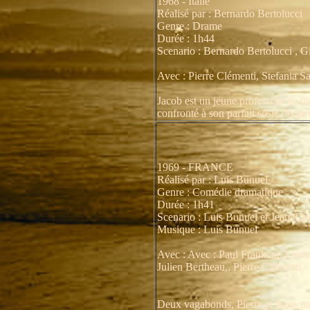
1968 - Italie
Réalisé par : Bernardo Bertolucci
Genre : Drame
Durée : 1h44
Scenario : Bernardo Bertolucci , 
Avec : Pierre Clémenti, Stefania S
Jacob est un jeune professeur de thé
confronté à son parfait sosie, leque
1969 - FRANCE
Réalisé par : Luis Bunuel
Genre : Comédie dramatique
Durée : 1h41
Scenario : Luis Bunuel et Jean Cla
Musique : Luis Bunuel
Avec : Avec : Paul Frankeur, Laure
Julien Bertheau,, Pierre Clementi
Deux vagabonds, Pierre et Jean, pa