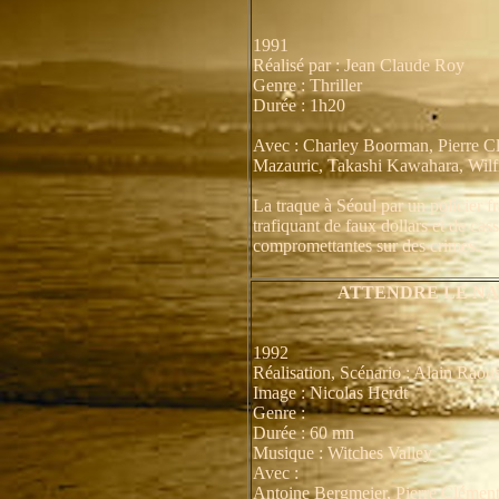
1991
Réalisé par : Jean Claude Roy
Genre : Thriller
Durée : 1h20
Avec : Charley Boorman, Pierre C
Mazauric, Takashi Kawahara, Wilf
La traque à Séoul par un policier f
trafiquant de faux dollars et de cas
compromettantes sur des crimes.
ATTENDRE LE NA
1992
Réalisation, Scénario : Alain Raous
Image : Nicolas Herdt
Genre :
Durée : 60 mn
Musique : Witches Valley
Avec :
Antoine Bergmeier, Pierre Clément