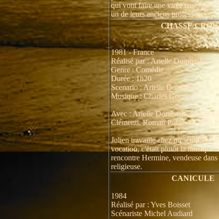
qui vont faire une virée ensemble, 
un de leurs anciens professeurs...
CHASSE CROI
1981 - France
Réalisé par : Arielle Dombasle
Genre : Comédie
Durée : 1h20
Scenario : Arielle Dombasle
Musique : Charles Gounod
Avec : Arielle Dombasle, Pascal Gr
Clémenti, Roman Polansky, Jean P
Julien travaille chez un sculpteur. 
vocation, c'était plutôt la musique. 
rencontre Hermine, vendeuse dans u
religieuse.
CANICULE
1984
Réalisé par : Yves Boisset
Scénariste Michel Audiard