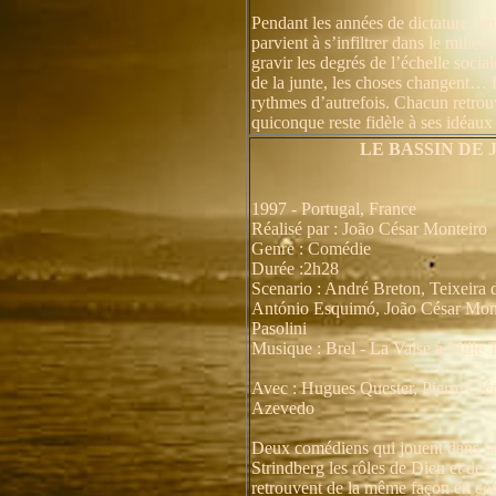
Pendant les années de dictature, un
parvient à s’infiltrer dans le milieu 
gravir les degrés de l’échelle socia
de la junte, les choses changent… 
rythmes d’autrefois. Chacun retrou
quiconque reste fidèle à ses idéaux 
LE BASSIN DE 
1997 - Portugal, France
Réalisé par : João César Monteiro
Genre : Comédie
Durée :2h28
Scenario : André Breton, Teixeira 
António Esquimó, João César Mont
Pasolini
Musique : Brel - La Valse à Mille
Avec : Hugues Quester, Pierre Clé
Azevedo
Deux comédiens qui jouent dans la 
Strindberg les rôles de Dieu et de L
retrouvent de la même façon en com