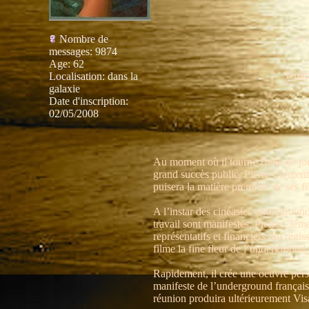
A l
Nombre de
messages
:
9874
Age
:
62
Digip
Localisation
:
dans la
galaxie
Date d'inscription:
02/05/2008
Au moment où il tourne Belle de jou
grand succès public, Pierre Clémen
puisera la matière première de ses fi
A l’instar des cinéastes undergroun
travail sont manifestes, Pierre Clém
représentatifs et financiers qui régi
filme la fine fleur de l’underground 
Rapidement, il crée une oeuvre pers
manifeste de l’underground français
réunion produira ultérieurement Vis