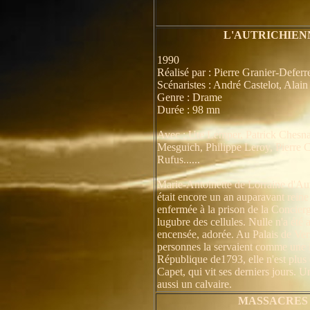
L'AUTRICHIEN
1990
Réalisé par : Pierre Granier-Deferr
Scénaristes : André Castelot, Alai
Genre : Drame
Durée : 98 mn
Avec : Ute Lemper, Patrick Chesna
Mesguich, Philippe Leroy, Pierre C
Rufus......
Marie-Antoinette de Lorraine d'Aut
était encore un an auparavant reine
enfermée à la prison de la Concierg
lugubre des cellules. Nulle n'a été 
encensée, adorée. Au Palais de Versa
personnes la servaient comme une i
République de1793, elle n'est plus
Capet, qui vit ses derniers jours. U
aussi un calvaire.
MASSACRES