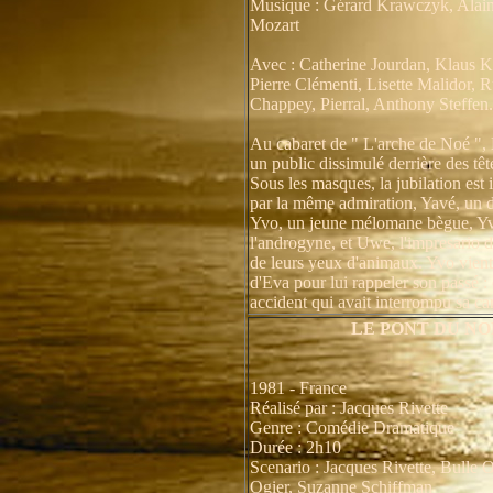
Musique : Gérard Krawczyk, Alain 
Mozart
Avec : Catherine Jourdan, Klaus Ki
Pierre Clémenti, Lisette Malidor, R
Chappey, Pierral, Anthony Steffen.
Au cabaret de " L'arche de Noé ", 
un public dissimulé derrière des tê
Sous les masques, la jubilation est 
par la même admiration, Yavé, un d
Yvo, un jeune mélomane bègue, Yv
l'androgyne, et Uwe, l'impresario d
de leurs yeux d'animaux. Yvo vient
d'Eva pour lui rappeler son passé : 
accident qui avait interrompu sa car
LE PONT DU N
1981 - France
Réalisé par : Jacques Rivette
Genre : Comédie Dramatique
Durée : 2h10
Scenario : Jacques Rivette, Bulle O
Ogier, Suzanne Schiffman