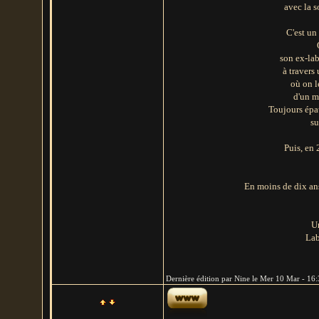
avec la s
C'est un
son ex-lab
à travers
où on l
d'un m
Toujours épa
su
Puis, en
En moins de dix an
U
Lab
Dernière édition par Nine le Mer 10 Mar - 16:3