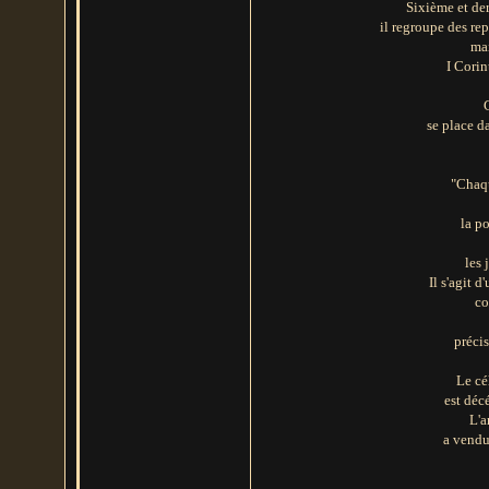
Sixième et de
il regroupe des re
mai
I Corin
se place d
"Chaqu
la p
les 
Il s'agit 
co
préci
Le cé
est déc
L'a
a vendu