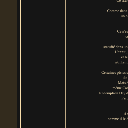
Ce sixi
Comme dans le
un h
Ce n'es
c
statufié dans un
L'ennui,
et l
n'offren
Certaines pistes
de
Mais d
même Cash
Redemption Day de 
n'a 
si
comme il le d