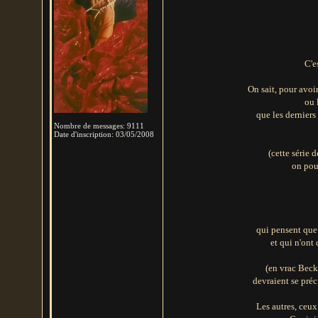
C'e
On sait, pour avo
ou 
que les derniers
Nombre de messages
:
9111
Date d'inscription:
03/05/2008
(cette série 
on pou
qui pensent que
et qui n'ont
(en vrac Beck
devraient se préc
Les autres, ceu