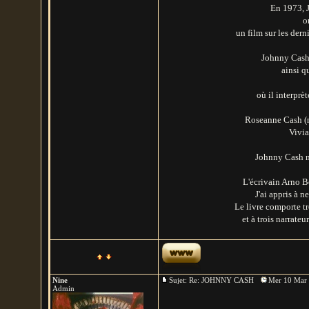
En 1973, J
o
un film sur les dern
Johnny Cash 
ainsi q
où il interprè
Roseanne Cash (n
Vivia
Johnny Cash m
L'écrivain Arno B
J'ai appris à n
Le livre comporte tr
et à trois narrate
Nine
Sujet: Re: JOHNNY CASH
Mer 10 Mar 
Admin