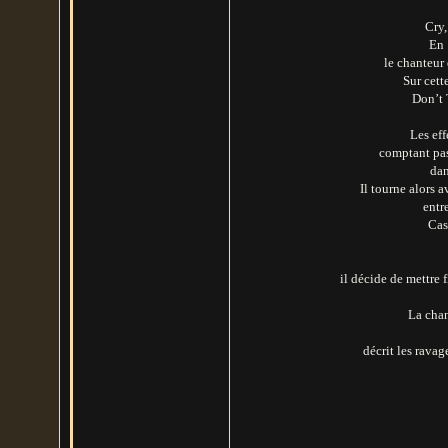
Cry,
En 
le chanteur
Sur cett
Don’t 
Les eff
comptant pas
dan
Il tourne alors 
entr
Cas
il décide de mettre
La chan
décrit les rava