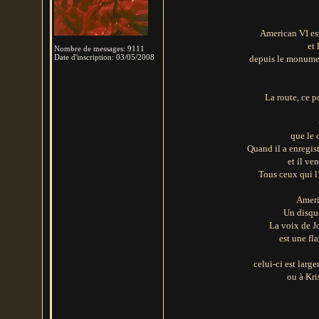
American VI es
et
Nombre de messages
:
9111
Date d'inscription:
03/05/2008
depuis le monumen
La route, ce 
que le 
Quand il a enregis
et il ve
Tous ceux qui l’
Ameri
Un disque
La voix de Jo
est une fl
celui-ci est larg
ou à Kri