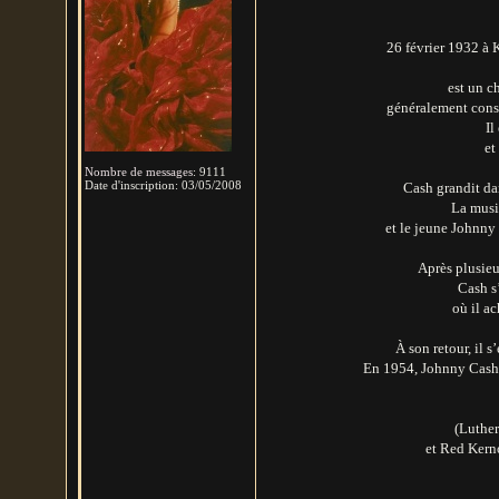
26 février 1932 à 
est un c
généralement consi
Il
et
Nombre de messages
:
9111
Date d'inscription:
03/05/2008
Cash grandit da
La musiq
et le jeune Johnny 
Après plusieu
Cash s
où il a
À son retour, il 
En 1954, Johnny Cash 
(Luther
et Red Kerno