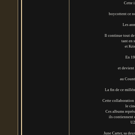
Cette i
boycottent ce no
Les ann
Il continue tout d
tant en 
et Kri
En 19
et devient 
au Count
La fin de ce millén
Cette collaboration
le ci
Ces albums représ
ils contiennent 
U2
June Carter, sa deu