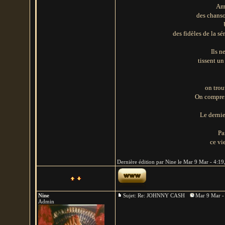
Ame
des chanso
des fidèles de la 
Ils n
tissent u
on trou
On comprend
Le dernie
Pa
ce vi
Dernière édition par Nine le Mar 9 Mar - 4:19,
Nine
Sujet: Re: JOHNNY CASH
Mar 9 Mar -
Admin