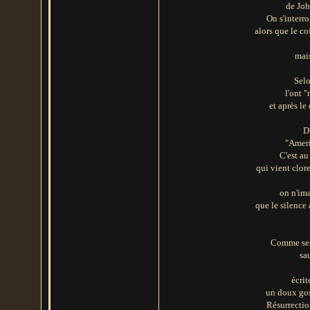
de Joh
On s'interr
alors que le c
mais
Selo
l'ont "
et après l
D
"Ameri
C'est au
qui vient clo
on n'ima
que le silence
Comme ses 
sa
écrit
un doux gosp
Résurrection