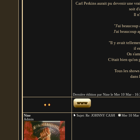
Carl Perkins aurait pu devenir une vra
soit d'
Il 
"J'ai beaucoup a
J'ai beaucoup ap
"Il y avait tellemen
il 
On s'amu
C'était bien qu'on 
Tous les shows q
dans l
Dernière édition par Nine le Mer 10 Mar - 16:3
Nine
Sujet: Re: JOHNNY CASH
Mer 10 Mar 
Admin