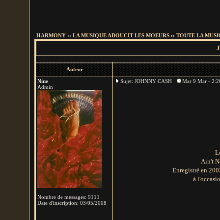
HARMONY
::
LA MUSIQUE ADOUCIT LES MOEURS
::
TOUTE LA MUSIQ
J
Auteur
Nine
Sujet: JOHNNY CASH
Mar 9 Mar - 2:2
Admin
L
Ain't N
Enregistré en 2002
à l'occas
Nombre de messages
:
9111
Date d'inscription:
03/05/2008