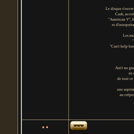
Le disque s'ouvre
Cash, acco
"American V", h
et d'interpré
Les mo
"
"Can't help bu
Ain't no gr
en 
de tout ce
une aspirat
au crépu