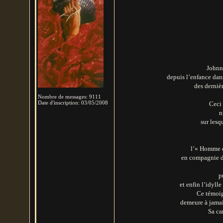
Johnn
depuis l’enfance dan
des dernièr
Nombre de messages
:
9111
Date d'inscription:
03/05/2008
Ceci 
n
sur lesq
l’« Homme e
en compagnie d’
p
et enfin l’idylle
Ce témoig
demeure à jamai
Sa ca