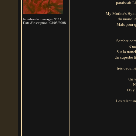
paraissait L
My Mother's Hymn 
du monolith
Nombre de messages
:
9111
Date d'inscription:
03/05/2008
Mais pour qu
Sombre comm
d'un
Sur la tranc
Un superbe li
très oecumé
On y
N
On y 
Les relectu