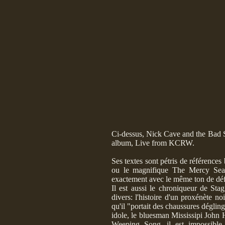
Ci-dessus, Nick Cave and the Bad Se
album, Live from KCRW.
Ses textes sont pétris de référenc
ou le magnifique The Mercy Seat,
exactement avec le même ton de dé
Il est aussi le chroniqueur de St
divers: l'histoire d'un proxénète 
qu'il "portait des chaussures dégli
idole, le bluesman Mississipi John
Weeping Song, il est impossible 