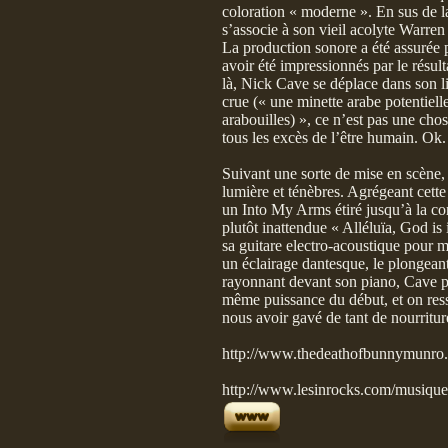
coloration « moderne ». En sus de la 
s’associe à son vieil acolyte Warren
La production sonore a été assurée p
avoir été impressionnés par le résulta
là, Nick Cave se déplace dans son l
crue (« une minette arabe potentiell
arabouilles) », ce n’est pas une chos
tous les excès de l’être humain. Ok.
Suivant une sorte de mise en scène, l
lumière et ténèbres. Agrégeant cett
un Into My Arms étiré jusqu’à la co
plutôt inattendue « Alléluïa, God i
sa guitare electro-acoustique pour 
un éclairage dantesque, le plongeant 
rayonnant devant son piano, Cave pa
même puissance du début, et on ress
nous avoir gavé de tant de nourriture
http://www.thedeathofbunnymunro
http://www.lesinrocks.com/musique/m