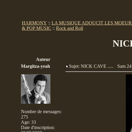
HARMONY
::
LA MUSIQUE ADOUCIT LES MOEUR
& POP MUSIC
::
Rock and Roll
NICK
Auteur
Margitza-yeah
Sujet: NICK CAVE .....
Sam 24 
Nombre de messages
:
275
Age
:
33
Date d'inscription: