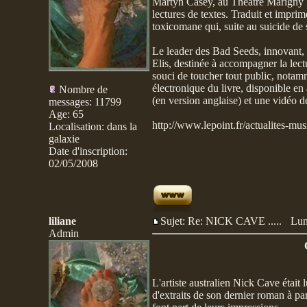
Martyn Casey, au Théâtre Marigny l
lectures de textes. Traduit et impri
toxicomane qui, suite au suicide de 
Le leader des Bad Seeds, innovant, 
Elis, destinée à accompagner la lec
souci de toucher tout public, notam
électronique du livre, disponible en
Nombre de
(en version anglaise) et une vidéo d
messages
:
11799
Age
:
65
http://www.lepoint.fr/actualites-m
Localisation
:
dans la
galaxie
Date d'inscription:
02/05/2008
liliane
Sujet: Re: NICK CAVE .....
Lun
Admin
L'artiste australien Nick Cave étai
d'extraits de son dernier roman à pa