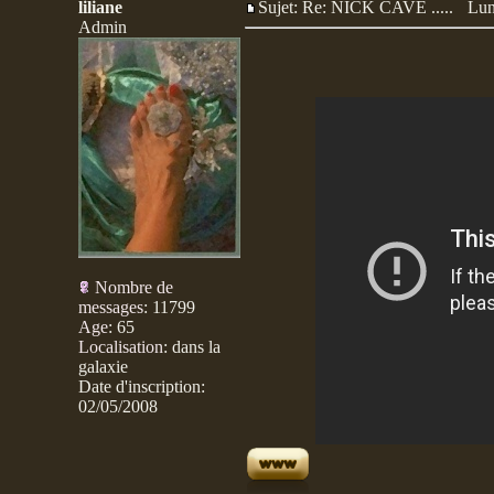
liliane
Sujet: Re: NICK CAVE .....
Lun
Admin
Nombre de
messages
:
11799
Age
:
65
Localisation
:
dans la
galaxie
Date d'inscription:
02/05/2008