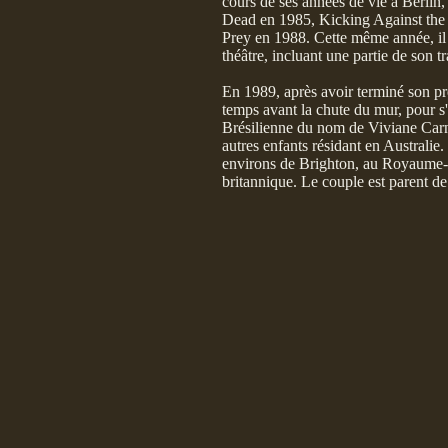
cours de ses années de vie à Berlin,
Dead en 1985, Kicking Against the P
Prey en 1988. Cette même année, il 
théâtre, incluant une partie de son t
En 1989, après avoir terminé son pr
temps avant la chute du mur, pour s'i
Brésilienne du nom de Viviane Carne
autres enfants résidant en Australie.
environs de Brighton, au Royaume-
britannique. Le couple est parent de