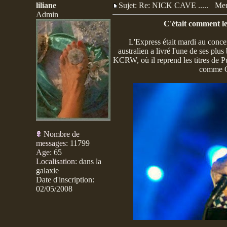
liliane
Sujet: Re: NICK CAVE .....
Mer
Admin
C'était comment l
L'Express était mardi au conce
australien a livré l'une de ses plu
KCRW, où il reprend les titres de P
comme Go
Nombre de
messages
:
11799
Age
:
65
Localisation
:
dans la
galaxie
Date d'inscription:
02/05/2008