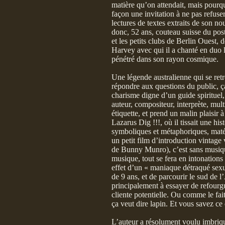
matière qu’on attendait, mais pourq
façon une invitation à ne pas refuse
lectures de textes extraits de son
donc, 52 ans, couteau suisse du post
et les petits clubs de Berlin Ouest,
Harvey avec qui il a chanté en duo
pénétré dans son rayon cosmique.
Une légende australienne qui se retr
répondre aux questions du public, ça
charisme digne d’un guide spirituel, 
auteur, compositeur, interprète, mul
étiquette, et prend un malin plaisir
Lazarus Dig !!!, où il tissait une his
symboliques et métaphoriques, matér
un petit film d’introduction vintage
de Bunny Munro), c’est sans musique
musique, tout se fera en intonation
effet d’un « maniaque détraqué sexue
de 9 ans, et de parcourir le sud de l
principalement à essayer de refourg
cliente potentielle. Ou comme le fa
ça veut dire lapin. Et vous savez ce 
L’auteur a résolument voulu imbrique