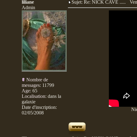
liliane
Sujet: Re: NICK CAVE .....
Ven
Admin
Nombre de
messages
:
11799
Age
:
65
Localisation
:
dans la
galaxie
Date d'inscription:
Ni
02/05/2008