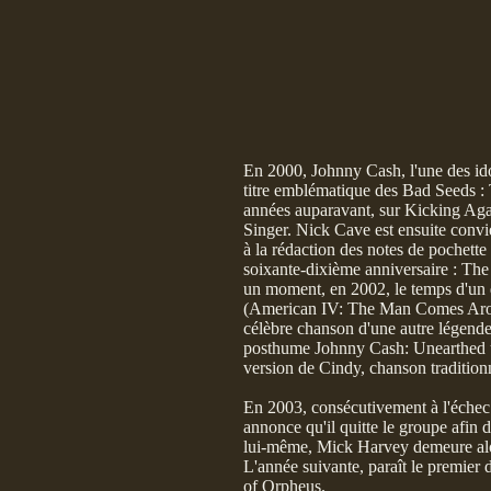
En 2000, Johnny Cash, l'une des ido
titre emblématique des Bad Seeds : 
années auparavant, sur Kicking Aga
Singer. Nick Cave est ensuite convié
à la rédaction des notes de pochette
soixante-dixième anniversaire : The 
un moment, en 2002, le temps d'un 
(American IV: The Man Comes Aroun
célèbre chanson d'une autre légende 
posthume Johnny Cash: Unearthed un
version de Cindy, chanson tradition
En 2003, consécutivement à l'échec
annonce qu'il quitte le groupe afi
lui-même, Mick Harvey demeure alor
L'année suivante, paraît le premier
of Orpheus.