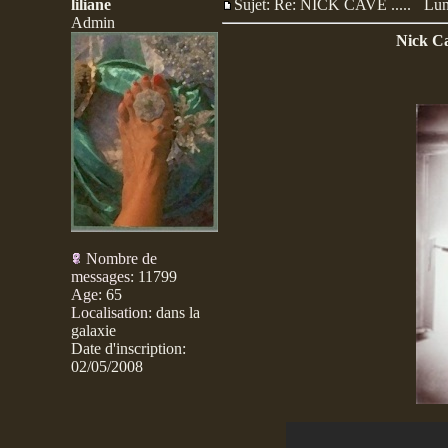
liliane
Sujet: Re: NICK CAVE .....
Lun
Admin
Nick C
Nombre de
messages
:
11799
Age
:
65
Localisation
:
dans la
galaxie
Date d'inscription:
02/05/2008