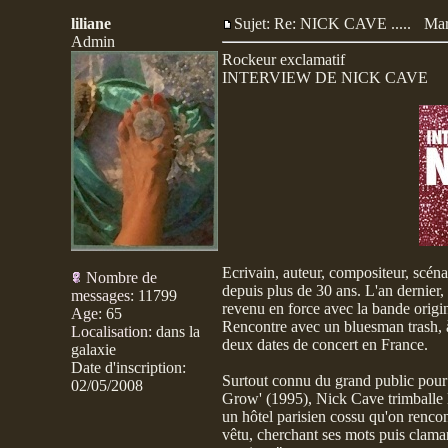
liliane
Sujet: Re: NICK CAVE .....
Mar
Admin
Rockeur exclamatif
INTERVIEW DE NICK CAVE
Ecrivain, auteur, compositeur, scéna
Nombre de
depuis plus de 30 ans. L'an dernier,
messages
:
11799
revenu en force avec la bande origin
Age
:
65
Rencontre avec un bluesman trash, à 
Localisation
:
dans la
deux dates de concert en France.
galaxie
Date d'inscription:
Surtout connu du grand public pou
02/05/2008
Grow' (1995), Nick Cave trimballe 
un hôtel parisien cossu qu'on rencont
vêtu, cherchant ses mots puis clamant