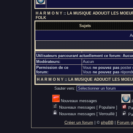
H A R M O N Y
::
LA MUSIQUE ADOUCIT LES MOEU
FOLK
Sujets
A
Utilisateurs parcourant actuellement ce forum: Aucu
Modérateurs:
Aucun
Permission de ce
Vous
ne pouvez pas
poster 
forum:
Vous
ne pouvez pas
répondr
H A R M O N Y
::
LA MUSIQUE ADOUCIT LES MOE
Sauter vers:
Nouveaux messages
Nouveaux messages [ Populaire ]
Pa
Nouveaux messages [ Verrouillé ]
Pa
Créer un forum
|
phpBB
|
Forum gr
©