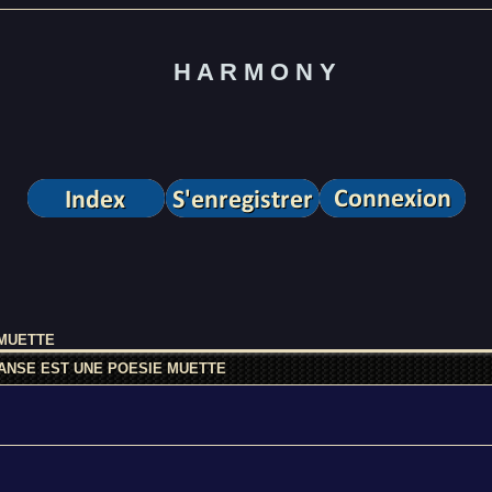
H A R M O N Y
 MUETTE
ANSE EST UNE POESIE MUETTE