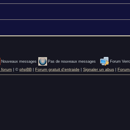
Nouveaux messages
Pas de nouveaux messages
Forum Verro
 forum
|
phpBB
|
Forum gratuit d'entraide
|
Signaler un abus
|
Foruma
©