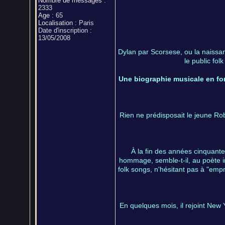
Nombre de messages
:
2333
Age
:
65
Localisation
:
Paris
Date d'inscription :
13/05/2008
Dylan par Scorsese, ou la naissa
le public fol
Une biographie musicale en for
Rien ne prédisposait le jeune Ro
À la fin des années cinquant
hommage, semble-t-il, au poète i
folk songs, n'hésitant pas à "em
En quelques mois, il rejoint New