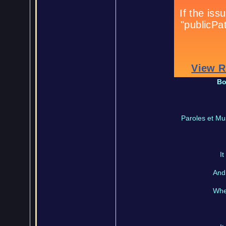
Bo
Paroles et Mu
It
And 
Whe