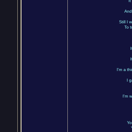
It
And 
Still 
To 
I
I
I'm a th
I 
I'm 
Yo