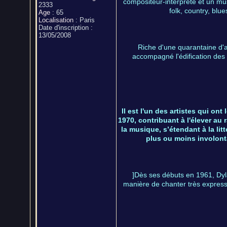
compositeur-interprète et un mus
2333
folk, country, blu
Age
:
65
Localisation
:
Paris
Date d'inscription :
13/05/2008
Riche d'une quarantaine d'a
accompagné l'édification des É
Il est l'un des artistes qui on
1970, contribuant à l'élever au
la musique, s’étendant à la lit
plus ou moins involonta
]Dès ses débuts en 1961, Dyla
manière de chanter très expressi