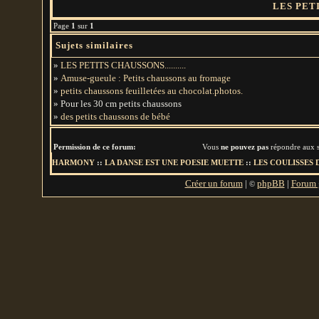
LES PETIT
Page
1
sur
1
Sujets similaires
»
LES PETITS CHAUSSONS..........
»
Amuse-gueule : Petits chaussons au fromage
»
petits chaussons feuilletées au chocolat.photos.
» Pour les 30 cm petits chaussons
»
des petits chaussons de bébé
Permission de ce forum:
Vous
ne pouvez pas
répondre aux s
HARMONY
::
LA DANSE EST UNE POESIE MUETTE
::
LES COULISSES 
Créer un forum
|
phpBB
|
Forum g
©