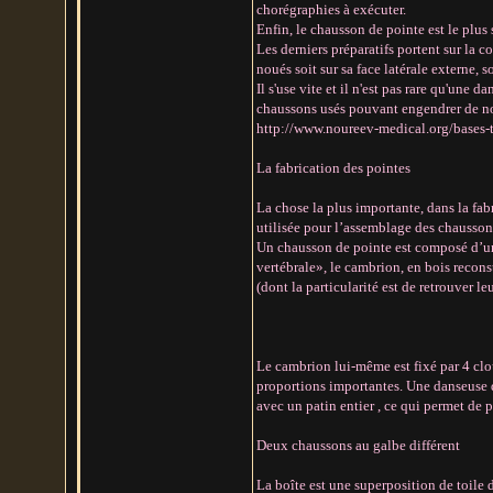
chorégraphies à exécuter.
Enfin, le chausson de pointe est le plus 
Les derniers préparatifs portent sur la c
noués soit sur sa face latérale externe, 
Il s'use vite et il n'est pas rare qu'une
chaussons usés pouvant engendrer de n
http://www.noureev-medical.org/bases-
La fabrication des pointes
La chose la plus importante, dans la fabri
utilisée pour l’assemblage des chausson
Un chausson de pointe est composé d’un
vertébrale», le cambrion, en bois reco
(dont la particularité est de retrouver le
Le cambrion lui-même est fixé par 4 clou
proportions importantes. Une danseuse d
avec un patin entier , ce qui permet de p
Deux chaussons au galbe différent
La boîte est une superposition de toile d