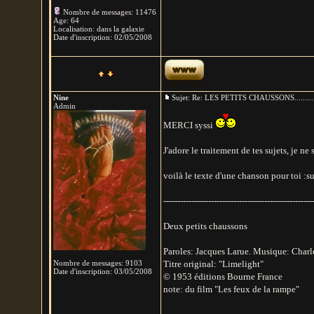
Nombre de messages
:
11476
Age
:
64
Localisation
:
dans la galaxie
Date d'inscription:
02/05/2008
Nine
Sujet: Re: LES PETITS CHAUSSONS.......
Admin
MERCI syssi
J'adore le traitement de tes sujets, je n
voilà le texte d'une chanson pour toi :s
-----------------------------------------------------
Deux petits chaussons
Paroles: Jacques Larue. Musique: Char
Nombre de messages
:
9103
Titre original: "Limelight"
Date d'inscription:
03/05/2008
© 1953 éditions Bourne France
note: du film "Les feux de la rampe"