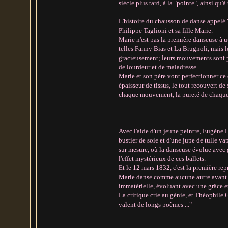
siècle plus tard, à la "pointe", ainsi qu
L'histoire du chausson de danse appelé 
Philippe Taglioni et sa fille Marie.
Marie n'est pas la première danseuse à ut
telles Fanny Bias et La Brugnoli, mais l
gracieusement; leurs mouvements sont plu
de lourdeur et de maladresse.
Marie et son père vont perfectionner ce 
épaisseur de tissus, le tout recouvert de 
chaque mouvement, la pureté de chaque 
Avec l'aide d'un jeune peintre, Eugène L
bustier de soie et d'une jupe de tulle va
sur mesure, où la danseuse évolue avec g
l'effet mystérieux de ces ballets.
Et le 12 mars 1832, c'est la première re
Marie danse comme aucune autre avant el
immatérielle, évoluant avec une grâce et
La critique crie au génie, et Théophile G
valent de longs poèmes ..."