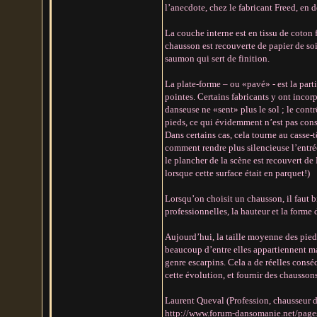
l’anecdote, chez le fabricant Freed, en d
La couche interne est en tissu de coton 
chausson est recouverte de papier de soie
saumon qui sert de finition.
La plate-forme – ou «pavé» - est la part
pointes. Certains fabricants y ont incor
danseuse ne «sent» plus le sol ; le contr
pieds, ce qui évidemment n’est pas cons
Dans certains cas, cela tourne au casse-t
comment rendre plus silencieuse l’entré
le plancher de la scène est recouvert de
lorsque cette surface était en parquet!)
Lorsqu’on choisit un chausson, il faut 
professionnelles, la hauteur et la forme
Aujourd’hui, la taille moyenne des pieds
beaucoup d’entre elles appartiennent mai
genre escarpins. Cela a de réelles consé
cette évolution, et fournir des chausson
Laurent Queval (Profession, chausseur de
http://www.forum-dansomanie.net/page