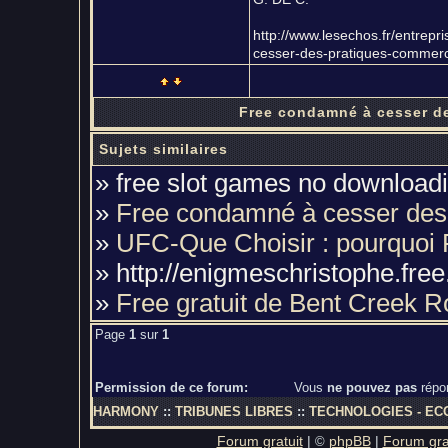
http://www.lesechos.fr/entre
cesser-des-pratiques-commerci
Free condamné à cesser des
Sujets similaires
» free slot games no download
»
Free condamné à cesser des «
»
UFC-Que Choisir : pourquoi
» http://enigmeschristophe.fr
»
Free gratuit de Bent Creek 
Page
1
sur
1
Permission de ce forum:
Vous
ne pouvez pas
répo
HARMONY
::
TRIBUNES LIBRES
::
TECHNOLOGIES - EC
Forum gratuit
|
phpBB
|
Forum grat
©