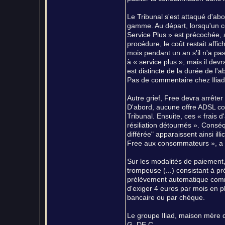
Le Tribunal s'est attaqué d'abo
gamme. Au départ, lorsqu'un c
Service Plus » est précochée, a
procédure, le coût restait affi
mois pendant un an s'il n'a p
à « service plus », mais il dev
est distincte de la durée de l
Pas de commentaire chez Iliad
Autre grief, Free devra arrêter 
D'abord, aucune offre ADSL con
Tribunal. Ensuite, ces « frais d
résiliation détournés ». Conséq
différée" apparaissent ainsi il
Free aux consommateurs », a d
Sur les modalités de paiement,
trompeuse (...) consistant à pr
prélèvement automatique comme
d'exiger 4 euros par mois en pl
bancaire ou par chèque.
Le groupe Iliad, maison mère 
G. DE C.