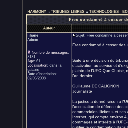
HARMONY
::
TRIBUNES LIBRES
::
TECHNOLOGIES - E
Free condamné à cesser des
Auteur
liliane
Sujet: Free condamné à cesser 
Admin
Free condamné à cesser des « 
Nombre de messages
:
8131
Suite à une décision du tribuna
Age
:
61
Localisation
:
dans la
d'activation au service et d'e
galaxie
plainte de l'UFC-Que Choisir, 
Date d'inscription:
l'an dernier.
02/05/2008
Guillaume DE CALIGNON
Journaliste
La justice a donné raison à l'
l'association de défense des 
commerciales illicites » et se
Internet, qui compte environ 4
dommages et intérêts à l'UFC-
publier la condamnation dans la