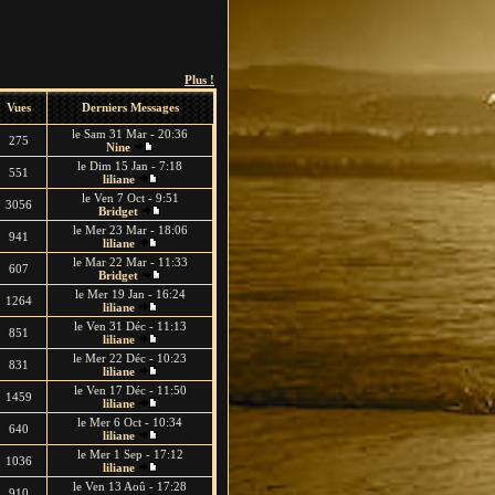
Plus !
Vues
Derniers Messages
le Sam 31 Mar - 20:36
275
Nine
le Dim 15 Jan - 7:18
551
liliane
le Ven 7 Oct - 9:51
3056
Bridget
le Mer 23 Mar - 18:06
941
liliane
le Mar 22 Mar - 11:33
607
Bridget
le Mer 19 Jan - 16:24
1264
liliane
le Ven 31 Déc - 11:13
851
liliane
le Mer 22 Déc - 10:23
831
liliane
le Ven 17 Déc - 11:50
1459
liliane
le Mer 6 Oct - 10:34
640
liliane
le Mer 1 Sep - 17:12
1036
liliane
le Ven 13 Aoû - 17:28
910