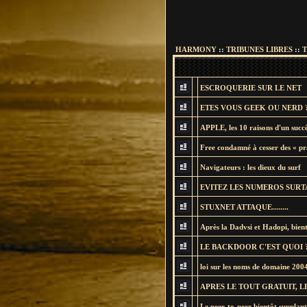
HARMONY
::
TRIBUNES LIBRES
::
T
ESCROQUERIE SUR LE NET
ETES VOUS GEEK OU NERD 
APPLE, les 10 raisons d'un succè
Free condamné à cesser des « pra
Navigateurs : les dieux du surf
EVITEZ LES NUMEROS SURT
STUXNET ATTAQUE........
Après la Dadvsi et Hadopi, bient
LE BACKDOOR C'EST QUOI 
loi sur les noms de domaine 200
APRES LE TOUT GRATUIT, LE
Le peer-to-peer bientôt supplan