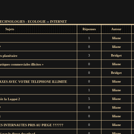
ECHNOLOGIES - ECOLOGIE
::
INTERNET
Sujets
Réponses
Auteur
1
liliane
0
liliane
?
3
Bridget
s planétaire
0
liliane
tiques commerciales illicites »
0
Bridget
0
liliane
AXES AVEC VOTRE TELEPHONE ILLIMITE
1
liliane
5
liliane
ôt la Loppsi 2
0
liliane
?
0
liliane
4
0
liliane
S INTERNAUTES PRIS AU PIEGE ??????
0
liliane
té par le direct download