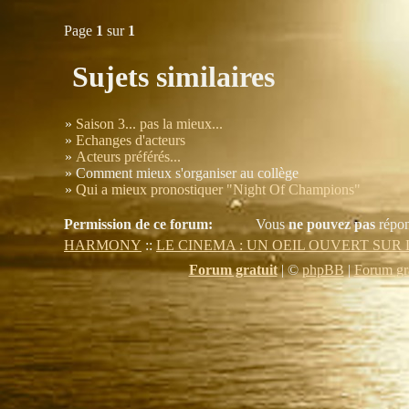
Page
1
sur
1
Sujets similaires
»
Saison 3... pas la mieux...
»
Echanges d'acteurs
»
Acteurs préférés...
» Comment mieux s'organiser au collège
»
Qui a mieux pronostiquer "Night Of Champions"
Permission de ce forum:
Vous
ne pouvez pas
répon
HARMONY
::
LE CINEMA : UN OEIL OUVERT SUR
Forum gratuit
|
©
phpBB
|
Forum gra