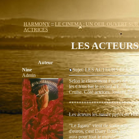
HARMONY
::
LE CINEMA : UN OEIL OUVERT SU
ACTRICES
LES ACTEURS 
Auteur
Nine
Sujet: LES ACTEURS LES M
Admin
Selon le classement Figaro des com
les Ch'tis bat le record d'Europe a
Cruise. Côté actrices, Josiane Balas
****************************
Les acteurs les mieux payés du ciné
"Le figaro" vient de sortir son clas
d'euros, c'est Dany Boon qui se hiss
aura pour tout le monde" Bruno Cras