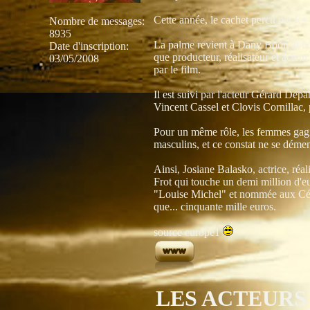
Cette année, le cachet percu par les 
Nombre de messages
:
8935
La palme revient à Dany Boon avec 
Date d'inscription:
que producteur, réalisateur et acteu
03/05/2008
par le film.
Il est suivi par l'acteur Gérard Depa
Vincent Cassel et Clovis Cornillac, 
Pour un même rôle, les femmes gagne
masculins, et ce constat ne se dém
Ainsi, Josiane Balasko, actrice, réal
Frot qui touche un demi million d'e
"Louise Michel" et nommée aux Césa
que... cinquante mille euros.
source europe1
LES ACTEURS 