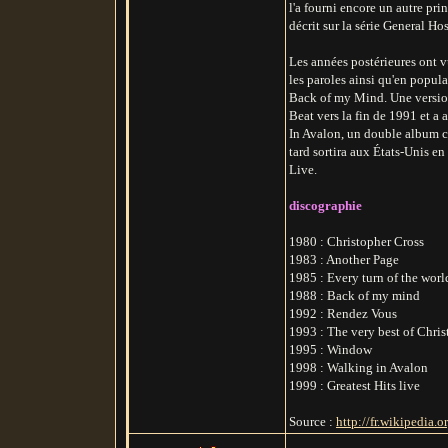
l'a fourni encore un autre pri
décrit sur la série General Ho
Les années postérieures ont v
les paroles ainsi qu'en popular
Back of my Mind. Une version
Beat vers la fin de 1991 et a
In Avalon, un double album c
tard sortira aux États-Unis e
Live.
discographie
1980 : Christopher Cross
1983 : Another Page
1985 : Every turn of the worl
1988 : Back of my mind
1992 : Rendez Vous
1993 : The very best of Chri
1995 : Window
1998 : Walking in Avalon
1999 : Greatest Hits live
Source :
http://fr.wikipedia.