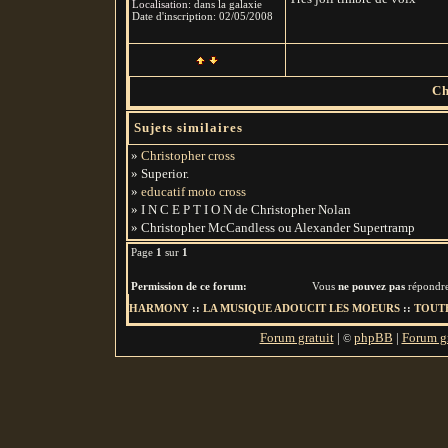
Localisation
:
dans la galaxie
Date d'inscription:
02/05/2008
Ch
Sujets similaires
»
Christopher cross
» Superior.
»
educatif moto cross
» I N C E P T I O N de Christopher Nolan
» Christopher McCandless ou Alexander Supertramp
Page
1
sur
1
Permission de ce forum:
Vous
ne pouvez pas
répondre
HARMONY
::
LA MUSIQUE ADOUCIT LES MOEURS
::
TOUTE
Forum gratuit
|
phpBB
|
Forum gr
©