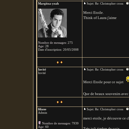
Margitza-yeah
Sujet: Re: Christopher cross
Merci Etoile.
Think of Laura j'aime
Nombre de messages
:
275
Age
:
28
Date d'inscription:
20/05/2008
Invité
Sujet: Re: Christopher cross
Invité
Merci Etoile pour ce sujet
Que de beaux souvenirs avec
liliane
Sujet: Re: Christopher cross
Admin
merci etoile, je découvre ce 
Nombre de messages
:
7939
Age
:
60
Très joli timbre de voix