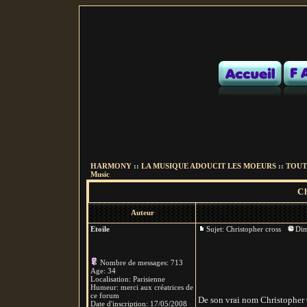
HARMONY
::
LA MUSIQUE ADOUCIT LES MOEURS
::
TOUTE
Music
Ch
Auteur
Etoile
Sujet: Christopher cross
Dim
Nombre de messages
:
713
Age
:
34
Localisation
:
Parisienne
Humeur
:
merci aux créatrices de
ce forum
De son vrai nom Christopher 
Date d'inscription:
17/05/2008