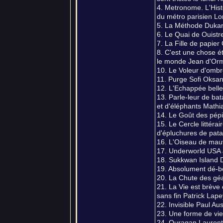
4. Metronome. L'His
du métro parisien Lo
5. La Méthode Dukan
6. Le Quai de Ouistr
7. La Fille de papie
8. C'est une chose ét
le monde Jean d'Orm
10. Le Voleur d'ombr
11. Purge Sofi Oksa
12. L'Echappée belle
13. Parle-leur de bata
et d'éléphants Mathi
14. Le Goût des pép
15. Le Cercle littéra
d'épluchures de pata
16. L'Oiseau de mau
17. Underworld USA 
18. Sukkwan Island 
19. Absolument dé-b
20. La Chute des géan
21. La Vie est brève e
sans fin Patrick Lape
22. Invisible Paul Au
23. Une forme de vi
24. Ouragan Lauren