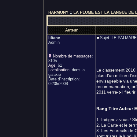
HARMONY
::
LA PLUME EST LA LANGUE DE 
Auteur
liliane
Sujet: LE PALMA
Admin
Nombre de messages
:
8105
Age
:
61
Localisation
:
dans la
Le classement 2010 L
galaxie
plus d'un million d'e
Date d'inscription:
envisageable via une 
02/05/2008
recommandation, prêt
2011 verra-t-il fleur
Rang Titre Auteur E
1. Indignez-vous ! S
2. La Carte et le ter
3. Les Ecureuils de 
sont tristes le lundi