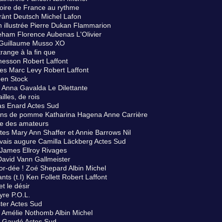
toire de France au rythme
rànt Deutsch Michel Lafon
 illustrée Pierre Dukan Flammarion
eham Florence Aubenas L'Olivier
r Guillaume Musso XO
range à la fin que
esson Robert Laffont
es Marc Levy Robert Laffont
nen Stock
 Anna Gavalda Le Dilettante
illes, de rois
as Enard Actes Sud
ins de pomme Katharina Hagena Anne Carrière
ire des amateurs
tes Mary Ann Shaffer et Annie Barrows Nil
vais augure Camilla Läckberg Actes Sud
James Ellroy Rivages
David Vann Gallmeister
or-dée ! Zoé Shepard Albin Michel
ts (t.I) Ken Follett Robert Laffont
t le désir
yre P.O.L.
ster Actes Sud
e Amélie Nothomb Albin Michel
t Gaudé Actes Sud