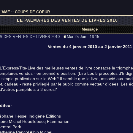
L'AME
::
COUPS DE COEUR
LE PALMARES DES VENTES DE LIVRES 2010
Message
RES DES VENTES DE LIVRES 2010
Mar 25 Jan - 16:15
Ventes du 4 janvier 2010 au 2 janvier 2011
'Express/Tite-Live des meilleures ventes de livre consacre le triomph
xemplaires vendus - en première position. (Lire Les 5 préceptes d'Indign
simple publication sur le Web? Il semble que le livre, associé aux modes
, cadeau - reste privilégié par le public comme vecteur d'idées. Les éd
ir d'autres pamphlets à 3 euros?
diteur
téphane Hessel Indigène Editions
ritoire Michel Houellebecq Flammarion
Central Park
 Katherine Pancol Albin Michel