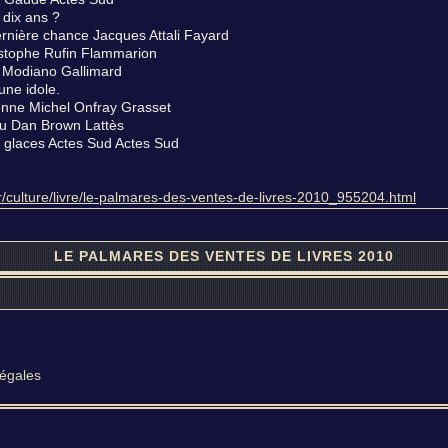
 dix ans ?
dernière chance Jacques Attali Fayard
istophe Rufin Flammarion
k Modiano Gallimard
une idole.
ienne Michel Onfray Grasset
u Dan Brown Lattès
 glaces Actes Sud Actes Sud
fr/culture/livre/le-palmares-des-ventes-de-livres-2010_955204.html
LE PALMARES DES VENTES DE LIVRES 2010
légales