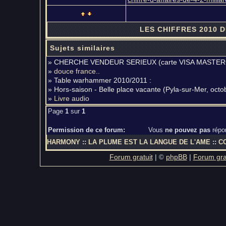
LES CHIFFRES 2010 
Sujets similaires
» CHERCHE VENDEUR SERIEUX (carte VISA MASTERCAR
»
douce france..
» Table warhammer 2010/2011 :
» Hors-saison - Belle place vacante (Pyla-sur-Mer, oct
»
Livre audio
Page
1
sur
1
Permission de ce forum:
Vous
ne pouvez pas
répo
HARMONY
::
LA PLUME EST LA LANGUE DE L'AME
::
C
Forum gratuit
|
phpBB
|
Forum grat
©