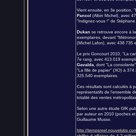
Vient ensuite, en 3e position, "
Pancol
(Albin Michel), avec 47
"Indignez-vous !" de Stéphane
Dukan
se retrouve encore à la
exemplaires, devant "Métronom
(Michel Lafon), avec 438.735 
Le prix Goncourt 2010, "La cart
7e rang, avec 413.019 exemplair
Gavalda
, dont "La consolante
"La fille de papier" (XO) à 374
325.540 exemplaires.
Ces résultats sont calculés à 
représentatifs de l’ensemble de
totalité des ventes métropolitai
Selon une autre étude GfK pub
par auteur en 2010 (poches et 
Guillaume Musso.
http://tempsreel.nouvelobs.co
chiffre-d-affaires-de-4-2-milli