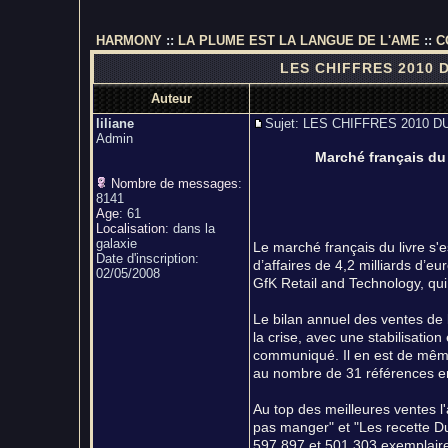
HARMONY
::
LA PLUME EST LA LANGUE DE L'AME
::
C
LES CHIFFRES 2010 
Auteur
liliane
Sujet: LES CHIFFRES 2010
Admin
Marché français du l
Nombre de messages
:
8141
Age
:
61
Localisation
:
dans la
galaxie
Le marché français du livre s'e
Date d'inscription:
d’affaires de 4,2 milliards d’e
02/05/2008
GfK Retail and Technology, qui
Le bilan annuel des ventes de 
la crise, avec une stabilisatio
communiqué. Il en est de même
au nombre de 31 références e
Au top des meilleures ventes l
pas manger" et "Les recette Du
597.897 et 501.303 exemplair