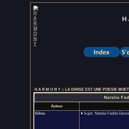
H 
H A R M O N Y
::
LA DANSE EST UNE POESIE MUE
Natalia Fad
Auteur
Gilou
Sujet: Natalia Fadda Dan