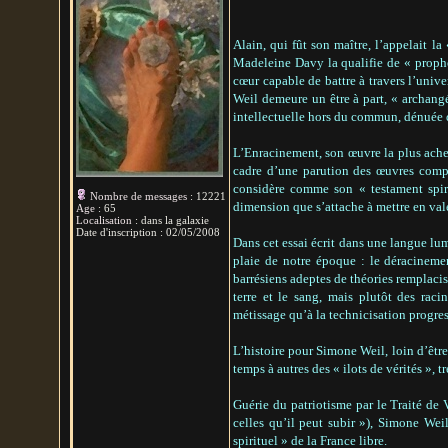
Alain, qui fût son maître, l’appelait l
Madeleine Davy la qualifie de « prophè
cœur capable de battre à travers l’univ
Weil demeure un être à part, « archang
intellectuelle hors du commun, dénuée d
L’Enracinement, son œuvre la plus achev
cadre d’une parution des œuvres comp
considère comme son « testament spirit
Nombre de messages
:
12221
dimension que s’attache à mettre en val
Age
:
65
Localisation
:
dans la galaxie
Date d'inscription :
02/05/2008
Dans cet essai écrit dans une langue lum
plaie de notre époque : le déracinemen
barrésiens adeptes de théories remplacist
terre et le sang, mais plutôt des raci
métissage qu’à la technicisation progre
L’histoire pour Simone Weil, loin d’être
temps à autres des « ilots de vérités », 
Guérie du patriotisme par le Traité de 
celles qu’il peut subir »), Simone Wei
spirituel » de la France libre.