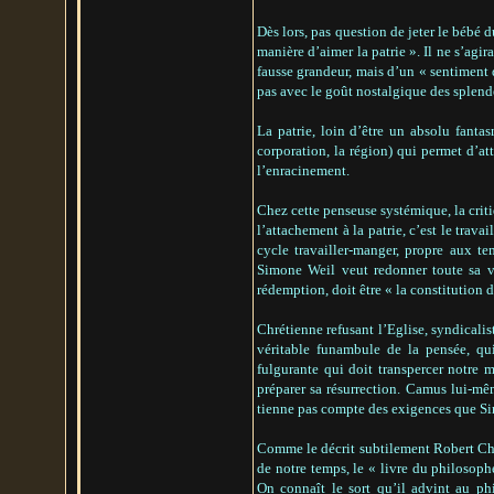
Dès lors, pas question de jeter le bébé 
manière d’aimer la patrie ». Il ne s’agi
fausse grandeur, mais d’un « sentiment d
pas avec le goût nostalgique des splende
La patrie, loin d’être un absolu fantas
corporation, la région) qui permet d’a
l’enracinement.
Chez cette penseuse systémique, la critiq
l’attachement à la patrie, c’est le trav
cycle travailler-manger, propre aux te
Simone Weil veut redonner toute sa v
rédemption, doit être « la constitution d’
Chrétienne refusant l’Eglise, syndicali
véritable funambule de la pensée, qu
fulgurante qui doit transpercer notre 
préparer sa résurrection. Camus lui-mê
tienne pas compte des exigences que Si
Comme le décrit subtilement Robert Che
de notre temps, le « livre du philosophe
On connaît le sort qu’il advint au p