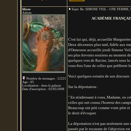
liliane
Sujet: Re: SIMONE VEIL - UNE FEMM
Admin
ACADÉMIE FRANÇAISE - 
C'est lui qui, déjà, accueillit Marguerit
Deux décennies plus tard, fidèle aux tra
d'Ormesson accueille jeudi Simone Veil d
ses plus fervents soutiens au moment d
quelques vers de Racine, lancés sous la 
vous êtes l'une de celles que préfèrent l
Voici quelques extraits de son discours 
Nombre de messages
:
12221
Age
:
65
Localisation
:
dans la galaxie
Sur la déportation :
Date d'inscription :
02/05/2008
" En m'adressant à vous, Madame, en cet
celles qui ont connu l'horreur des camps
Beaucoup ont péri comme votre père et 
le droit d'évoquer.
La déportation n'est pas seulement une é
passée par le royaume de l'abjection est