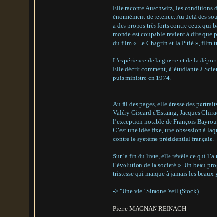
Elle raconte Auschwitz, les conditions 
énormément de retenue. Au delà des souff
a des propos très forts contre ceux qui 
monde est coupable revient à dire que pe
du film « Le Chagrin et la Pitié », film t
L'expérience de la guerre et de la dépor
Elle décrit comment, d’étudiante à Scie
puis ministre en 1974.
Au fil des pages, elle dresse des portr
Valéry Giscard d'Estaing, Jacques Chirac
l’exception notable de François Bayrou (
C’est une idée fixe, une obsession à laqu
contre le système présidentiel français.
Sur la fin du livre, elle révèle ce qui l’
l’évolution de la société ». Un beau pr
tristesse qui marque à jamais les beaux
-> "Une vie" Simone Veil (Stock)
Pierre MAGNAN REINACH