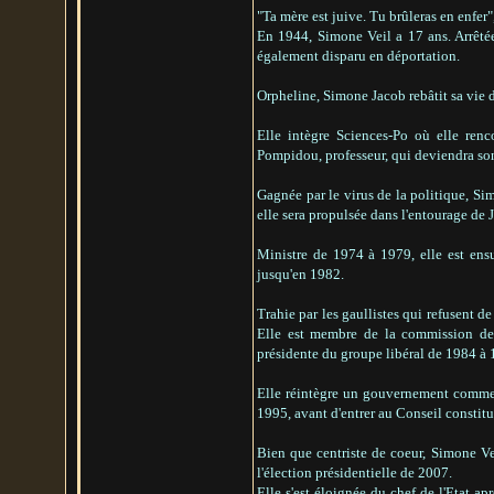
"Ta mère est juive. Tu brûleras en enfer"
En 1944, Simone Veil a 17 ans. Arrêtée
également disparu en déportation.
Orpheline, Simone Jacob rebâtit sa vie da
Elle intègre Sciences-Po où elle renc
Pompidou, professeur, qui deviendra so
Gagnée par le virus de la politique, Sim
elle sera propulsée dans l'entourage de 
Ministre de 1974 à 1979, elle est ensu
jusqu'en 1982.
Trahie par les gaullistes qui refusent 
Elle est membre de la commission des
présidente du groupe libéral de 1984 à 
Elle réintègre un gouvernement comme mi
1995, avant d'entrer au Conseil constit
Bien que centriste de coeur, Simone Ve
l'élection présidentielle de 2007.
Elle s'est éloignée du chef de l'Etat ap