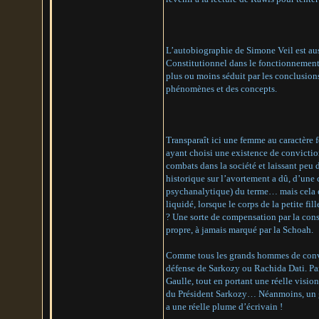
L’autobiographie de Simone Veil est auss
Constitutionnel dans le fonctionnement 
plus ou moins séduit par les conclusions
phénomènes et des concepts.
Transparaît ici une femme au caractère f
ayant choisi une existence de conviction
combats dans la société et laissant peu 
historique sur l’avortement a dû, d’une 
psychanalytique) du terme… mais cela est
liquidé, lorsque le corps de la petite fi
? Une sorte de compensation par la consc
propre, à jamais marqué par la Schoah.
Comme tous les grands hommes de convic
défense de Sarkozy ou Rachida Dati. Par 
Gaulle, tout en portant une réelle vision
du Président Sarkozy… Néanmoins, un g
a une réelle plume d’écrivain !