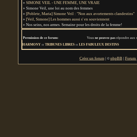
»
SIMONE VEIL - UNE FEMME, UNE VRAIE
» Simone Veil, une loi au nom des femmes
»
[Poblete, Maria] Simone Veil : "Non aux avortements clandestins"
»
[Veil, Simone] Les hommes aussi s' en souviennent
» Nos seins, nos armes. Semaine pour les droits de la femme!
Permission de ce forum:
Vous
ne pouvez pas
répondre aux s
HARMONY
::
TRIBUNES LIBRES
::
LES FABULEUX DESTINS
Créer un forum
|
phpBB
|
Forum g
©