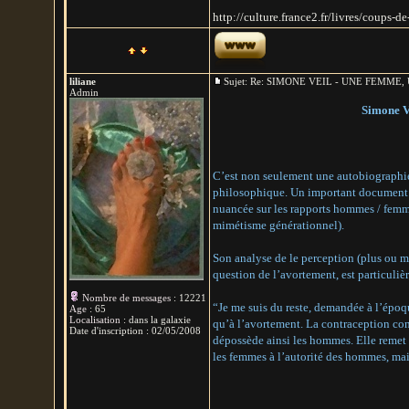
http://culture.france2.fr/livres/coups-
liliane
Sujet: Re: SIMONE VEIL - UNE FEMM
Admin
Simone Ve
C’est non seulement une autobiographie, 
philosophique. Un important document su
nuancée sur les rapports hommes / femm
mimétisme générationnel).
Son analyse de le perception (plus ou m
question de l’avortement, est particuliè
Nombre de messages
:
12221
“Je me suis du reste, demandée à l’époqu
Age
:
65
Localisation
:
dans la galaxie
qu’à l’avortement. La contraception cons
Date d'inscription :
02/05/2008
dépossède ainsi les hommes. Elle remet 
les femmes à l’autorité des hommes, mais