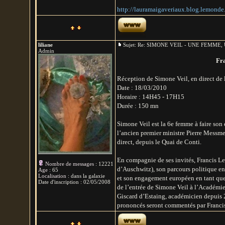
http://lauramaigaveriaux.blog.lemonde
liliane
Sujet: Re: SIMONE VEIL - UNE FEMM
Admin
Fra
Réception de Simone Veil, en direct de
Date : 18/03/2010
Horaire : 14H45 - 17H15
Durée : 150 mn
Simone Veil est la 6e femme à faire son 
l’ancien premier ministre Pierre Messme
direct, depuis le Quai de Conti.
En compagnie de ses invités, Francis Let
Nombre de messages
:
12221
d’Auschwitz), son parcours politique en 
Age
:
65
Localisation
:
dans la galaxie
et son engagement européen en tant que
Date d'inscription :
02/05/2008
de l’entrée de Simone Veil à l’Académie 
Giscard d’Estaing, académicien depuis 2
prononcés seront commentés par Francis L