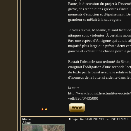
Faure, la discussion du projet à l'Assemb
grève, des techniciens grévistes s'instal
moments d'émotion et d'épuisement. Beau
grandeur se mêlait à la sauvagerie.
Je vous revois, Madame, faisant front co
attaques sont violentes. À certains mo
êtes une espèce d'Antigone qui aurait tr
majorité plus large que prévu : deux cen
gauche et - c'était une chance pour le g
Restait l'obstacle tant redouté du Sénat
craignait l'obligation d'une seconde lec
du texte par le Sénat avec une relative f
d'honneur de la lutte, si ardente dans 
la suite ........
http://www.lepoint.fr/actualites-soci
veil/920/0/435090
liliane
Sujet: Re: SIMONE VEIL - UNE FEMM
Admin