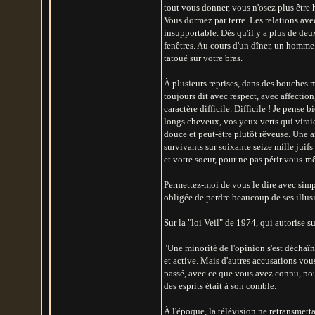
tout vous donner, vous n'osez plus être 
Vous dormez par terre. Les relations ave
insupportable. Dès qu'il y a plus de deu
fenêtres. Au cours d'un dîner, un homme
tatoué sur votre bras.
À plusieurs reprises, dans des bouches m
toujours dit avec respect, avec affectio
caractère difficile. Difficile ! Je pense 
longs cheveux, vos yeux verts qui viraien
douce et peut-être plutôt rêveuse. Une 
survivants sur soixante seize mille juif
et votre soeur, pour ne pas périr vous-m
Permettez-moi de vous le dire avec simpli
obligée de perdre beaucoup de ses illusi
Sur la "loi Veil" de 1974, qui autorise s
"Une minorité de l'opinion s'est déchaîn
et active. Mais d'autres accusations vo
passé, avec ce que vous avez connu, pou
des esprits était à son comble.
À l'époque, la télévision ne retransmett