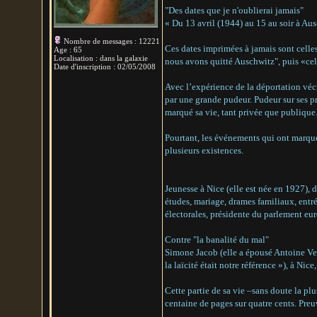
"Des dates que je n'oublierai jamais"
« Du 13 avril (1944) au 15 au soir à Aus
Nombre de messages
:
12221
Ces dates imprimées à jamais sont celles
Age
:
65
Localisation
:
dans la galaxie
nous avons quitté Auschwitz", puis «cel
Date d'inscription :
02/05/2008
Avec l’expérience de la déportation véc
par une grande pudeur. Pudeur sur ses p
marqué sa vie, tant privée que publique
Pourtant, les événements qui ont marqué 
plusieurs existences.
Jeunesse à Nice (elle est née en 1927), d
études, mariage, drames familiaux, entré
électorales, présidente du parlement eu
Contre "la banalité du mal"
Simone Jacob (elle a épousé Antoine Veil
la laïcité était notre référence »), à Nice
Cette partie de sa vie –sans doute la pl
centaine de pages sur quatre cents. Preu