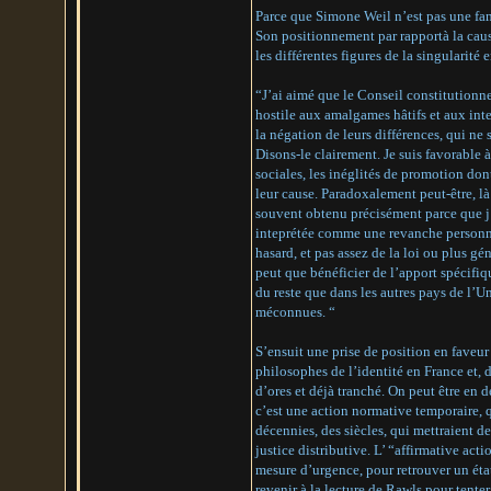
Parce que Simone Weil n’est pas une fana
Son positionnement par rapportà la cause
les différentes figures de la singularité
“J’ai aimé que le Conseil constitutionnel
hostile aux amalgames hâtifs et aux inter
la négation de leurs différences, qui ne
Disons-le clairement. Je suis favorable à
sociales, les inéglités de promotion don
leur cause. Paradoxalement peut-être, là 
souvent obtenu précisément parce que j’
inteprétée comme une revanche personnel
hasard, et pas assez de la loi ou plus g
peut que bénéficier de l’apport spécifiq
du reste que dans les autres pays de l’
méconnues. “
S’ensuit une prise de position en faveur
philosophes de l’identité en France et,
d’ores et déjà tranché. On peut être en 
c’est une action normative temporaire, q
décennies, des siècles, qui mettraient d
justice distributive. L’ “affirmative act
mesure d’urgence, pour retrouver un état
revenir à la lecture de Rawls pour tenter