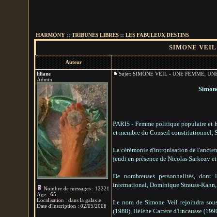
HARMONY
::
TRIBUNES LIBRES
::
LES FABULEUX DESTINS
SIMONE VEIL 
Auteur
liliane
Sujet: SIMONE VEIL - UNE FEMME, U
Admin
Simone
PARIS - Femme politique populaire et h
et membre du Conseil constitutionnel, S
La cérémonie d'intronisation de l'ancienn
jeudi en présence de Nicolas Sarkozy et 
De nombreuses personnalités, dont l
international, Dominique Strauss-Kahn, 
Nombre de messages
:
12221
Age
:
65
Localisation
:
dans la galaxie
Le nom de Simone Veil rejoindra sous
Date d'inscription :
02/05/2008
(1988), Hélène Carrère d'Encausse (1990