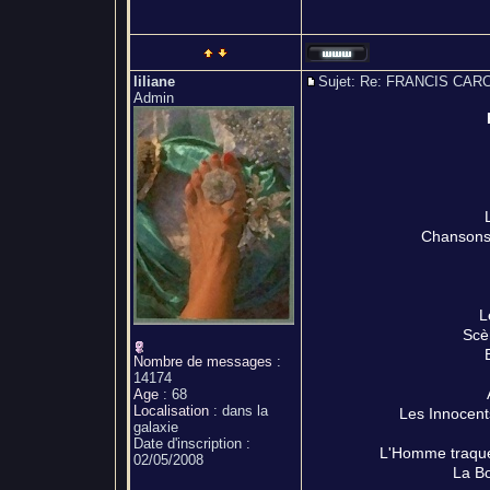
liliane
Sujet: Re: FRANCIS C
Admin
Chansons 
L
Scè
Nombre de messages
:
14174
Age
:
68
Localisation
:
dans la
Les Innocent
galaxie
Date d'inscription :
L'Homme traqué
02/05/2008
La Bo