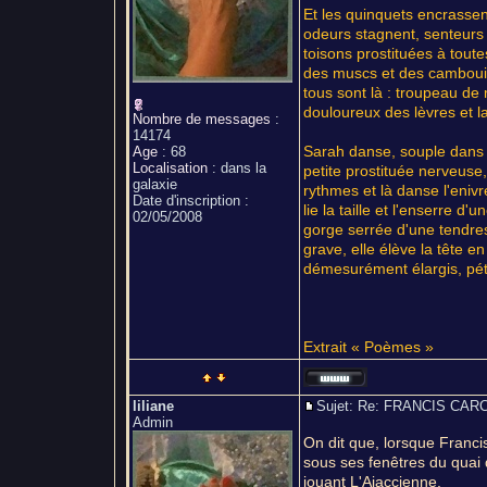
Et les quinquets encrasse
odeurs stagnent, senteurs 
toisons prostituées à toute
des muscs et des cambouis.
tous sont là : troupeau de 
douloureux des lèvres et la
Nombre de messages
:
14174
Sarah danse, souple dans l
Age
:
68
Localisation
:
dans la
petite prostituée nerveuse, 
galaxie
rythmes et là danse l'enivre
Date d'inscription :
lie la taille et l'enserre d
02/05/2008
gorge serrée d'une tendres
grave, elle élève la tête e
démesurément élargis, pétr
Extrait « Poèmes »
liliane
Sujet: Re: FRANCIS C
Admin
On dit que, lorsque Francis
sous ses fenêtres du quai d
jouant L'Ajaccienne.