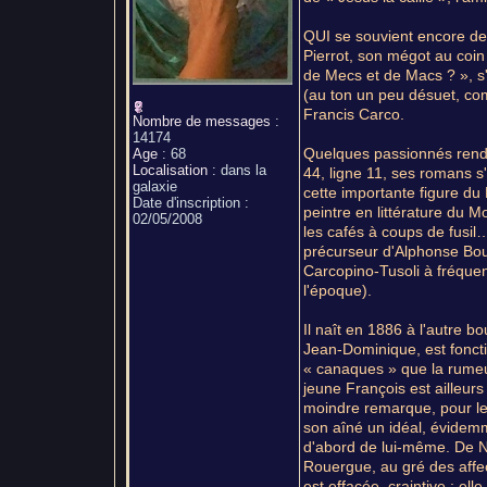
QUI se souvient encore de
Pierrot, son mégot au coin 
de Mecs et de Macs ? », s
(au ton un peu désuet, com
Francis Carco.
Nombre de messages
:
14174
Quelques passionnés rende
Age
:
68
Localisation
:
dans la
44, ligne 11, ses romans s
galaxie
cette importante figure du
Date d'inscription :
peintre en littérature du 
02/05/2008
les cafés à coups de fusil…
précurseur d'Alphonse Bou
Carcopino-Tusoli à fréquen
l'époque).
Il naît en 1886 à l'autre 
Jean-Dominique, est foncti
« canaques » que la rumeur
jeune François est ailleurs
moindre remarque, pour le 
son aîné un idéal, évidemme
d'abord de lui-même. De N
Rouergue, au gré des affe
est effacée, craintive : e