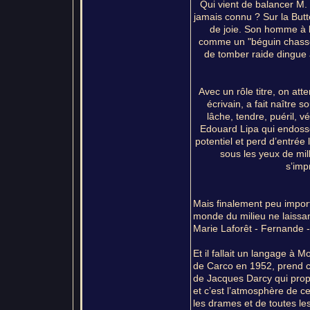
Qui vient de balancer M. 
jamais connu ? Sur la Butte
de joie. Son homme à l
comme un "béguin chasse l
de tomber raide dingue 
Avec un rôle titre, on at
écrivain, a fait naître s
lâche, tendre, puéril, v
Edouard Lipa qui endosse 
potentiel et perd d’entrée 
sous les yeux de mil
s’imp
Mais finalement peu import
monde du milieu ne laissan
Marie Laforêt - Fernande -
Et il fallait un langage à 
de Carco en 1952, prend c
de Jacques Darcy qui prop
et c’est l’atmosphère de ce
les drames et de toutes le