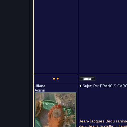
liliane
Sujet: Re: FRANCIS C
Admin
Jean-Jacques Bedu ranime l
de « Jésus la caille », l'am