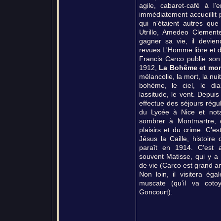
agile, cabaret-café à l’
immédiatement accueillit
qui n'étaient autres que
Utrillo, Amedeo Clement
gagner sa vie, il deviend
revues L'Homme libre et d
Francis Carco publie so
1912,
La Bohême et mon
mélancolie, la mort, la nuit
bohème, le ciel, le dia
lassitude, le vent. Depui
effectue des séjours régu
du Lycée à Nice et not
sombrer à Montmartre, q
plaisirs et du crime. C’est
Jésus la Caille, histoir
paraît en 1914. C’est a
souvent Matisse, qui y a é
de vie (Carco est grand am
Non loin, il visitera éga
muscate (qu’il va coto
Goncourt).