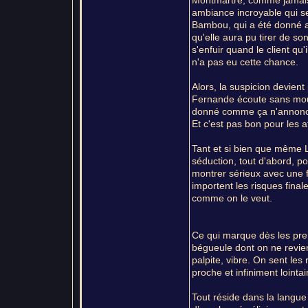
Montmartre, comme jamais..
ambiance incroyable qui s
Bambou, qui a été donné a
qu'elle aura pu tirer de so
s'enfuir quand le client q
n'a pas eu cette chance.
Alors, la suspicion devien
Fernande écoute sans mouf
donné comme ça n'annonce 
Et c'est pas bon pour les a
Tant et si bien que même 
séduction, tout d'abord, po
montrer sérieux avec une fe
importent les risques final
comme on le veut.
Ce qui marque dès les prem
bégueule dont on ne revient
palpite, vibre. On sent les 
proche et infiniment lointa
Tout réside dans la langue