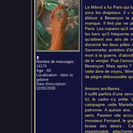
Le Milord a fui Paris qui 
sous les drapeaux. il « 
éblouir à Besançon la j
manque. Il finit par ne p
Paris. Les copains qu'il re
les bars qu'il fréquente 
qu'attirent ses airs de 
discerné les deux pôles 
Savonnette, ambition d'êt
mort à la guerre, d'abord
de le venger. Puis l'amo
Nombre de messages
:
Besançon. Mais après ? Il
14174
Age
:
68
cette âme de voyou, Winni
Localisation
:
dans la
de pègre déboussolée que
galaxie
Date d'inscription :
02/05/2008
Amours ancillaires...
Il suffit parfois d'une s
Ici, le cadre s'y prête.
campagne, cette Mariette,
patronne. A quinze ans, i
sens. Passion vite accr
monsieur Fernand, le gref
braise des désirs... 
insaisissable, attachant