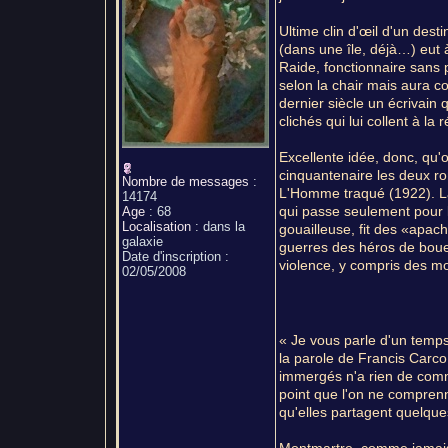
Ultime clin d'œil d'un des
(dans une île, déjà…) eut 
Raide, fonctionnaire sans 
selon la chair mais aura con
dernier siècle un écrivain q
clichés qui lui collent à la 
Excellente idée, donc, qu'o
cinquantenaire les deux ro
Nombre de messages
:
L'Homme traqué (1922). La
14174
qui passe seulement pour 
Age
:
68
Localisation
:
dans la
gouailleuse, fit des «apac
galaxie
guerres des héros de boue,
Date d'inscription :
violence, y compris des mo
02/05/2008
« Je vous parle d'un temps.
la parole de Francis Carco
immergés n'a rien de commu
point que l'on ne comprenne
qu'elles partagent quelqu