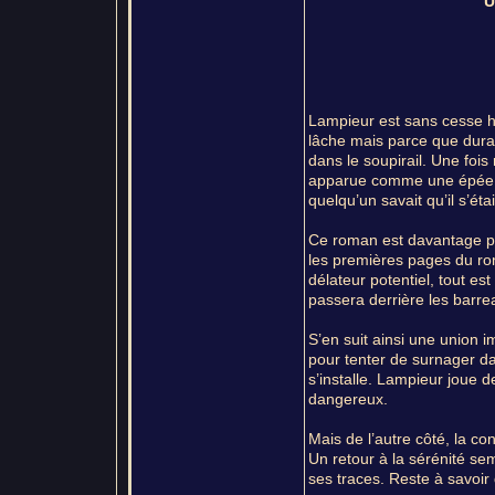
U
Lampieur est sans cesse h
lâche mais parce que duran
dans le soupirail. Une fois 
apparue comme une épée d
quelqu’un savait qu’il s’ét
Ce roman est davantage p
les premières pages du rom
délateur potentiel, tout es
passera derrière les barre
S’en suit ainsi une union im
pour tenter de surnager da
s’installe. Lampieur joue d
dangereux.
Mais de l’autre côté, la co
Un retour à la sérénité se
ses traces. Reste à savoir