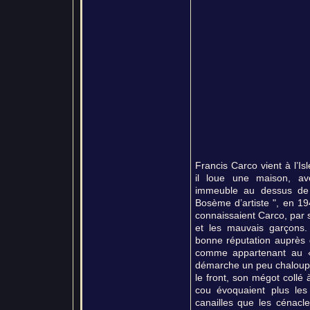
Francis Carco vient à l’
il loue une maison, a
immeuble au dessus de l
Bosème d’artiste ", en 1
connaissaient Carco, par s
et les mauvais garçons.
bonne réputation auprès d
comme appartenant au « 
démarche un peu chaloup
le front, son mégot collé 
cou évoquaient plus les
canailles que les cénac