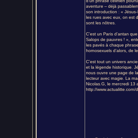
d’un phrasé célinien pourta
aventure – déjà passablem
son introduction : « Jésus-
les rues avec eux, on est d
sont les nôtres.
C’est un Paris d’antan que l
Salops de pauvres ! », ente
les pavés à chaque phrase, 
homosexuels d’alors, de le
C’est tout un univers anci
et la légende historique. 
nous ouvre une page de la 
lecteur avec magie. La ma
Nicolas.G, le mercredi 13 
http://www.actualitte.com/