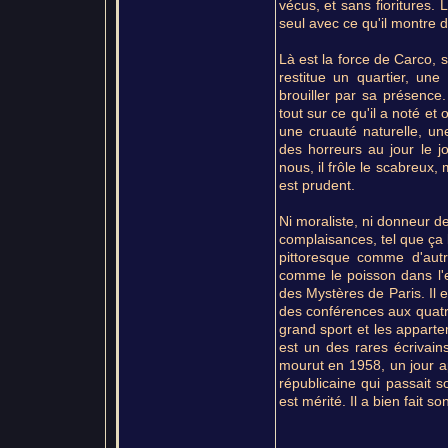
vécus, et sans fioritures. L
seul avec ce qu'il montre d
Là est la force de Carco, 
restitue un quartier, un
brouiller par sa présence.
tout sur ce qu'il a noté et
une cruauté naturelle, un
des horreurs au jour le 
nous, il frôle le scabreux,
est prudent.
Ni moraliste, ni donneur d
complaisances, tel que ça 
pittoresque comme d'aut
comme le poisson dans l'ea
des Mystères de Paris. Il 
des conférences aux quatre
grand sport et les appartem
est un des rares écrivains
mourut en 1958, un jour a
républicaine qui passait s
est mérité. Il a bien fait son