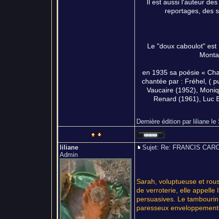
Il est aussi l'auteur de
reportages, des s
Le "doux caboulot" est
Montan
en 1935 sa poésie « Cha
chantée par : Fréhel, ( p
Vaucaire (1952), Moniq
Renard (1961), Luc B
Dernière édition par liliane l
liliane
Sujet: Re: FRANCIS C
Admin
Sarah, voluptueuse et rous
de verroterie, elle appelle 
persuasives. Le tambourin 
paresseux enveloppements