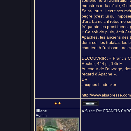
soutenu, fera l'admiration 
monstres » du siècle, Gide
Saint-Louis, il écrit ses 
pègre (c'est lui qui impose
d'art. La nuit, il retourne 
fréquente les prostituées, 
« Ce soir de pluie, écrit J
Apaches, les anciens des Ba
demi-sel, les tralalas, les 
chantent à l'unisson : adie
DÉCOUVRIR : « Francis Ca
Rocher, 444 p., 135 F.
Au coeur de l'ouvrage, des
regard d'Apache ».
DR
Jacques Lindecker
http://www.alsapresse.com/
liliane
Sujet: Re: FRANCIS C
Admin