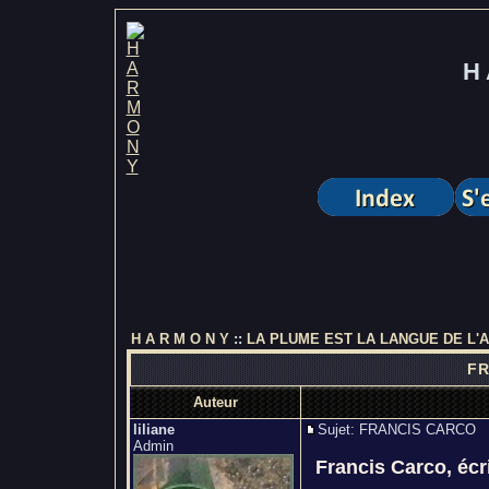
H 
H A R M O N Y
::
LA PLUME EST LA LANGUE DE L'
FR
Auteur
liliane
Sujet: FRANCIS CARCO
Admin
Francis Carco, écri