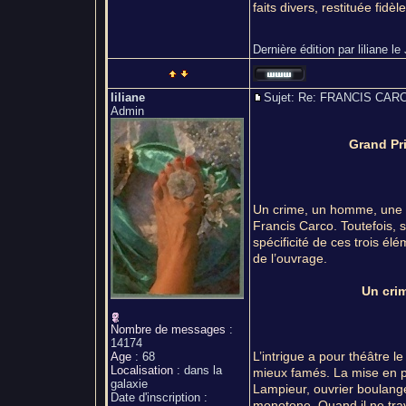
faits divers, restituée fi
Dernière édition par liliane le
liliane
Sujet: Re: FRANCIS C
Admin
Grand Pr
Un crime, un homme, une 
Francis Carco. Toutefois, s
spécificité de ces trois él
de l’ouvrage.
Un crim
Nombre de messages
:
14174
L’intrigue a pour théâtre 
Age
:
68
Localisation
:
dans la
mieux famés. La mise en pl
galaxie
Lampieur, ouvrier boulang
Date d'inscription :
monotone. Quand il ne trav