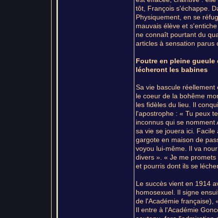
tôt, François s'échappe. Da
Physiquement, en se réfugia
mauvais élève et s'entiche 
ne connaît pourtant du quar
articles à sensation parus 
Foutre en pleine gueule 
lécheront les babines
Sa vie bascule réellement e
le coeur de la bohême mont
les fidèles du lieu. Il con
l'apostrophe : « Tu peux te
inconnus qui se nomment A
sa vie se jouera ici. Facil
gargote en maison de passe
voyou lui-même. Il va nourr
divers ». « Je me promets
et pourris dont ils se lécher
Le succès vient en 1914 ave
homosexuel. Il signe ensu
de l'Académie française), 
Il entre à l'Académie Gonco