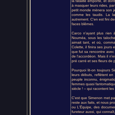
la fatalité emporte, et do
à masquer leurs rides, pa
petit monde mènera son jeu
comme les taudis. La la
autrement. C'en est fini de
faces blêmes.
Carco n'ayant plus rien à
Nouméa, sous les taloches
aimait tant, et où, comm
Colette, il finira ses jours
que fut sa rencontre avec 
de l'accordéon. Mais il n'es
pré carré et ses fleurs de 
Pourquoi lit-on toujours S
leurs débuts, reflètent en
peuple inconnu, énigmatiq
femmes quasi fantomatique
siècle ! – qui racontent le
C'est que Simenon met parfo
reste aux faits, et nous pr
ou L'Équipe, des document
fureteur aussi, qui connaî