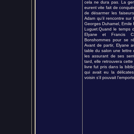
cela ne dura pas. La gen
eurent vite fait de conqué
de désarmer les faiseurs
Adam qu’il rencontre sur
Georges Duhamel, Emile H
Luguet.Quand le temps de
Elyane et Francis Ca
Bonshommes pour se réf
Avant de partir, Elyane av
table du salon une lettre
les assurant de ses sent
tard, elle retrouvera cett
livre fut pris dans la bib
qui avait eu la délicat
voisin s’il pouvait l’emport