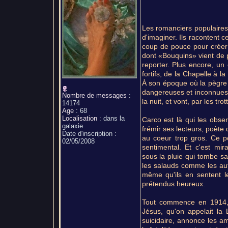
Les romanciers populaires 
d'imaginer. Ils racontent ce
coup de pouce pour créer l
dont «Bouquins» vient de p
reporter. Plus encore, un 
fortifs, de la Chapelle à l
À son époque où la pègre 
dangereuses et inconnues,
Nombre de messages
:
la nuit, et vont, par les tr
14174
Age
:
68
Localisation
:
dans la
Carco est là qui les obse
galaxie
frémir ses lecteurs, poète
Date d'inscription :
au coeur trop gros. Ce po
02/05/2008
sentimental. Et c'est mir
sous la pluie qui tombe sa
les salauds comme les aut
même qu'ils en sentent le
prétendus heureux.
Tout commence en 1914, a
Jésus, qu'on appelait la
suicidaire, annonce les a