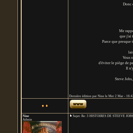
Donc c
Me rappel
que j'ai
Parce que presque to
la
Vous r
d'éviter le piège de 
Il n
Steve Jobs
Dernière édition par Nine le Mer 2 Mar - 16:42
Nine
Sujet: Re: 3 HISTOIRES DE STEEVE JO
Admin