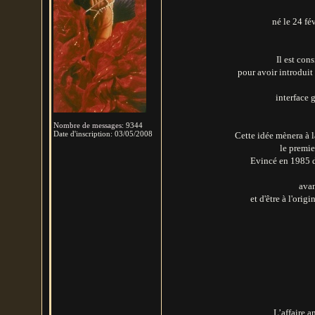
né le 24 fé
Il est con
pour avoir introduit
interface 
Nombre de messages
:
9344
Date d'inscription:
03/05/2008
Cette idée mènera à 
le premie
Evincé en 1985 d
avan
et d'être à l'ori
L’affaire a