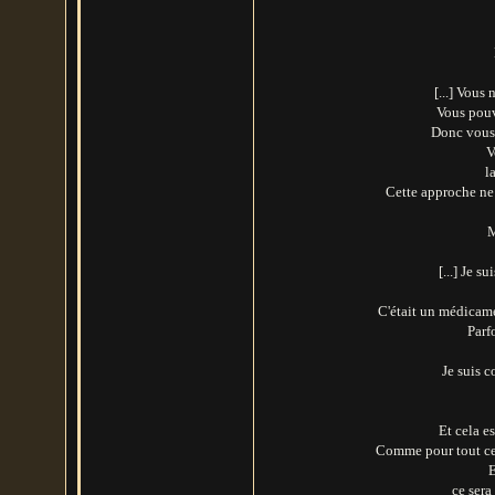
[...] Vous 
Vous pouv
Donc vous d
V
l
Cette approche ne m
M
[...] Je s
C'était un médicame
Parf
Je suis 
Et cela es
Comme pour tout ce 
E
ce sera