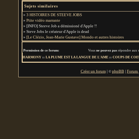
Sujets similaires
»
3 HISTOIRES DE STEEVE JOBS
»
Ptite vidéo marrante
» [INFO] Steeve Job a démissioné d'Apple !!
» Steve Jobs le créateur d'Apple is dead
»
[Le Clézio, Jean-Marie Gustave] Mondo et autres histoires
Permission de ce forum:
Vous
ne pouvez pas
répondre aux s
HARMONY
::
LA PLUME EST LA LANGUE DE L'AME
::
COUPS DE COE
Créer un forum
|
phpBB
|
Forum g
©