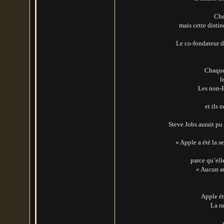
Che
mais cette distin
Le co-fondateur d
Chaque 
l
Les non-B
et ils 
Steve Jobs aurait pu
« Apple a été la s
parce qu’ell
« Aucun au
Apple ét
La ra