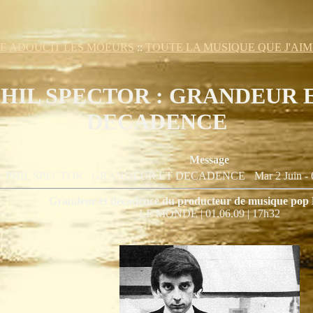
E ADOUCIT LES MOEURS
::
TOUTE LA MUSIQUE QUE J'AIME.
HIL SPECTOR : GRANDEUR 
DECADENCE
Message
et: PHIL SPECTOR : GRANDEUR ET DECADENCE
Mar 2 Juin - 
Grandeur et décadence du producteur de musique pop 
LE MONDE | 01.06.09 | 17h32