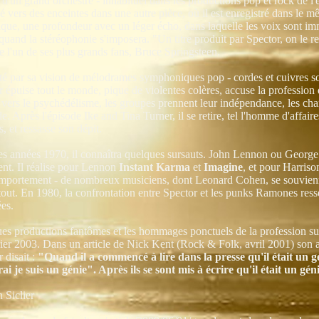
d'un grand orchestre - inhabituel dans les productions pop et rock de l'é
é vers des enceintes dans une autre pièce, où il est enregistré dans le 
ique, une profondeur avec un léger écho, dans laquelle les voix sont i
uand la stéréophonie s'imposera. "Un titre produit par Spector, on le 
e l'un de ses plus grands fans, Bruce Springsteen.
é par sa vision de mélodrames symphoniques pop - cordes et cuivres son
 épuise tout le monde, pique de violentes colères, accuse la profession 
 vers le psychédélisme, les groupes prennent leur indépendance, les ch
. Après l'épisode Ike and Tina Turner, il se retire, tel l'homme d'affai
 et ressasse son dépit.
es années 1970, il connaîtra quelques sursauts. John Lennon ou George 
tent. Il réalise pour Lennon
Instant Karma
et
Imagine
, et pour Harris
mportement - de nombreux musiciens, dont Leonard Cohen, se souvien
tout. En 1980, la confrontation entre Spector et les punks Ramones res
ées.
es productions fantômes et les hommages ponctuels de la profession su
rier 2003. Dans un article de Nick Kent (Rock & Folk, avril 2001) son
 disait :
"Quand il a commencé à lire dans la presse qu'il était un géni
rai je suis un génie". Après ils se sont mis à écrire qu'il était un gé
 Siclier