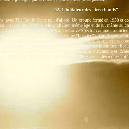
02. L'initiateur des "teen bands"
ns, avec The Teddy Bears tout d'abord. Un groupe formé en 1958 et co
ard, 16 ans, d'un copain, Marshall Leib même âge et de lui-même au 
 à la batterie. Au début des 60's, on retrouve Spector comme producteu
et coupes de cheveux similaires (la coupe "beehive"). The Ronettes fut 
tre autre Ronnie Bennett (future femme de Spector), sa soeur et sa cous
e Love et enfin, The Righteous Brothers. Ces groupes furent pour beauc
ic et du rock. Spector a réussi la mise en musique visionnaire et idéal
ers incarnée par des films comme La Fureur de Vivre et des icônes com