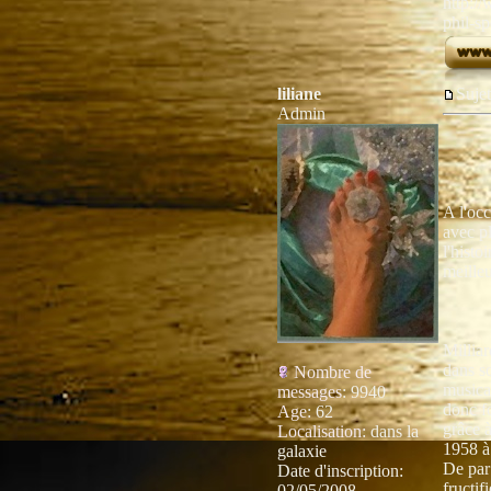
http:/
phil-s
liliane
Suj
Admin
A l'oc
avec p
l'histo
meilleu
Millia
dans s
Nombre de
musicau
messages
:
9940
donc fo
Age
:
62
grâce 
Localisation
:
dans la
1958 à
galaxie
De par 
Date d'inscription:
fructif
02/05/2008