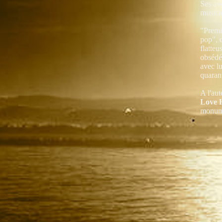
Ses avo
musical
"Premi
pop", c
flatteu
obsédé 
avec lu
quarant
A l'au
Love 
monume