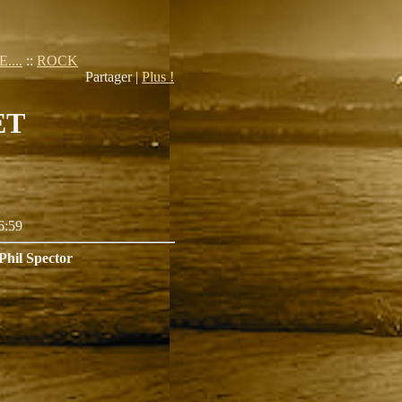
...
::
ROCK
Partager |
Plus !
ET
6:59
Phil Spector