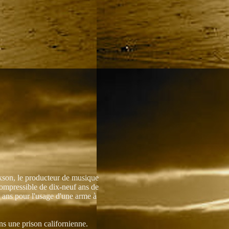
rkson, le producteur de musique
ompressible de dix-neuf ans de
 ans pour l'usage d'une arme à
s une prison californienne.