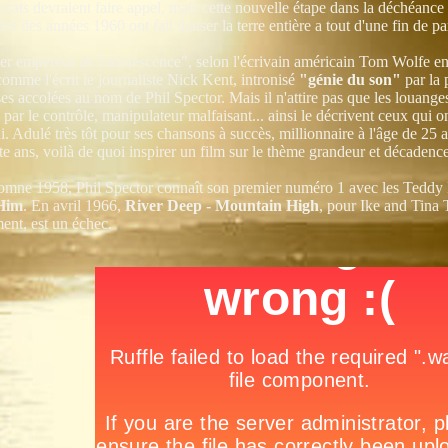
cats devraient faire appel, mais cette nouvelle étape dans la déchéance 
es des années 1960 ont fait danser la terre entière a tout d'une fin de pa
er empereur de l'adolescence", selon l'écrivain américain Tom Wolfe e
omme l'écrit le journaliste Nick Kent, intronisé
"génie du son"
par la 
ses accolées au nom de Phil Spector. Mais il n'attire pas que les louang
par le contrôle, manipulateur malfaisant... ainsi le décrivent ceux qui on
i. Adulé très tôt pour ses chansons à succès, millionnaire à l'âge de 25 
e ans, voilà de quoi inspirer un film sur le thème grandeur et décadence
tomne 1958, Phil Spector connaît son premier numéro 1 avec les Teddy
Him
. En avril 1966,
River Deep - Mountain High
, pour Ike and Tina 
nt, est un échec.