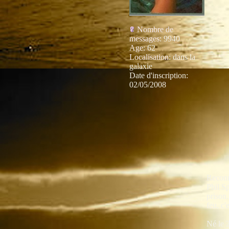
Nombre de
messages
:
9940
Age
:
62
Localisation
:
dans la
galaxie
Date d'inscription:
02/05/2008
Reconn
Phil S
prison
feu, c'
Né le 