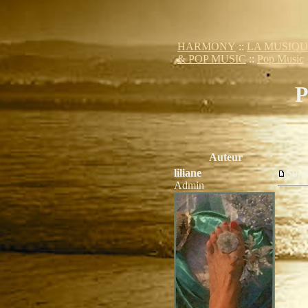
HARMONY
::
LA MUSIQU
& POP MUSIC
::
Pop Music
P
Auteur
liliane
Suj
Admin