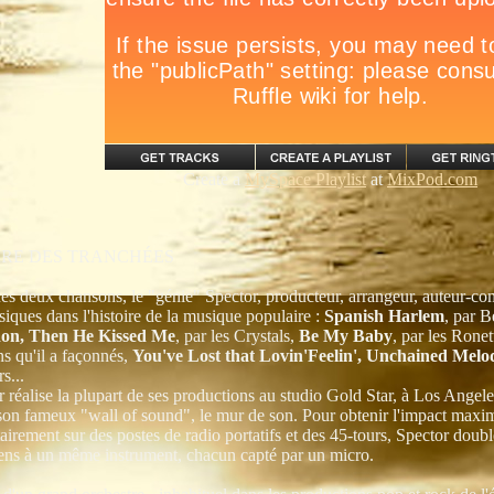
Create a
MySpace Playlist
at
MixPod.com
RE DES TRANCHÉES
ces deux chansons, le "génie" Spector, producteur, arrangeur, auteur-co
siques dans l'histoire de la musique populaire :
Spanish Harlem
, par 
on, Then He Kissed Me
, par les Crystals,
Be My Baby
, par les Rone
ns qu'il a façonnés,
You've Lost that Lovin'Feelin', Unchained Melo
s...
 réalise la plupart de ses productions au studio Gold Star, à Los Angeles
son fameux "wall of sound", le mur de son. Pour obtenir l'impact maxi
airement sur des postes de radio portatifs et des 45-tours, Spector double
ens à un même instrument, chacun capté par un micro.