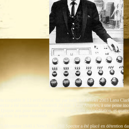
u coupable le 13 avril d'avoir tué par balle le 3 février 2003 Lana Cla
pector a été condamné, vendredi 29 mai, à Los Angeles, à une peine inc
. Quinze ans pour meurtre au second degré sans préméditation, et quatre
est donc la peine maximale.
25 décembre 1940 à New York, Phil Spector a été placé en détention dan