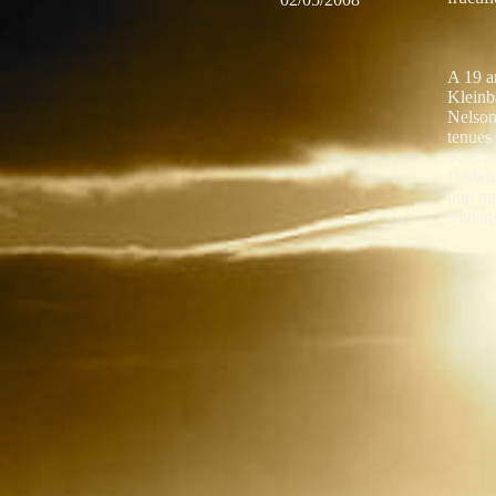
A 19 a
Kleinb
Nelson
tenues 
avec en
Darlen
pop mus
teenag