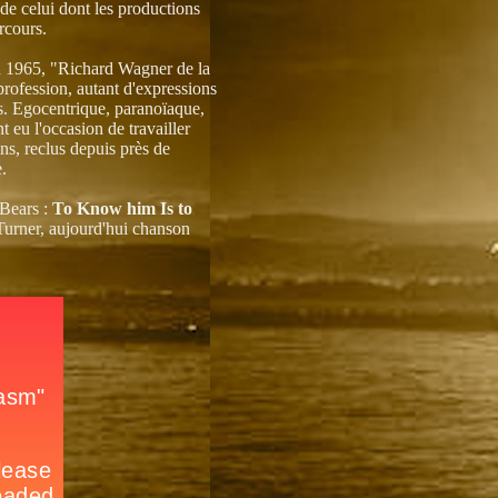
de celui dont les productions
rcours.
n 1965, "Richard Wagner de la
profession, autant d'expressions
es. Egocentrique, paranoïaque,
t eu l'occasion de travailler
ans, reclus depuis près de
.
 Bears :
To Know him Is to
Turner, aujourd'hui chanson