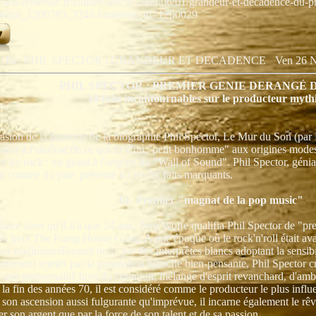
/www.lemonde.fr/culture/article/2009/06/01/grandeur-et-decadence-du-
pector_1200783_3246.html#ens_id=1200029
et: Re: PHIL SPECTOR : GRANDEUR ET DECADENCE
Ven 26 N
PHIL SPECTOR : PREMIER GENIE DERANGÉ 
10 faits incontournables sur le producteur myth
casion de la parution de la biographie Phil Spector, Le Mur du Son (par
laisir à l'analyse de ce qui fit d'un "petit bonhomme" aux origines mode
ire du rock : un géant à l'origine du "Wall of Sound". Phil Spector, géni
r comme du pire, présenté ici en dix faits marquants.
01. Premier "magnat de la pop music"
rdaire alors qu'il n'a que 24 ans, Tom Wolfe qualifia Phil Spector de "p
on livre The Pump House Gang. A une époque où le rock'n'roll était avant
x traditionnellement noirs par des interprètes blancs adoptant la sensibi
rtement rejetés par la population blanche bien-pensante, Phil Spector cr
à une personnalité hors du commun, mélange d'esprit revanchard, d'ambi
 la fin des années 70, il est considéré comme le producteur le plus infl
son ascension aussi fulgurante qu'imprévue, il incarne également le rêv
ier son argent que par la force de son talent et de sa passion.