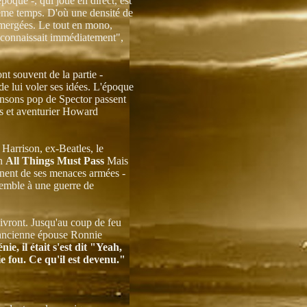
poque -, qui joue en direct, est
même temps. D'où une densité de
mmergées. Le tout en mono,
reconnaissait immédiatement",
t souvent de la partie -
de lui voler ses idées. L'époque
ansons pop de Spector passent
res et aventurier Howard
Harrison, ex-Beatles, le
on
All Things Must Pass
Mais
nent de ses menaces armées -
semble à une guerre de
ivront. Jusqu'au coup de feu
 ancienne épouse Ronnie
e, il était s'est dit "Yeah,
nie fou. Ce qu'il est devenu."