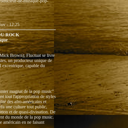
producteur-de-musique-pop-
ov - 12:25
DU ROCK
ique
 Mick Brown), Fluctuat se livre
stes, un producteur unique de
al excentrique, capable du
remier magnat de la pop music"
 tout l'appropriation de styles
lité des afro-américains et
éa une culture tout public,
tion et de quasi-divination. De
uent du monde de la pop music.
e américain en ne faisant