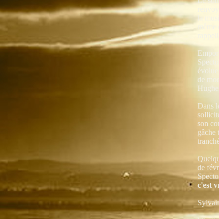
Le son 
renvoy
la mus
même q
rappell
Emport
Spector
évolue
de mode
Hughes,
Dans l
sollici
son co
gâche 
tranch
Quelqu
de fév
Spector
c'est v
Sylvain