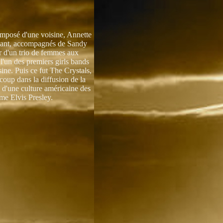
mposé d'une voisine, Annette
chant, accompagnés de Sandy
r d'un trio de femmes aux
l'un des premiers girls bands
ine. Puis ce fut The Crystals,
oup dans la diffusion de la
e d'une culture américaine des
me Elvis Presley.