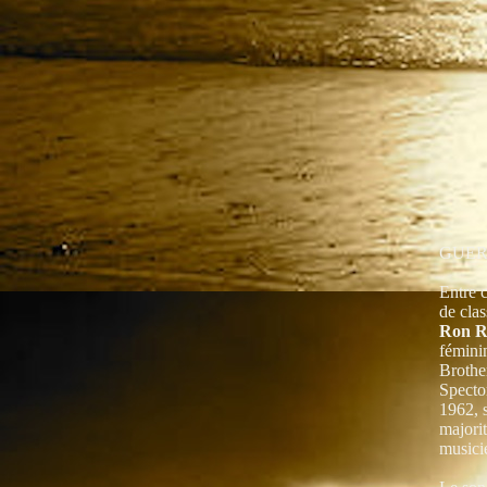
GUER
Entre 
de clas
Ron R
fémini
Brother
Spector
1962, 
majorit
musici