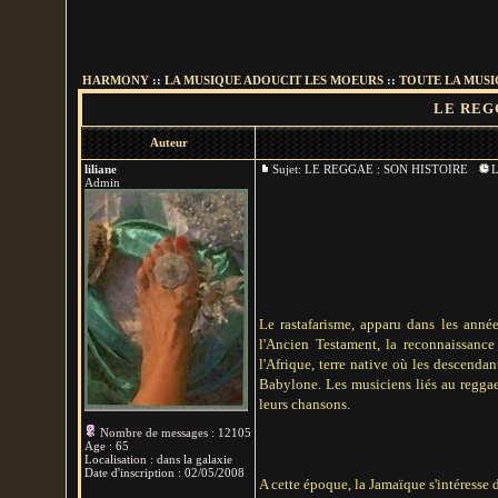
HARMONY
::
LA MUSIQUE ADOUCIT LES MOEURS
::
TOUTE LA MUSIQ
LE REGG
Auteur
liliane
Sujet: LE REGGAE : SON HISTOIRE
L
Admin
Le rastafarisme, apparu dans les anné
l'Ancien Testament, la reconnaissance
l'Afrique, terre native où les descendan
Babylone. Les musiciens liés au reggae 
leurs chansons.
Nombre de messages
:
12105
Age
:
65
Localisation
:
dans la galaxie
Date d'inscription :
02/05/2008
A cette époque, la Jamaïque s'intéresse 