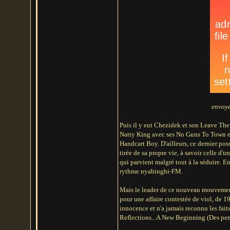
envoy
Puis il y eut Chezidek et son Leave The T
Natty King avec ses No Guns To Town e
Handcart Boy. D'ailleurs, ce dernier poss
tirée de sa propre vie, à savoir celle d'
qui parvient malgré tout à la séduire. 
rythme nyabinghi-FM.
Mais le leader de ce nouveau mouvement 
pour une affaire contestée de viol, de 19
innocence et n'a jamais reconnu les faits
Reflections...A New Beginning (Des pens