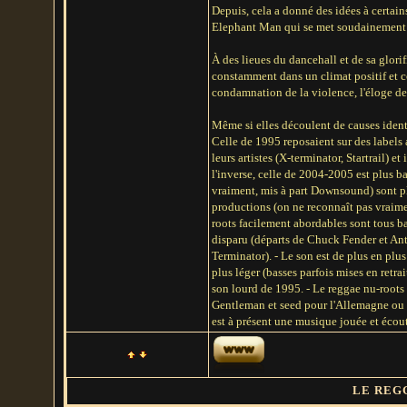
Depuis, cela a donné des idées à certain
Elephant Man qui se met soudainement à
À des lieues du dancehall et de sa glori
constamment dans un climat positif et c
condamnation de la violence, l'éloge de
Même si elles découlent de causes identi
Celle de 1995 reposaient sur des labels a
leurs artistes (X-terminator, Startrail)
l'inverse, celle de 2004-2005 est plus b
vraiment, mis à part Downsound) sont p
productions (on ne reconnaît pas vraimen
roots facilement abordables sont tous ba
disparu (départs de Chuck Fender et An
Terminator). - Le son est de plus en plus 
plus léger (basses parfois mises en retra
son lourd de 1995. - Le reggae nu-roots
Gentleman et seed pour l'Allemagne ou b
est à présent une musique jouée et écout
LE REGG