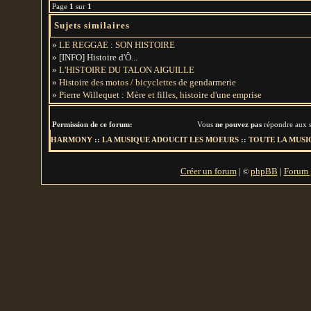
Page
1
sur
1
Sujets similaires
»
LE REGGAE : SON HISTOIRE
» [INFO] Histoire d'Ô...
»
L'HISTOIRE DU TALON AIGUILLE
»
Histoire des motos / bicyclettes de gendarmerie
»
Pierre Willequet : Mère et filles, histoire d'une emprise
Permission de ce forum:
Vous
ne pouvez pas
répondre aux s
HARMONY
::
LA MUSIQUE ADOUCIT LES MOEURS
::
TOUTE LA MUSIQ
Créer un forum
|
phpBB
|
Forum g
©