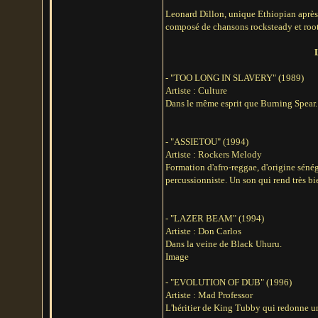
Leonard Dillon, unique Ethiopian après
composé de chansons rocksteady et roots,
- "TOO LONG IN SLAVERY" (1989)
Artiste : Culture
Dans le même esprit que Burning Spear.
- "ASSIETOU" (1994)
Artiste : Rockers Melody
Formation d'afro-reggae, d'origine sén
percussionniste. Un son qui rend très bi
- "LAZER BEAM" (1994)
Artiste : Don Carlos
Dans la veine de Black Uhuru.
Image
- "EVOLUTION OF DUB" (1996)
Artiste : Mad Professor
L'héritier de King Tubby qui redonne u