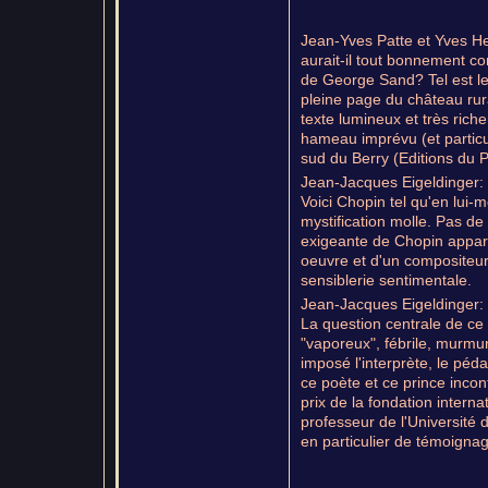
Jean-Yves Patte et Yves H
aurait-il tout bonnement co
de George Sand? Tel est le 
pleine page du château rural
texte lumineux et très ri
hameau imprévu (et particu
sud du Berry (Editions du P
Jean-Jacques Eigeldinger:
Voici Chopin tel qu'en lui-
mystification molle. Pas de
exigeante de Chopin apparai
oeuvre et d'un compositeur 
sensiblerie sentimentale.
Jean-Jacques Eigeldinger: 
La question centrale de ce 
"vaporeux", fébrile, murmur
imposé l'interprète, le péd
ce poète et ce prince incon
prix de la fondation intern
professeur de l'Universit
en particulier de témoignag