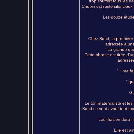
trop souffert tous les 
Chopin est resté silencieux
Les douze études
Chez Sand, la première 
adressée à une 
" La grande que
Cette phrase est tirée d'u
adressée 
" il me f
" qu
Ge
Le ton maternaliste et les
Sand se veut avant tout mat
Leur liaison dura n
Elle est ai