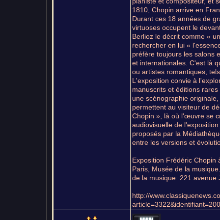
pianiste et compositeur, et 
1810, Chopin arrive en Fran
Durant ces 18 années de gr
virtuoses occupent le devant
Berlioz le décrit comme « un t
rechercher en lui « l'essenc
préfère toujours les salons 
et internationales. C'est là
ou artistes romantiques, te
L'exposition convie à l'explo
manuscrits et éditions rare
une scénographie originale, 
permettent au visiteur de déc
Chopin », là où l'œuvre se c
audiovisuelle de l'exposition
proposés par la Médiathèque
entre les versions et évolu
Exposition Frédéric Chopin à
Paris, Musée de la musique.
de la musique: 221 avenue 
http://www.classiquenews.co
article=3322&identifian