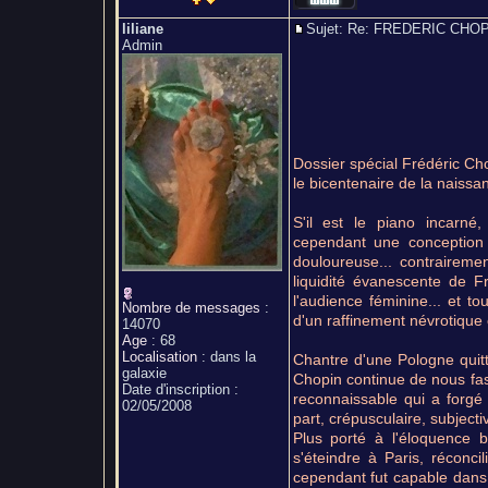
liliane
Sujet: Re: FREDERIC CH
Admin
Dossier spécial Frédéric Ch
le bicentenaire de la naissa
S'il est le piano incarné
cependant une conception o
douloureuse... contraireme
liquidité évanescente de F
l'audience féminine... et t
Nombre de messages
:
d'un raffinement névrotique 
14070
Age
:
68
Localisation
:
dans la
Chantre d'une Pologne quit
galaxie
Chopin continue de nous fas
Date d'inscription :
reconnaissable qui a forgé
02/05/2008
part, crépusculaire, subjecti
Plus porté à l'éloquence br
s'éteindre à Paris, réconcil
cependant fut capable dans 