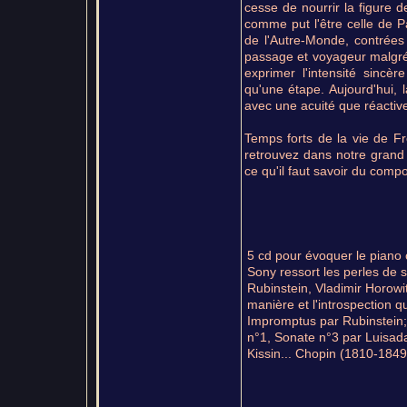
cesse de nourrir la figure de
comme put l'être celle de Pa
de l'Autre-Monde, contrée
passage et voyageur malgré 
exprimer l'intensité sincèr
qu'une étape. Aujourd'hui, 
avec une acuité que réactive
Temps forts de la vie de Fré
retrouvez dans notre grand 
ce qu'il faut savoir du comp
5 cd pour évoquer le piano 
Sony ressort les perles de 
Rubinstein, Vladimir Horowi
manière et l'introspection q
Impromptus par Rubinstein;
n°1, Sonate n°3 par Luisada
Kissin... Chopin (1810-1849)