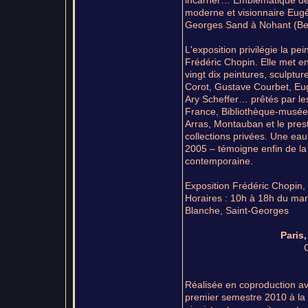
incarner… Emblématique de la
moderne et visionnaire Eugè
Georges Sand à Nohant (Ber
L'exposition privilégie la p
Frédéric Chopin. Elle met e
vingt dix peintures, sculptu
Corot, Gustave Courbet, Eug
Ary Scheffer… prêtés par le
France, Bibliothèque-musée 
Arras, Montauban et le pres
collections privées. Une ea
2005 – témoigne enfin de l
contemporaine.
Exposition Frédéric Chopin,
Horaires : 10h à 18h du mardi
Blanche, Saint-Georges
Paris
Réalisée en coproduction av
premier semestre 2010 à la 