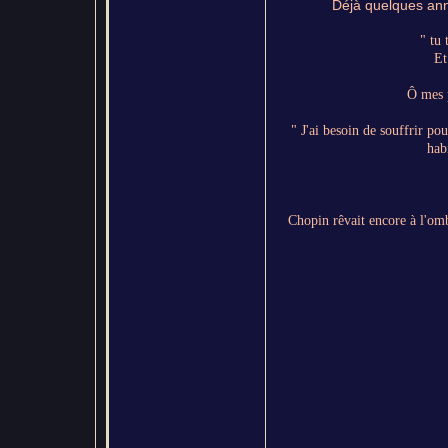
Déjà quelques ann
" tu 
Et
Ô mes p
" J'ai besoin de souffrir pou
hab
Chopin rêvait encore à l'ombr