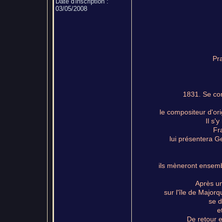
Date d'inscription :
03/05/2008
Pr
1831. Se con
le compositeur d'ori
Il s'
Fr
lui présentera G
ils mèneront ensemb
Après un
sur l'île de Major
se d
e
De retour 