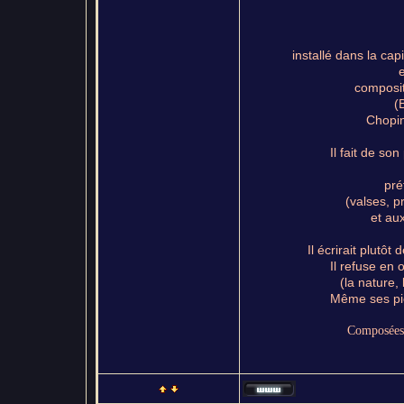
installé dans la cap
e
composi
(
Chopin
Il fait de so
pré
(valses, 
et au
Il écrirait plutô
Il refuse en 
(la nature, 
Même ses piè
Composées 