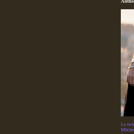
Antho
Le twi
Mitchel