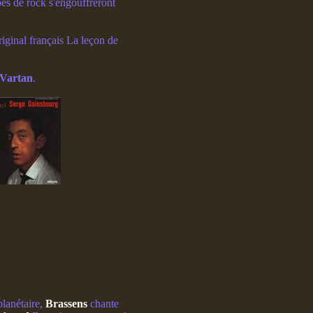
pes de rock s'engouffreront
riginal français La leçon de
 Vartan
.
planétaire,
Brassens
chante