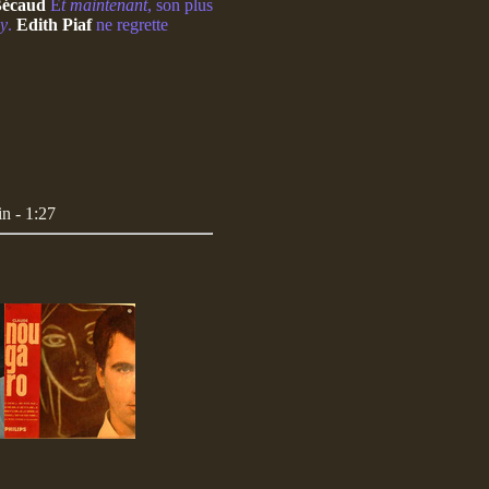
écaud
E
t maintenant
, son plus
y
.
Edith Piaf
ne regrette
n - 1:27