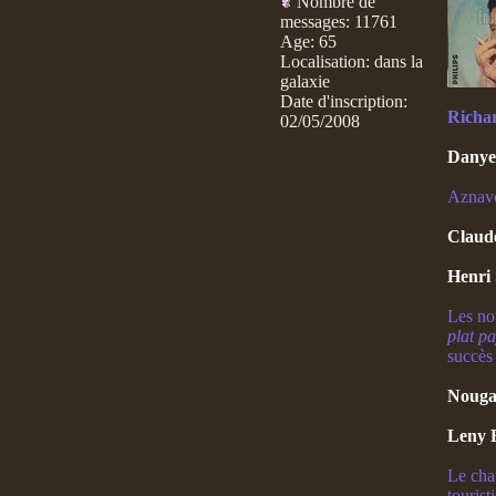
Nombre de
messages
:
11761
Age
:
65
Localisation
:
dans la
galaxie
Date d'inscription:
Richa
02/05/2008
Danye
Aznavou
Claud
Henri
Les no
plat p
succès
Noug
Leny 
Le cha
tourist