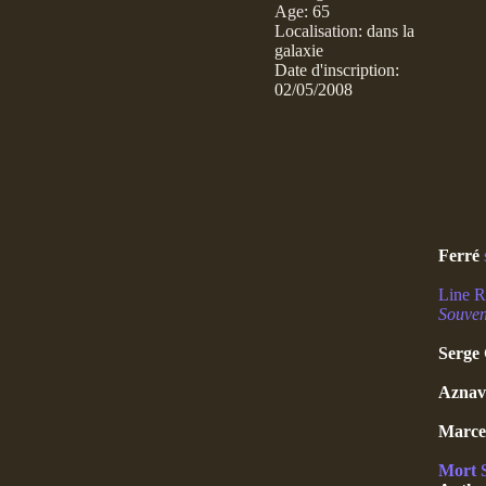
Age
:
65
Localisation
:
dans la
galaxie
Date d'inscription:
02/05/2008
Ferré
Line R
Souven
Serge
Aznav
Marce
Mort