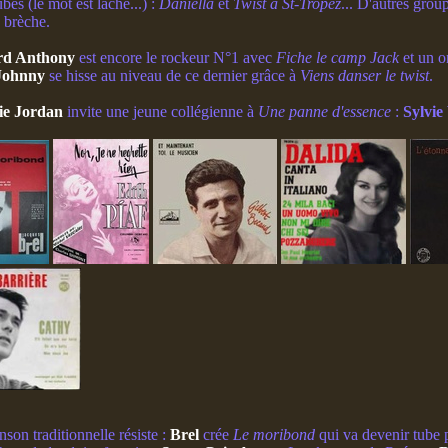
bes (le mot est lâché...) :
Daniella
et
Twist à St-Tropez
... D'autres grou
 brèche.
rd Anthony
est encore le rockeur N°1 avec
Fiche le camp Jack
et un o
Johnny
se hisse au niveau de ce dernier grâce à
Viens danser le twist
.
ie Jordan
invite une jeune collégienne à
Une panne d'essence
:
Sylvie
son traditionnelle résiste :
Brel
crée
Le moribond
qui va devenir tube 