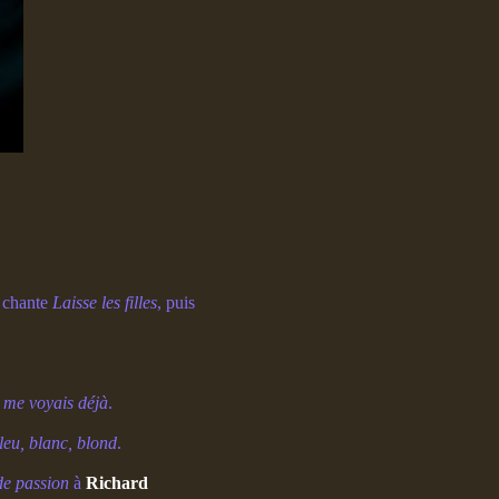
l chante
Laisse les filles
, puis
 me voyais déjà
.
eu, blanc, blond
.
e passion
à
Richard