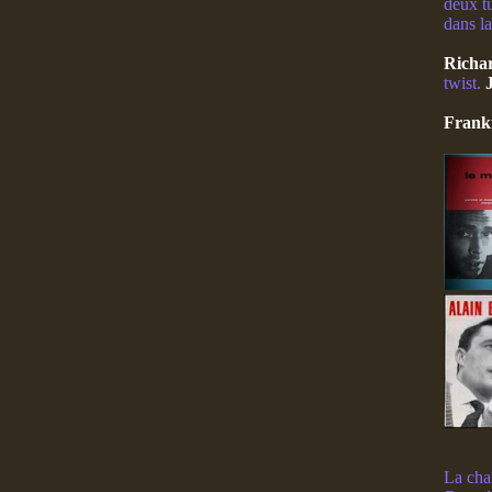
deux tu
dans la
Richa
twist.
Frank
La chan