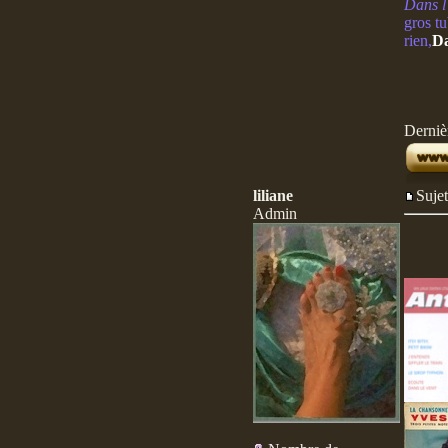
Dans l'
gros tu
rien,
Da
Dernièr
liliane
Suj
Admin