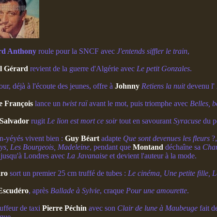
rd Anthony
roule pour la SNCF avec
J'entends siffler le train
,
l Gérard
revient de la guerre d'Algérie avec
Le petit Gonzales
.
r, déjà à l'écoute des jeunes, offre à
Johnny
Retiens la nuit
devenu l'
e François
lance un
twist raï
avant le mot, puis triomphe avec
Belles, b
 Salvador
rugit
Le lion est mort ce soir
tout en savourant
Syracuse
du p
n-yéyés vivent bien :
Guy Béart
adapte
Que sont devenues les fleurs
?,
ays, Les Bourgeois, Madeleine
, pendant que
Montand
déchaîne sa
Chan
 jusqu'à Londres avec
La Javanaise
et devient l'auteur à la mode.
aro
sort un premier 25 cm truffé de tubes :
Le cinéma, Une petite fille, Le
Escudéro
, après
Ballade à Sylvie
, craque
Pour une amourette
.
uffeur de taxi
Pierre Péchin
avec son
Clair de lune à Maubeuge
fait de
ique.