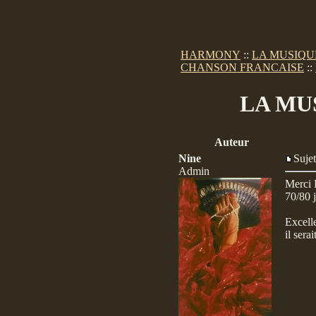
HARMONY
::
LA MUSIQU
CHANSON FRANCAISE
::
LA MUS
Auteur
Nine
Suj
Admin
Merci L
70/80 
Excelle
il sera