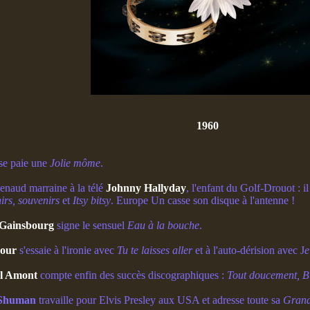
1960
se paie une
Jolie môme
.
enaud marraine à la télé
Johnny Hallyday
, l'enfant du Golf-Drouot : i
irs, souvenirs
et
Itsy bitsy
. Europe Un casse son disque à l'antenne !
 Gainsbourg
signe le sensuel
Eau à la bouche
.
our
s'essaie à l'ironie avec
Tu te laisses aller
et à l'auto-dérision avec J
e
l Amont
compte enfin des succès discographiques :
Tout doucement, Bl
 Shuman
travaille pour Elvis Presley aux USA et adresse toute sa
Grand