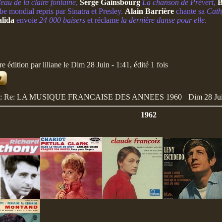
eau de la claire fontaine
,
Serge Gainsbourg
La chanson de Prévert
,
B
be mondial repris par Sinatra et Presley.
Alain Barrière
chante sa
Cath
lida
envoie
24 000 baisers
et réclame
la dernière danse pour elle
.
e édition par liliane le Dim 28 Juin - 1:41, édité 1 fois
et: Re: LA MUSIQUE FRANCAISE DES ANNEES 1960
Dim 28 Jui
1962