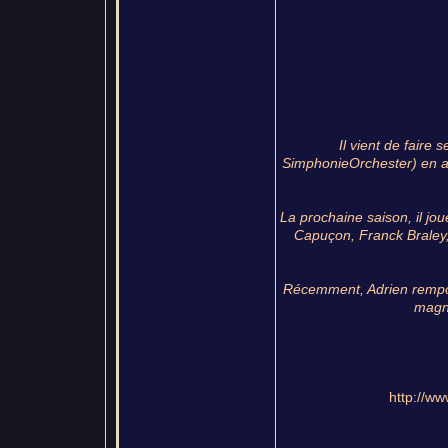
Il vient de faire
SimphonieOrchester) en av
La prochaine saison, il j
Capuçon, Franck Braley
Récemment, Adrien remport
magni
http://ww