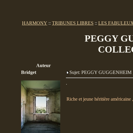
HARMONY
::
TRIBUNES LIBRES
::
LES FABULEUX
PEGGY GU
COLLE
Auteur
Bridget
Sujet: PEGGY GUGGENHEI
.
Riche et jeune héritière américaine