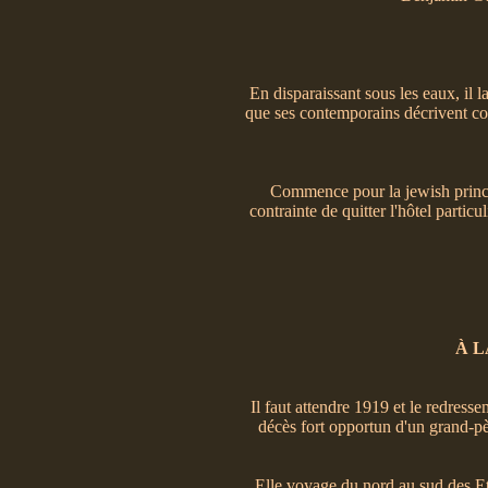
En disparaissant sous les eaux, il 
que ses contemporains décrivent com
Commence pour la jewish prince
contrainte de quitter l'hôtel partic
À L
Il faut attendre 1919 et le redress
décès fort opportun d'un grand-pèr
Elle voyage du nord au sud des Eta