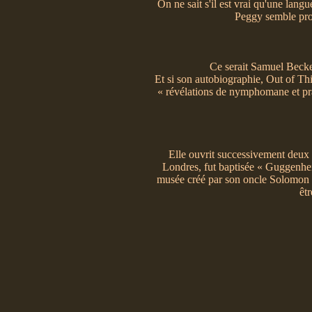
On ne sait s'il est vrai qu'une langu
Peggy semble prou
Ce serait Samuel Beckett
Et si son autobiographie, Out of Thi
« révélations de nymphomane et pra
Elle ouvrit successivement deux g
Londres, fut baptisée « Guggenheim
musée créé par son oncle Solomon à
êt