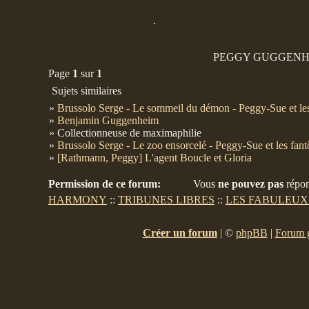
.
PEGGY GUGGENHE
Page
1
sur
1
Sujets similaires
»
Brussolo Serge - Le sommeil du démon - Peggy-Sue et le
»
Benjamin Guggenheim
» Collectionneuse de maximaphilie
»
Brussolo Serge - Le zoo ensorcelé - Peggy-Sue et les fan
»
[Rathmann, Peggy] L'agent Boucle et Gloria
Permission de ce forum:
Vous
ne pouvez pas
répon
HARMONY
::
TRIBUNES LIBRES
::
LES FABULEUX
Créer un forum
|
©
phpBB
|
Forum g