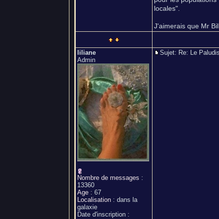
locales".
J'aimerais que Mr Bil
liliane
Sujet: Re: Le Palu
Admin
Nombre de messages
:
13360
Age
:
67
Localisation
:
dans la
galaxie
Date d'inscription :