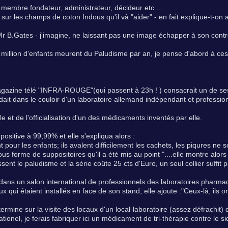
ul membre fondateur, administrateur, décideur etc ...
sur les champs de coton Indous qu'il và "aider" - en fait explique-t-on
 Mr B.Gates - j'imagine, ne laissant pas une image échapper à son contr
million d'enfants meurent du Paludisme par an, je pense d'abord à ces p
gazine télé "INFRA-ROUGE"(qui passent à 23h ! ) consacrait un de ses
ndait dans le couloir d'un laboratoire allemand indépendant et professio
ôle et de l'officialisation d'un des médicaments inventés par elle.
positive à 99,99% et elle s'expliqua alors :
pour les enfants; ils avalent difficilement les cachets, les piqures ne s
us forme de suppositoires qu'il a été mis au point "....elle montre alors
ssent le paludisme et la série coûte 25 cts d'Euro, un seul collier suffit p
, dans un salon international de professionnels des laboratoires pharma
x qui étaient installés en face de son stand, elle ajoute :"Ceux-là, ils o
rmine sur la visite des locaux d'un local-laboratoire (assez défrachit) qu
tionel, je ferais fabriquer ici un médicament de tri-thérapie contre le s