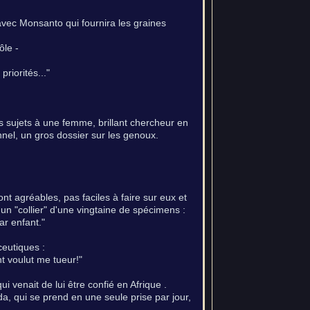
 avec Monsanto qui fournira les graines
ôle -
riorités..."
 sujets à une femme, brillant chercheur en
nnel, un gros dossier sur les genoux.
ont agréables, pas faciles à faire sur eux et
 un "collier" d'une vingtaine de spécimens :
ar enfant."
ceutiques :
nt voulut me tueur!"
i venait de lui être confié en Afrique .
ida, qui se prend en une seule prise par jour,