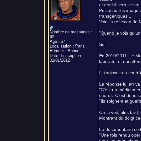
et dont il sera le se
Puis d'autres images 
transgéniques...
Voici la réflexion de
Nombre de messages
:
"Quand je vois qu'un 
62
Age
:
57
Soit
Localisation
:
Paris
Humeur
:
Bonne
Date d'inscription :
En 2010/2011 , le Ma
02/01/2012
laboratoire, qui atte
Il s'agissait du contr
La réponse lui arriva 
"C'est un médicament 
chères. C'est donc so
"Ils soignent et guéri
On la voit, plus tard
Montrant du doigt ceu
Le documentaire se te
"Une fois rendu opéra
pour les populations