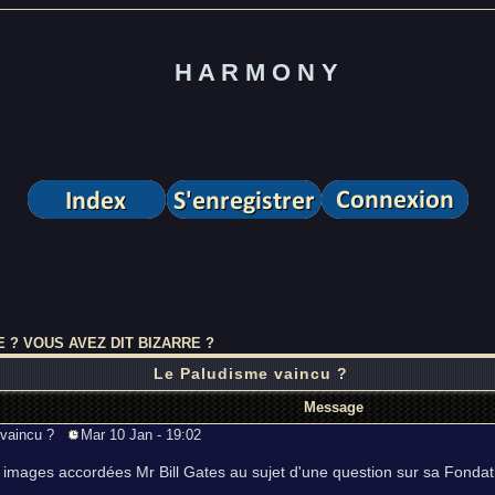
H A R M O N Y
E ? VOUS AVEZ DIT BIZARRE ?
Le Paludisme vaincu ?
Message
e vaincu ?
Mar 10 Jan - 19:02
 images accordées Mr Bill Gates au sujet d'une question sur sa Fondati