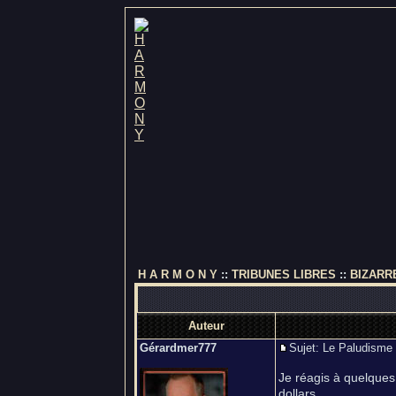
H A R M O N Y
::
TRIBUNES LIBRES
::
BIZARR
Auteur
Gérardmer777
Sujet: Le Paludism
Je réagis à quelques
dollars,