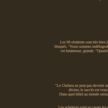
Les 90 résidents sont très bien là
bloqués. "Nous sommes indélogeables
est lumineuse, grande. "Quand l
"Le Chelsea ne peut pas devenir un 
diviser, le succès est venu
Dans quel hôtel au monde seriez-
Les acheteurs vont se casser les d