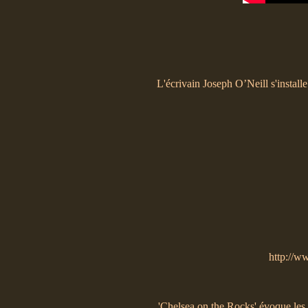
L'écrivain Joseph O’Neill s'installe
http://w
'Chelsea on the Rocks' évoque les a