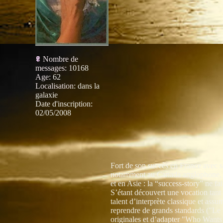
Nombre de
messages
:
10168
Age
:
62
Localisation
:
dans la
galaxie
Date d'inscription:
02/05/2008
Fort de son succès en France avec 
notamment au Canada anglophone, e
et en Asie : la “success-story” ne f
S’étant découvert une vocation tant
talent d’interprète classique et assu
reprendre de grands standards ("Le
originales et d’adapter "Who Want