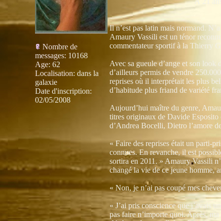
À 21 ans
Il n’est pas latin mais normand. N’a
Amaury Vassili est un ténor reconnu.
commentateur sportif à la Thierry Gi
Nombre de
messages
:
10168
Avec sa gueule d’ange et son look de
Age
:
62
d’ailleurs permis de vendre 250.00
Localisation
:
dans la
reprises où il interprétait les plus 
galaxie
d’habitude plus friand de variété fra
Date d'inscription:
02/05/2008
Aujourd’hui maître du genre, Amaury
titres originaux de Davide Esposito 
d’Andrea Bocelli, Dietro l’amore 
« Faire des reprises était un parti-p
connues. En revanche, il est possibl
sortira en 2011. » Amaury Vassili n’
changé la vie de ce jeune homme, a
« Non, je n’ai pas coupé mes cheve
« J’ai pris conscience que j’avais u
pas faire n’importe quoi. Après, ma 