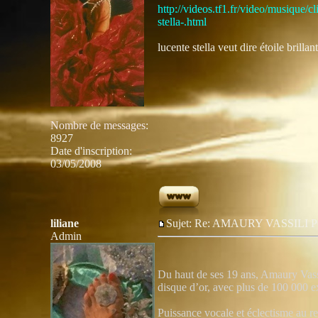
http://videos.tf1.fr/video/musique/
stella-.html
lucente stella veut dire étoile brillant
Nombre de messages
:
8927
Date d'inscription:
03/05/2008
liliane
Sujet: Re: AMAURY VASSIL
Admin
Du haut de ses 19 ans, Amaury Vassi
disque d’or, avec plus de 100 000 
Puissance vocale et éclectisme au r