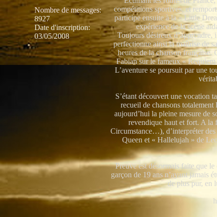
Ecumant les routes de France,
compétitions sportives, et rempor
Nombre de messages
:
participe ensuite à la « Little Dre
8927
expérience de la scène aid
Date d'inscription:
Toujours désireux d’apprendre, il
03/05/2008
perfectionne ainsi la maîtrise de s
heures de la chanson française. 
Fabian sur le fameux « Requiem po
L’aventure se poursuit par une tou
vérit
S’étant découvert une vocation t
recueil de chansons totalement 
aujourd’hui la pleine mesure de so
revendique haut et fort. A l
Circumstance…), d’interpréter des
Queen et « Hallelujah » de Leo
Preuve est désormais faite que le
garçon de 19 ans n’ayant jamais étu
de plus pur, en l
h