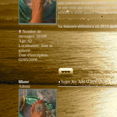
aux concours de chants depuis son p
et une voix qui séduit, contrôlée, sa
affirme n’avoir jamais reçu de form
!
Sa tournée débutera en 2010 mais
Nombre de
messages
:
10168
Age
:
62
Localisation
:
dans la
galaxie
Date d'inscription:
02/05/2008
liliane
Sujet: Re: AMAURY VASSIL
Admin
Amaury V