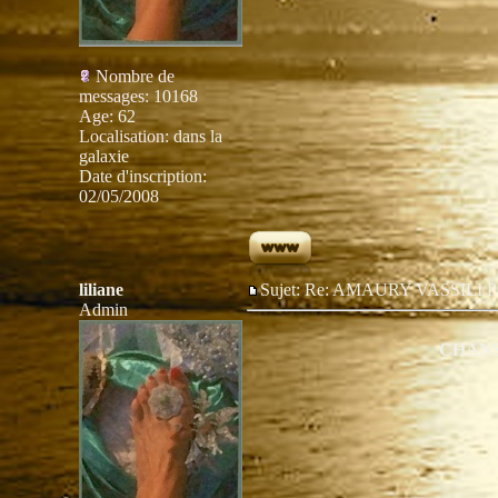
Nombre de
messages
:
10168
Age
:
62
Localisation
:
dans la
galaxie
Date d'inscription:
02/05/2008
liliane
Sujet: Re: AMAURY VASSIL
Admin
CHANS