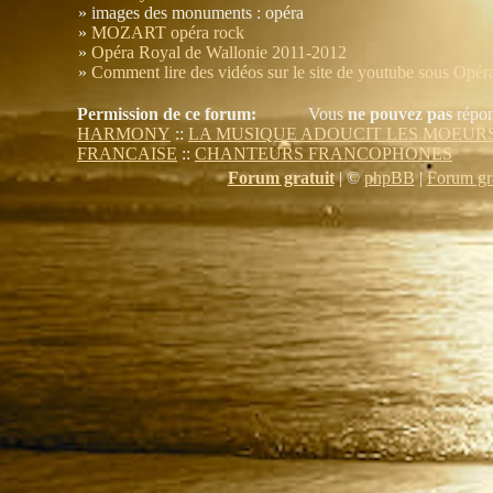
» images des monuments : opéra
»
MOZART opéra rock
»
Opéra Royal de Wallonie 2011-2012
»
Comment lire des vidéos sur le site de youtube sous Opér
Permission de ce forum:
Vous
ne pouvez pas
répon
HARMONY
::
LA MUSIQUE ADOUCIT LES MOEUR
FRANCAISE
::
CHANTEURS FRANCOPHONES
Forum gratuit
|
©
phpBB
|
Forum gra