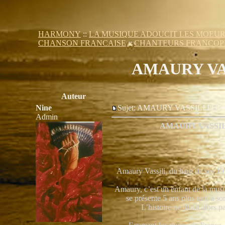
HARMONY
::
LA MUSIQUE ADOUCIT LES MOEU
CHANSON FRANCAISE
::
CHANTEURS FRANCOP
AMAURY VA
Auteur
Nine
Sujet: AMAURY VASSILI P
Admin
AMAURY VASSIL
Amaury Vassili, du haut de ses 19 
Amaury, c’est un enfant de la musiq
se présente 5 ans plus tard à s
L’histoire ne disait alors p