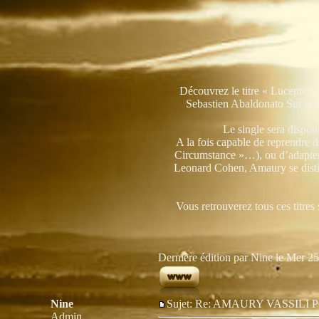
Découvrez le titre « Lucente S
Sebastien Abaldonato Sur la
Le single sera disponi
A la fois capable de reprendre 
Circumstance »…), ou d’adapte
Leonard Cohen, Amaury se distin
Vous retrouverez tous ces titres
Dernière édition par Nine le Mer 25 
Nine
Sujet: Re: AMAURY VASSIL
Admin