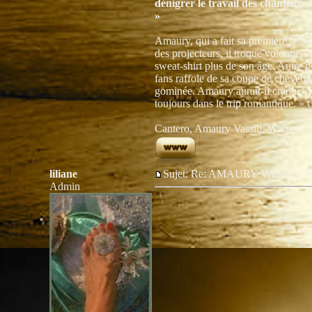
dénigrer le travail des chanteurs,
»
Amaury, qui a fait sa première télé 
des projecteurs, il troque volontier
sweat-shirt plus de son âge. Autre p
fans raffole de sa coupe de cheveux
gominée. Amaury aurait-il craqué ? «
toujours dans le trip romantique. » 
Cantero, Amaury Vassili, Warner, 1
liliane
Sujet: Re: AMAURY VASSIL
Admin