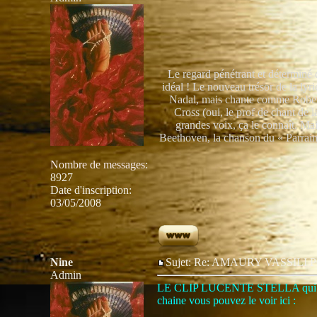
Le regard pénétrant et déterminé
idéal ! Le nouveau trésor de la lyr
Nadal, mais chante comme Robert
Cross (oui, le prof de chant de 
grandes voix, ça le connaît. Ma
Beethoven, la chanson du « Parrai
Nombre de messages
:
8927
Date d'inscription:
03/05/2008
Nine
Sujet: Re: AMAURY VASSIL
Admin
LE CLIP LUCENTE STELLA qui passe 
chaine vous pouvez le voir ici :