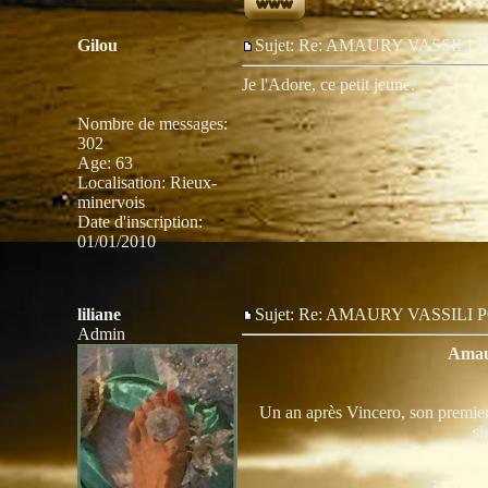
Gilou
Sujet: Re: AMAURY VASSIL
Je l'Adore, ce petit jeune.
Nombre de messages
:
302
Age
:
63
Localisation
:
Rieux-
minervois
Date d'inscription:
01/01/2010
liliane
Sujet: Re: AMAURY VASSIL
Admin
Amaur
Un an après Vincero, son premier 
si