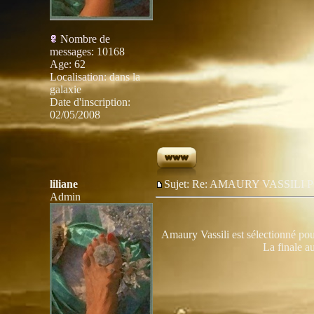
Nombre de
messages
:
10168
Age
:
62
Localisation
:
dans la
galaxie
Date d'inscription:
02/05/2008
liliane
Sujet: Re: AMAURY VASSIL
Admin
Amaury Vassili est sélectionné pou
La finale a