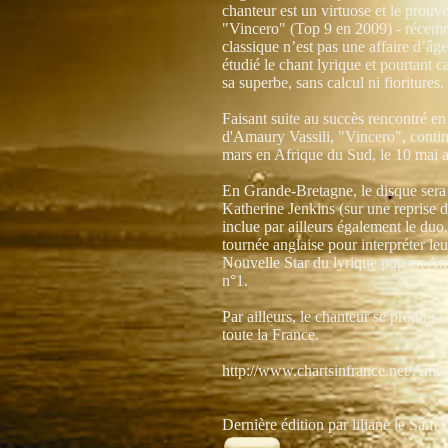
chanteur est un virtuose et le prou
"Vincero" (Top 9 en 2009) - récemme
classique n’est pas une affaire d’â
étudié le chant lyrique et pourtant c
sa superbe, sans calcul ni fioritures.
Faisant suite au succès rencontré e
d'Amaury Vassili, "Vincero", continu
mars en Afrique du Sud, le 10 mai 
En Grande-Bretagne, le disque sera d
Katherine Jenkins (sur une reprise 
inclue par ailleurs également le duo
tournée anglaise pour interpréter leu
Nouvelle Star du lyrique pop en Ang
n°1.
Par ailleurs, le chanteur se produira
toute la France.
http://www.chartsinfrance.net/Ama
Dernière édition par liliane le Sam 2