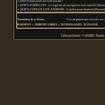
» [INFO] mail2web devient payant !
» [SOFT] ZORRO.GPS : Le logiciel de navigation bon marché [Demo
» [SOFT] COPILOT LIVE ANDROID : Copilot pour Android [Payant]
Permission de ce forum:
Vous
ne pouvez pas
répondre aux s
HARMONY
::
TRIBUNES LIBRES
::
TECHNOLOGIES - ECOLOGIE
Créer un forum
|
phpBB
|
Forum g
©