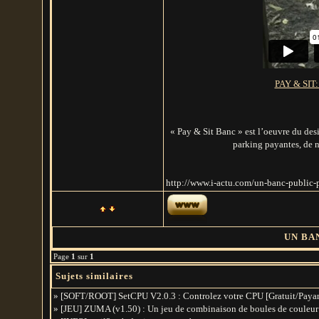
PAY & SIT: 
« Pay & Sit Banc » est l’oeuvre du des
parking payantes, de n
http://www.i-actu.com/un-banc-public-
UN BA
Page
1
sur
1
Sujets similaires
» [SOFT/ROOT] SetCPU V2.0.3 : Controlez votre CPU [Gratuit/Paya
» [JEU] ZUMA (v1.50) : Un jeu de combinaison de boules de couleur