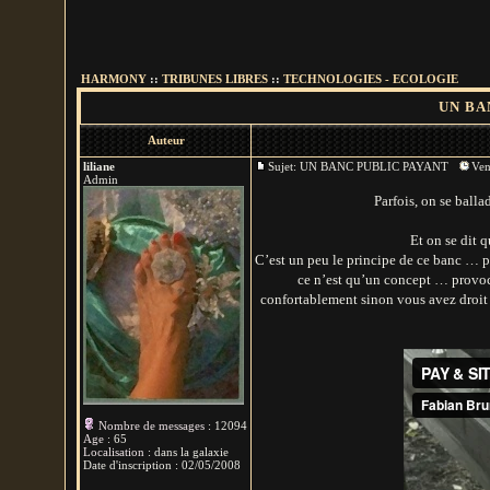
HARMONY
::
TRIBUNES LIBRES
::
TECHNOLOGIES - ECOLOGIE
UN BA
Auteur
liliane
Sujet: UN BANC PUBLIC PAYANT
Ven
Admin
Parfois, on se balla
Et on se dit q
C’est un peu le principe de ce banc … p
ce n’est qu’un concept … provoca
confortablement sinon vous avez droit 
Nombre de messages
:
12094
Age
:
65
Localisation
:
dans la galaxie
Date d'inscription :
02/05/2008