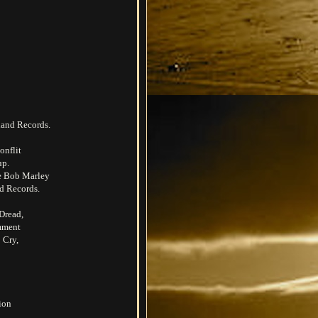
sland Records.
onflit
up.
de Bob Marley
nd Records.
 Dread,
amment
 Cry,
ion