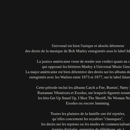
Universal est bien l'unique et absolu détenteur
des droits de la musique de Bob Marley enregistrée sous le label I
La justice américaine vient de rendre son verdict quant au c
qui opposait les héritiers Marley à Universal Music Gro
La major américaine est bien détentrice des droits sur les albums 
enregistrés avec les Wailers entre 1973 et 1977, sur le label Isla
Cette période inclut les albums Catch a Fire, Burnin', Natty
Rastaman Vibrations et Exodus, sur lesquels figurent not
les hits Get Up Stand Up, I Shot The Sheriff, No Woman No
Exodus ou encore Jamming.
Toutes les plaintes de la famille ont été rejetées,
qu’elles concernent les royalties "classiques",
les droits sur les reprises ou les modes de commercialisat
(ventes digitales, sonneries de téléphone, etc.)