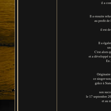
il a co
Il a ensuite re
au profit de
il est d
Il a égal
un
C'est alors q
et a développé un
En 
Originair
ce singer-son
grâce à Sta
son succ
le 17 septembre 20
et au m