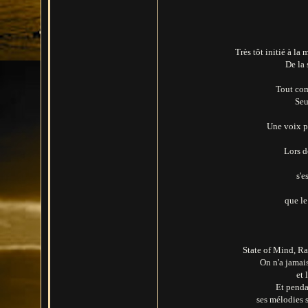
Très tôt initié à l
De la 
Tout com
Seu
Une voix pr
Lors d
s'e
que le
State of Mind, Ra
On n'a jamai
et 
Et penda
ses mélodies 