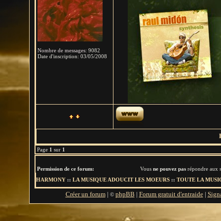
Nombre de messages
:
9082
Date d'inscription:
03/05/2008
Page
1
sur
1
Permission de ce forum:
Vous
ne pouvez pas
répondre aux s
HARMONY
::
LA MUSIQUE ADOUCIT LES MOEURS
::
TOUTE LA MUSIQ
Créer un forum
|
phpBB
|
Forum gratuit d'entraide
|
Sign
©