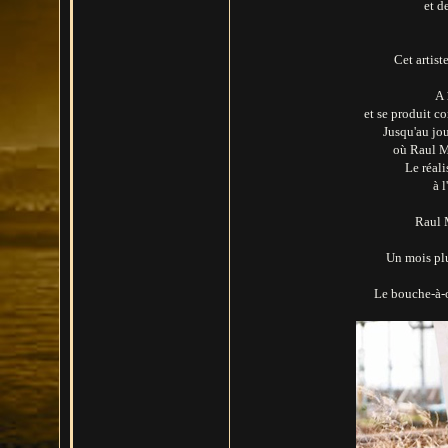
et d
Cet artist
A 
et se produit c
Jusqu'au jo
où Raul Mi
Le réali
à 
Raul 
Un mois plu
Le bouche-à-o