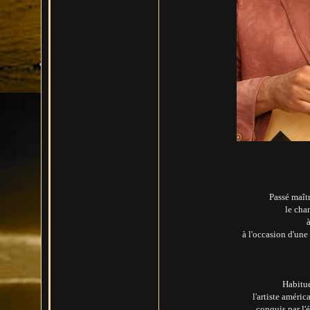
Passé maîtr
le cha
à
à l'occasion d'une
Habitué
l'artiste améri
conquis par l'é