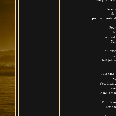
le New-Y
dan
pour le premier d
Pour
le
se produ
Nan
Toulouse 
le
le 8 juin
Raul Midon
"Sy
s'est disti
auss
le R&B et l
Pour l'enr
l'ex-ch