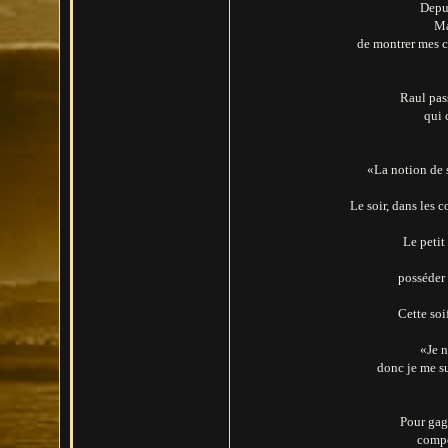
Depui
Ma
de montrer mes c
Raul pas
qui 
«La notion de s
Le soir, dans les 
Le petit
posséder 
Cette soi
«Je n
donc je me su
Pour gagn
compos