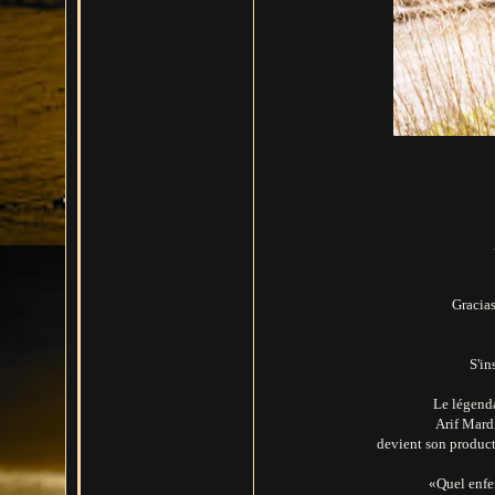
Gracias
S'in
Le légenda
Arif Mard
devient son product
«Quel enfer