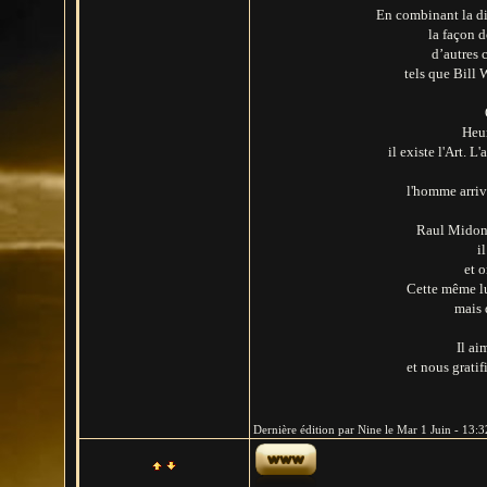
En combinant la di
la façon 
d’autres c
tels que Bill 
Heur
il existe l'Art. 
l'homme arrive
Raul Midon 
i
et 
Cette même lu
mais q
Il ai
et nous gratif
Dernière édition par Nine le Mar 1 Juin - 13:32