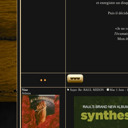
et enregistre un disq
Puis il décid
«Je ne c
J'écumais
Mon éta
Nine
Sujet: Re: RAUL MIDON
Mar 1 Juin - 
Admin