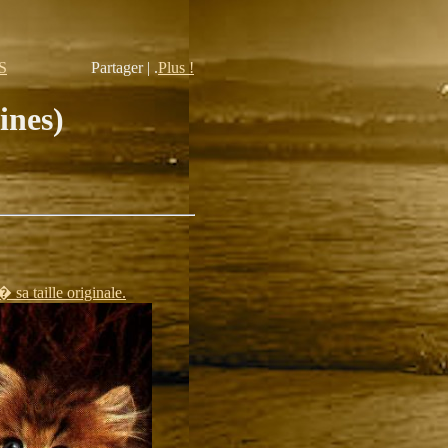
S
Partager | .
Plus !
ines)
� sa taille originale.