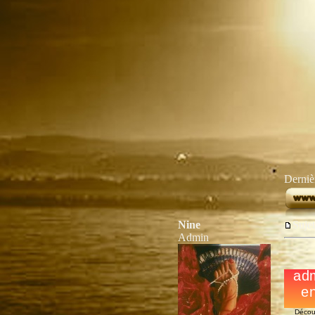
Dernièr
Nine
Suje
Admin
Décou