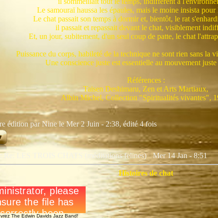
il sommeillait tout le temps, indifférent à l'environn
Le samouraï haussa les épaules, mais le moine insista pour le
Le chat passait son temps à dormir et, bientôt, le rat s'enhard
il passait et repassait devant le chat, visiblement indif
Et, un jour, subitement, d'un seul coup de patte, le chat l'attrapa
Puissance du corps, habileté de la technique ne sont rien sans la vig
Une conscience juste est essentielle au mouvement juste
Références :
Taisen Deshimaru, Zen et Arts Martiaux,
Albin Michel, Collection "Spiritualités vivantes", 
e édition par Nine le Mer 2 Juin - 2:38, édité 4 fois
t: Re: LES TROIS CHATS (méditations felines)
Mer 14 Jan - 8:51
Histoires de chat
vrez The Edwin Davids Jazz Band!