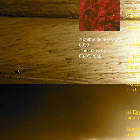
Inspira
l'homm
Le cha
mystér
Nombre de messages
:
Le cha
8920
Date d'inscription:
Le prem
03/05/2008
découv
depuis
françai
Vénéré
Le chat
les Egy
mort. 
Souvent
souffe