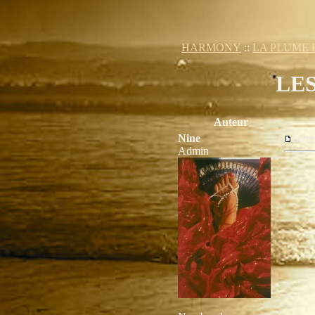
HARMONY
::
LA PLUME 
LES 
Auteur
Nine
Suje
Admin