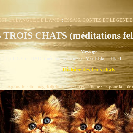
EST LA LANGUE DE L'AME
::
ESSAIS, CONTES ET LEGENDE
TROIS CHATS (méditations fel
Message
t: LES TROIS CHATS (méditations felines)
Mar 13 Jan - 18:54
Histoire des trois chats
Agrandir cette image
R�duire cette image
Cliquez ici pour la voir 