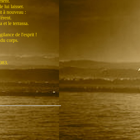
ement.
 lui laisser.
it à nouveau :
férent.
 et le terrassa.
ilance de l'esprit !
 du corps.
1983.