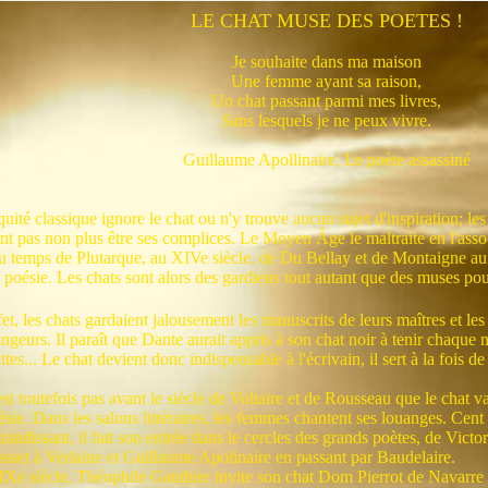
LE CHAT MUSE DES POETES !
Je souhaite dans ma maison
Une femme ayant sa raison,
Un chat passant parmi mes livres,
Sans lesquels je ne peux vivre.
Guillaume Apollinaire, Le poète assassiné
uité classique ignore le chat ou n'y trouve aucun sujet d'inspiration; l
nt pas non plus être ses complices. Le Moyen Âge le maltraite en l'asso
au temps de Plutarque, au XIVe siècle, de Du Bellay et de Montaigne au 
 poésie. Les chats sont alors des gardiens tout autant que des muses pour
et, les chats gardaient jalousement les manuscrits de leurs maîtres et les
ngeurs. Il paraît que Dante aurait appris à son chat noir à tenir chaque
ttes... Le chat devient donc indispensable à l'écrivain, il sert à la fois 
st toutefois pas avant le siècle de Voltaire et de Rousseau que le chat v
ésie. Dans les salons littéraires, les femmes chantent ses louanges. Cent
randissant, il fait son entrée dans le cercles des grands poètes, de Vict
sset à Verlaine et Guillaume Apolinaire en passant par Baudelaire.
Xe siècle, Théophile Gauthier invite son chat Dom Pierrot de Navarre à p