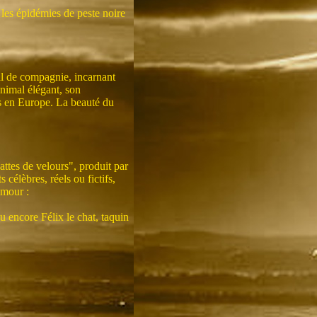
 les épidémies de peste noire
mal de compagnie, incarnant
nimal élégant, son
ns en Europe. La beauté du
ttes de velours", produit par
élèbres, réels ou fictifs,
umour :
u encore Félix le chat, taquin