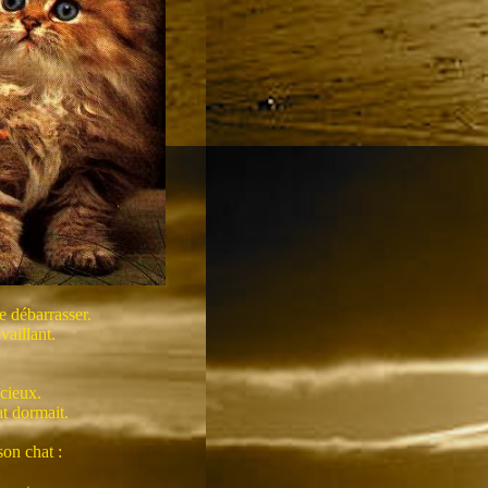
e débarrasser.
vaillant.
ucieux.
at dormait.
on chat :