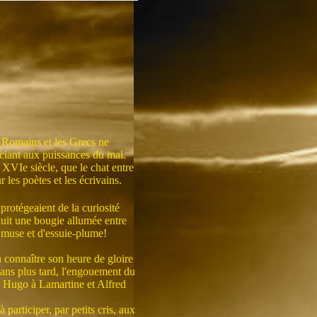
es Romains et les Grecs ne
ciant aux puissances du mal.
XVIe siècle, que le chat entre
 les poètes et les écrivains.
 protégeaient de la curiosité
 nuit une bougie allumée entre
de muse et d'essuie-plume!
a connaître son heure de gloire
 ans plus tard, l'engouement du
or Hugo à Lamartine et Alfred
articiper, par petits cris, aux