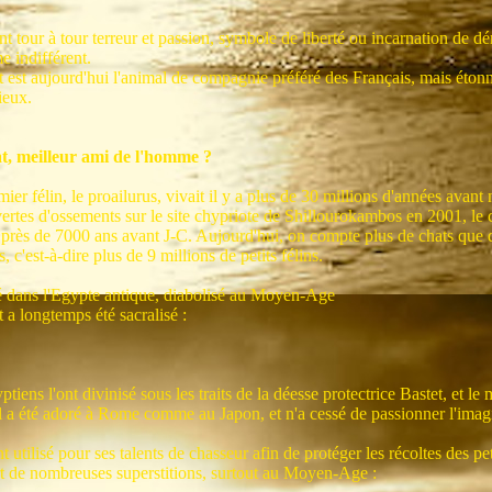
nt tour à tour terreur et passion, symbole de liberté ou incarnation de dé
e indifférent.
t est aujourd'hui l'animal de compagnie préféré des Français, mais étonn
ieux.
t, meilleur ami de l'homme ?
ier félin, le proailurus, vivait il y a plus de 30 millions d'années avant
ertes d'ossements sur le site chypriote de Shillourokambos en 2001, le 
 près de 7000 ans avant J-C. Aujourd'hui, on compte plus de chats que d
s, c'est-à-dire plus de 9 millions de petits félins.
 dans l'Egypte antique, diabolisé au Moyen-Age
 a longtemps été sacralisé :
ptiens l'ont divinisé sous les traits de la déesse protectrice Bastet, et le
Il a été adoré à Rome comme au Japon, et n'a cessé de passionner l'imag
 utilisé pour ses talents de chasseur afin de protéger les récoltes des pe
rt de nombreuses superstitions, surtout au Moyen-Age :