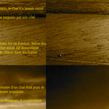
mon, le chat n'a jamais laissé
e toujours par son côté
 notre ère en Eurasie. Selon des
chat aurait été domestiqué
e chiens dans les foyers
 meurtre d'un chat était puni de
inaire populaire.
tits rongeurs, il a cependant