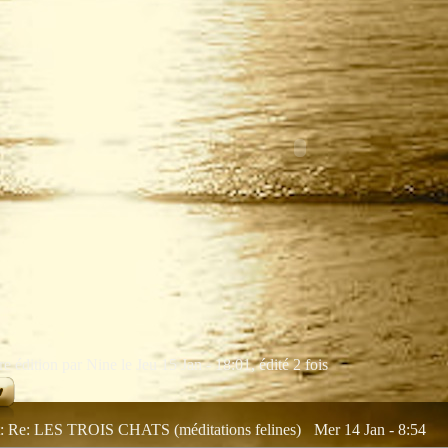
e édition par Nine le Jeu 15 Jan - 18:01, édité 2 fois
t: Re: LES TROIS CHATS (méditations felines)
Mer 14 Jan - 8:54