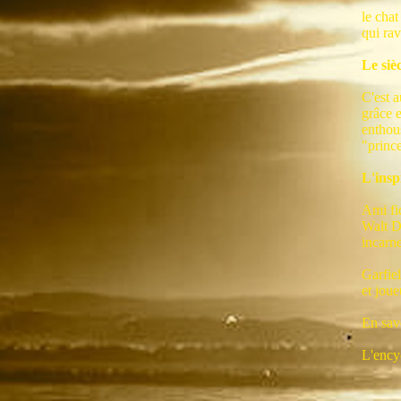
le chat
qui ra
Le siè
C'est a
grâce 
enthous
"prince
L'insp
Ami fi
Walt D
incarne
Garfiel
et joue
En savo
L'ency