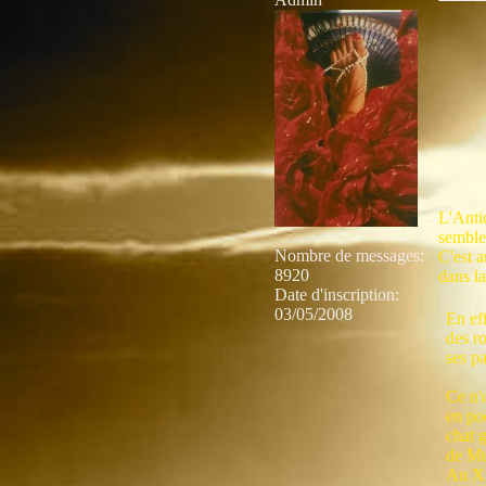
L'Antiq
semble
Nombre de messages
:
C'est 
8920
dans la
Date d'inscription:
03/05/2008
En eff
des ro
ses pa
Ce n'e
en po
chat g
de Mu
Au XI