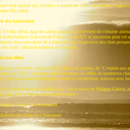
 noir était associé aux sorcières et persécuté. Son extermination aggrava
vagea l'Occident.
cle des Aristochats
u XVIIIe siècle, dans les salons anglais, qu'il devient un véritable ani
et indépendance. A la cour de France, Louis XV se passionna pour cet a
iasme étant sans doute lié à l'introduction progressive des chats persa
 des chats" attirait la noblesse de Versailles.
iration féline
dèle des écrivains, comme Colette, héros de cinéma, de "L'espion aux pa
isney en 1965, à la femme-chat Catwoman, en 2004, de nombreux chats c
nt cette personnalité intelligente, froide et mystérieuse, souvent avec h
d, le chat teigneux de Jim Davis, le Chat penseur de Philippe Geluck, o
ur, qui a fêté ses 90 ans de bande dessinée !
ir plus : http://www.artezia.net
clopédie des chats de L'Internaute