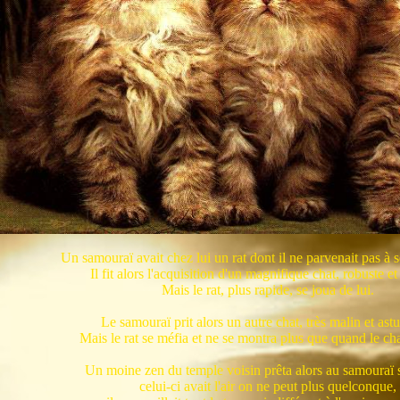
Un samouraï avait chez lui un rat dont il ne parvenait pas à s
Il fit alors l'acquisition d'un magnifique chat, robuste et 
Mais le rat, plus rapide, se joua de lui.
Le samouraï prit alors un autre chat, très malin et ast
Mais le rat se méfia et ne se montra plus que quand le ch
Un moine zen du temple voisin prêta alors au samouraï s
celui-ci avait l'air on ne peut plus quelconque,