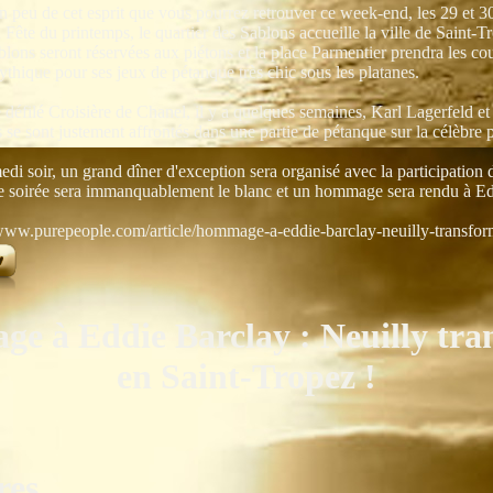
n peu de cet esprit que vous pourrez retrouver ce week-end, les 29 et 30
 Fête du printemps, le quartier des Sablons accueille la ville de Saint-T
lons seront réservées aux piétons et la place Parmentier prendra les cou
thique pour ses jeux de pétanque très chic sous les platanes.
 défilé Croisière de Chanel, il y a quelques semaines, Karl Lagerfeld et
 se sont justement affrontés dans une partie de pétanque sur la célèbre 
di soir, un grand dîner d'exception sera organisé avec la participation 
te soirée sera immanquablement le blanc et un hommage sera rendu à Ed
/www.purepeople.com/article/hommage-a-eddie-barclay-neuilly-transfor
e à Eddie Barclay : Neuilly tra
en Saint-Tropez !
res