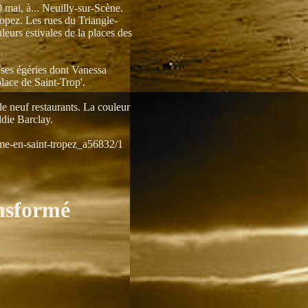
 mai, à... Neuilly-sur-Scène.
ropez. Les rues du Triangle-
leurs estivales de la places des
 ses égéries dont Vanessa
place de Saint-Trop'.
de neuf restaurants. La couleur
die Barclay.
me-en-saint-tropez_a56832/1
nsformé