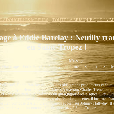
E ADOUCIT LES MOEURS
::
TOUTE LA MUSIQUE QUE J'AIME.
 à Eddie Barclay : Neuilly tr
en Saint-Tropez !
Message
t: Hommage à Eddie Barclay : Neuilly transformé en Saint-Tropez !
J
 en 2005, Eddie Barclay était l'un des plus grands producteurs et édite
et accompagné Henri Salvador, Charles Aznavour, Charles Trenet ou e
et Eddy Mitchell. Il est même celui qui a importé les disques 33 et 45 
s années 80, il prend sa retraite, mais, fêtard et jet-setter, il incarne dé
on clan composé d'Alain Delon, Carlos et bien sûr Johnny Hallyday. Il c
es, rendez-vous incontournable du showbizz à Saint-Tropez.