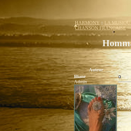
HARMONY
::
LA MUSIQU
CHANSON FRANCAISE
Hommage
Auteur
liliane
Suje
Admin
Décédé
lancé 
Aufray 
Dans le
avec s
Blanch