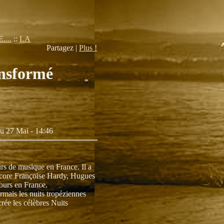
...
::
LA
Partagez |
Plus !
ansformé
eu 27 Mai - 14:46
urs de musique en France. Il a
ncore Françoise Hardy, Hugues
tours en France.
sormais les nuits tropéziennes
rée les célèbres Nuits