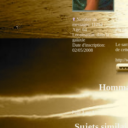
C'est u
Pour la
des-Sab
Lys, my
Nombre de
messages
:
11294
Pour le
Age
:
64
Paradis
Localisation
:
dans la
galaxie
Le same
Date d'inscription:
de cet
02/05/2008
http:/
Hommag
Page
1
sur
1
Sujets similai