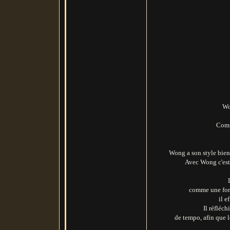
Wo
Comm
Wong a son style bien à
Avec Wong c'est 
comme une form
il e
Il réfléch
de tempo, afin que l