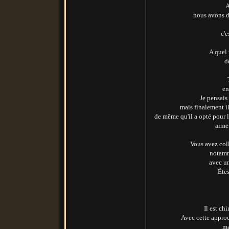
A
nous avons de
c'e
A quel 
d
en
Je pensais
mais finalement i
de même qu'il a opté pour l
aime
Vous avez col
notam
avec un
Êtes
Il est ch
Avec cette approch
ma