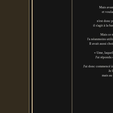
Mais avan
et voula
n'est donc
il s'agit à la 
Mais ce n
l'a néanmoins ut
Il avait aussi ch
« Ume, laquell
J'ai répondu
J'ai donc commencé 
Je 
mais au 