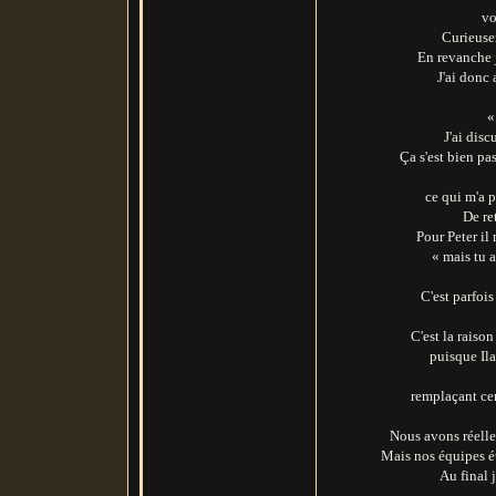
vo
Curieuse
En revanche 
J'ai donc
«
J'ai dis
Ça s'est bien pa
ce qui m'a p
De re
Pour Peter il
« mais tu a
C'est parfoi
C'est la raison
puisque Ila
remplaçant cer
Nous avons réelle
Mais nos équipes ét
Au final 