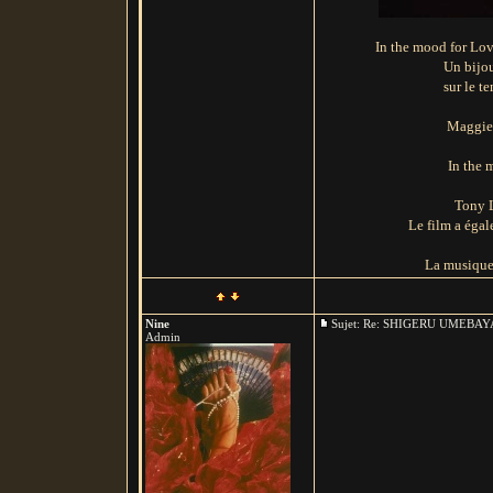
In the mood for Lov
Un bijou
sur le t
Maggie 
In the 
Tony L
Le film a éga
La musique q
Nine
Sujet: Re: SHIGERU UMEB
Admin