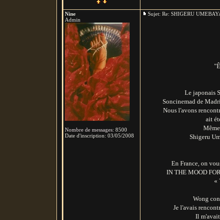
Nine
Sujet: Re: SHIGERU UMEB
Admin
"Ê
Le japonais S
Soncinemad de Madrid,
Nous l'avons renco
ait é
Même s
Nombre de messages
:
8500
Date d'inscription:
03/05/2008
Shigeru Ume
En France, on vou
IN THE MOOD FOR LO
« 
Wong con
Je l'avais rencon
Il m'avai