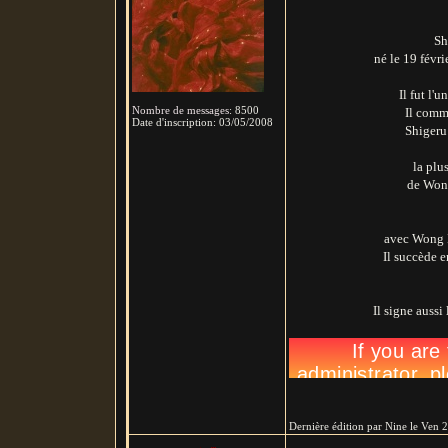
Sh
né le 19 févr
Il fut l'
Nombre de messages
:
8500
Il comm
Date d'inscription:
03/05/2008
Shigeru
la plu
de Wong
avec Wong K
Il succède 
Il signe auss
Yumejis theme In the m
Cannes - Sh
Dernière édition par Nine le Ven 2