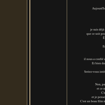
Aujourd'hu
je suis déj
que ce soit 
Ê
E
il nous a confié 
Et bien dan
Seriez-vous inté
Non, pa
et ce 
C'
et je pens
C'est un beau film 