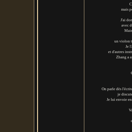
C
mais po
J'ai do
avec d
Mais
un violon t
Je l
et d'autres ins
Zhang a a
On parle dès l'écrit
je discut
Je lui envoie en
Vo