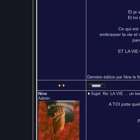
Et je 
Et toi
Ce qui est
embrasser la vie et 
par
ET LA VIE 
Dernière édition par Nine le M
Nine
Sujet: Re: LA VIE ... un
Admin
A TOI juste quel
P