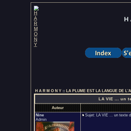
H 
H A R M O N Y
::
LA PLUME EST LA LANGUE DE L'
LA VIE ... un
Auteur
Nine
Sujet: LA VIE ... un te
Admin