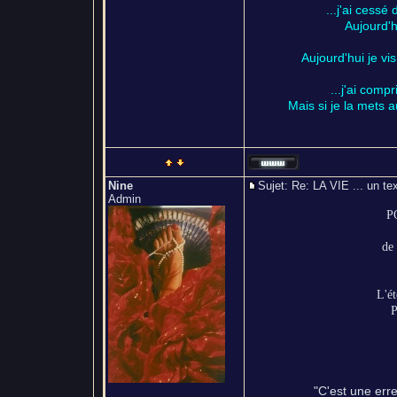
...j'ai cessé
Aujourd'h
Aujourd'hui je vis
...j'ai com
Mais si je la mets a
Nine
Sujet: Re: LA VIE ... un
Admin
P
de 
L'ét
P
"C'est une erre