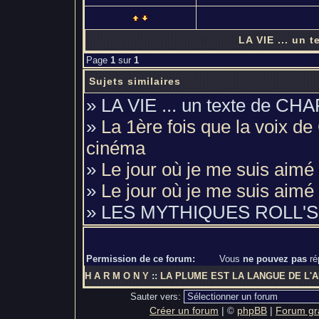
LA VIE ... un
Page
1
sur
1
Sujets similaires
» LA VIE ... un texte de C
»
La 1ère fois que la voix de
cinéma
»
Le jour où je me suis aimé 
»
Le jour où je me suis aimé
» LES MYTHIQUES ROLL'S RO
Permission de ce forum:
Vous
ne pouvez pas
ré
H A R M O N Y
::
LA PLUME EST LA LANGUE DE L'
Sauter vers:
Créer un forum
|
phpBB
|
Forum gra
©