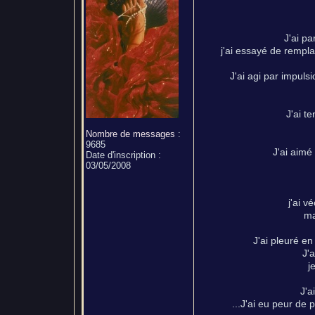
J'ai p
j'ai essayé de rempl
J'ai agi par impuls
J'ai t
Nombre de messages
:
9685
J'ai aimé 
Date d'inscription :
03/05/2008
j'ai v
ma
J'ai pleuré e
J'
j
J'a
...J'ai eu peur de p