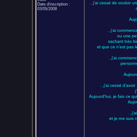
...j'ai cessé de vouloir 
Date d'inscription :
03/05/2008
Aujo
...j'ai commencé
ou une per
sachant très b
et que ce n'est pas l
...j'ai commenc
personne
Aujourd
...j'ai cessé d'avoi
j
Aujourd'hui, je fais ce q
Aujou
...j
et je me suis 