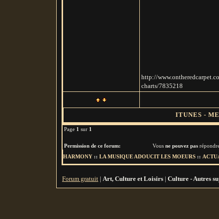
http://www.ontheredcarpet.c
charts/7835218
ITUNES - M
Page
1
sur
1
Permission de ce forum:
Vous
ne pouvez pas
répondre
HARMONY
::
LA MUSIQUE ADOUCIT LES MOEURS
::
ACTU
Forum gratuit
|
Art, Culture et Loisirs
|
Culture - Autres su