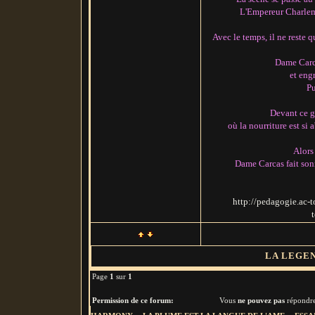
L'Empereur Charlema
Avec le temps, il ne reste 
Dame Carca
et engr
Pu
Devant ce g
où la nourriture est si 
Alors
Dame Carcas fait sonn
http://pedagogie.ac-
LA LEGE
Page
1
sur
1
Permission de ce forum:
Vous
ne pouvez pas
répondre