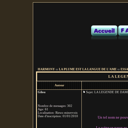
HARMONY
::
LA PLUME EST LA LANGUE DE L'AME
::
ESSA
LA LEGE
Auteur
Gilou
Sujet: LA LEGENDE DE D
Nombre de messages
:
302
Age
:
61
Localisation
:
Rieux-minervois
Date d'inscription:
01/01/2010
Un tel nom ne pouva
La scène se passe au 