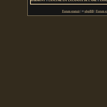
HARMONY
::
LA PLUME EST LA LANGUE DE L'AME
::
ESSA
Forum gratuit
|
phpBB
|
Forum gr
©