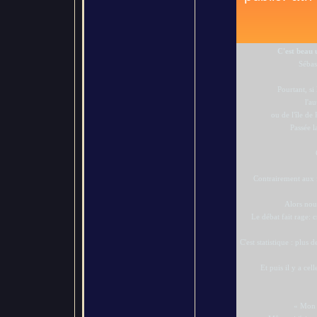
C'est beau 
Sébas
Pourtant, si
l'au
ou de l'île de
Passée 
Contrairement aux 
Alors nous
Le débat fait rage: c
C'est statistique : plu
Et puis il y a cel
« Mon c