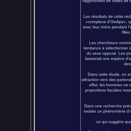
rapprochent de celles de l
Les résultats de cette re
«complexe d'Oedipe», qu
avec leur mère pendant l'e
fille
Les chercheurs nommen
tendance à sélectionner 
du sexe opposé. Les ps
laisserait une espèce d'e
des
Dans cette étude, on so
attraction vers des partena
effet, les hommes ne m
proportions faciales res
Dans une recherche préc
exister un phénomène d'«em
ce qui suggère que