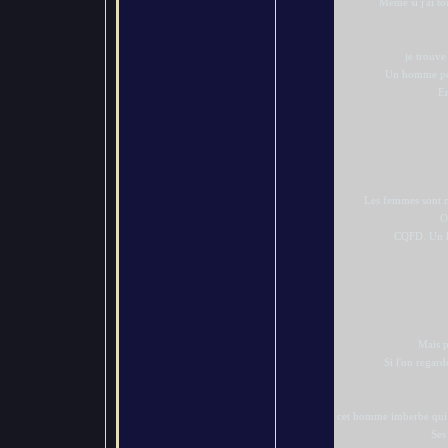
Même si j'ai to
je trouve
Un homme poil
En
Les femmes sont na
O
CQFD. Un h
Mais p
Si l'on regar
cet homme imberbe qui se
Ses