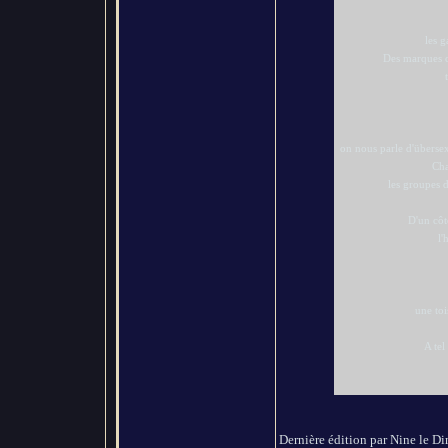
les g
Des marques c
on nous parle d'übersex
Cha
les groupes
D'un côt
l'
une to
A tel
Dernière édition par Nine le Dim