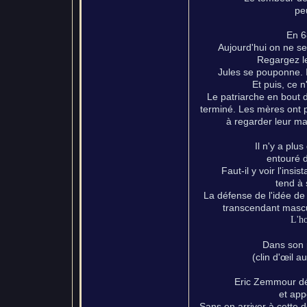
pe
En 6
Aujourd'hui on ne se
Regargez l
Jules se pouponne. Il
Et puis, ce n
Le patriarche en bout de
terminé. Les mères ont p
à regarder leur ma
Il n'y a plu
entouré d
Faut-il y voir l'ins
tend à 
La défense de l'idée de g
transcendant mascul
L'h
Dans son p
(clin d'œil 
Eric Zemmour dé
et app
Sans en arriver à cette dé