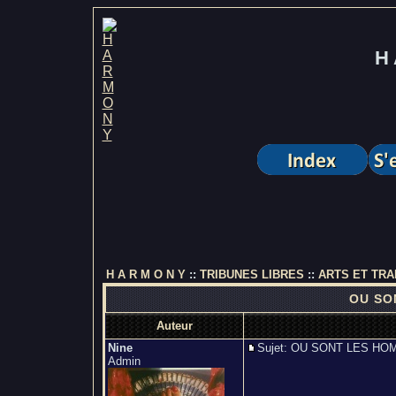
H 
H A R M O N Y
::
TRIBUNES LIBRES
::
ARTS ET TRA
OU SO
Auteur
Nine
Sujet: OU SONT LES H
Admin