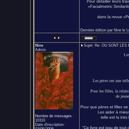
Pour détailler leurs tra
«Facialmetric Similar
dans la revue «Pr
Dernière édition par Nine le L
Nine
Sujet: Re: OU SONT L
Admin
Les
Les pères ont une influ
Pour les filles, la relat
de jeune
Pour que pères et filles se
Les aider à mieux
Nombre de messages
:
telle est la trè
10310
Date d'inscription :
"Ce livre est issu de tout
03/05/2008