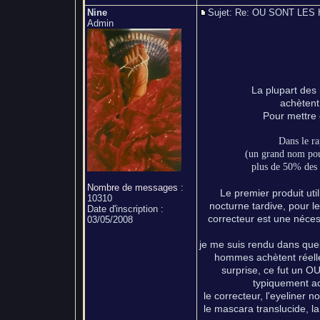
Nine
Sujet: Re: OU SONT L
Admin
La plupart des
achètent 
Pour mettre c
Dans le ra
(un grand nom pour
plus de 50% des 
Nombre de messages
:
Le premier produit util
10310
nocturne tardive, pour le 
Date d'inscription :
correcteur est une néces
03/05/2008
je me suis rendu dans quel
hommes achètent réell
surprise, ce fut un OU
typiquement ac
le correcteur, l'eyeliner n
le mascara translucide, l