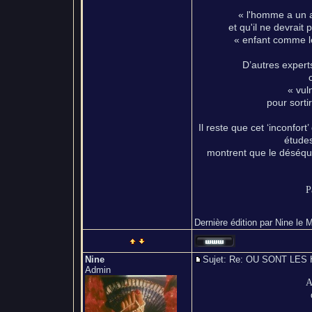
« l'homme a un a
et qu'il ne devrait
« enfant comme le
D’autres expert
« vul
pour sorti
Il reste que cet ‘inconfor
étude
montrent que le déséqui
P
Dernière édition par Nine le M
Nine
Sujet: Re: OU SONT L
Admin
A