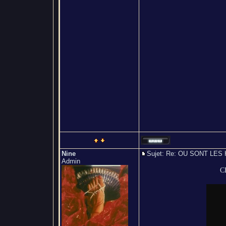
Nine
Sujet: Re: OU SONT L
Admin
C