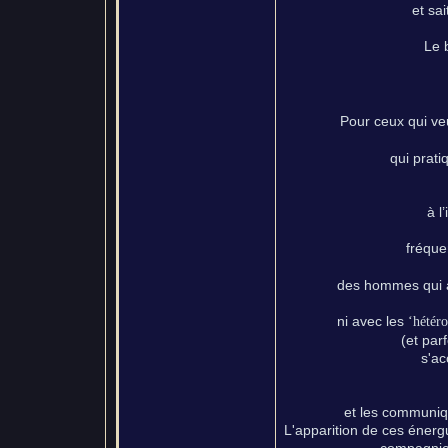
et sai
Le 
Pour ceux qui veu
qui prati
à l
fréque
des hommes qui a
ni avec les
‘hétéro
(et par
s'ac
et les communiq
L'apparition de ces énerg