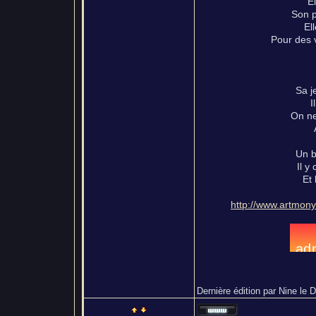
E
Son p
El
Pour des v
Sa j
I
On ne
Un b
Il y
Et
http://www.artmony
Dernière édition par Nine le D