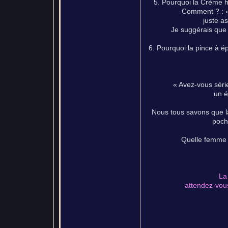
5. Pourquoi la Crème hy
Comment ? : « 
juste a
Je suggérais que v
6. Pourquoi la pince à ép
« Avez-vous série
un é
Nous tous savons que l
poch
Quelle femme v
La
attendez-vous