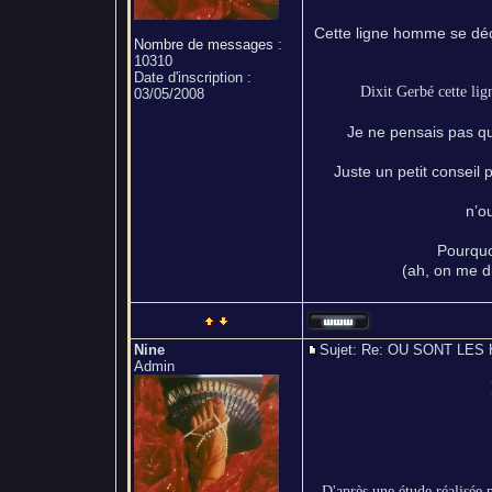
Cette ligne homme se décli
Nombre de messages
:
10310
Date d'inscription :
Dixit Gerbé cette lig
03/05/2008
Je ne pensais pas qu
Juste un petit conseil 
n’o
Pourquo
(ah, on me d
Nine
Sujet: Re: OU SONT L
Admin
D'après une étude réalisée p