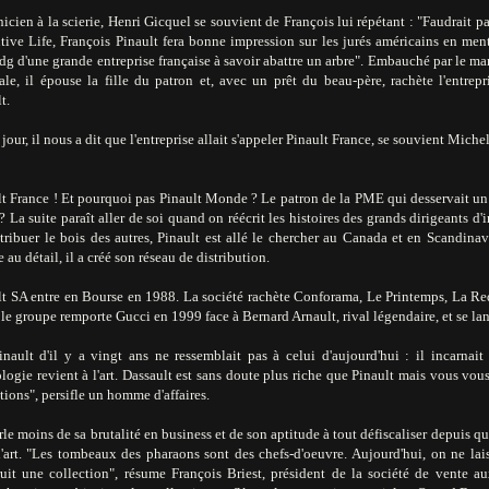
cien à la scierie, Henri Gicquel se souvient de François lui répétant : "Faudrait 
tive Life, François Pinault fera bonne impression sur les jurés américains en men
dg d'une grande entreprise française à savoir abattre un arbre". Embauché par le mar
ale, il épouse la fille du patron et, avec un prêt du beau-père, rachète l'entrep
t.
jour, il nous a dit que l'entreprise allait s'appeler Pinault France, se souvient Miche
lt France ! Et pourquoi pas Pinault Monde ? Le patron de la PME qui desservait un
? La suite paraît aller de soi quand on réécrit les histoires des grands dirigeants d'
tribuer le bois des autres, Pinault est allé le chercher au Canada et en Scandinavi
 au détail, il a créé son réseau de distribution.
lt SA entre en Bourse en 1988. La société rachète Conforama, Le Printemps, La 
le groupe remporte Gucci en 1999 face à Bernard Arnault, rival légendaire, et se lan
inault d'il y a vingt ans ne ressemblait pas à celui d'aujourd'hui : il incarnait
ogie revient à l'art. Dassault est sans doute plus riche que Pinault mais vous vous
tions", persifle un homme d'affaires.
le moins de sa brutalité en business et de son aptitude à tout défiscaliser depuis q
l'art. "Les tombeaux des pharaons sont des chefs-d'oeuvre. Aujourd'hui, on ne lai
uit une collection", résume François Briest, président de la société de vente aux