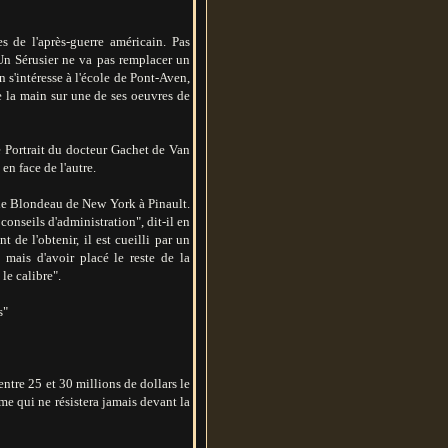
 de l'après-guerre américain. Pas
"Un Sérusier ne va pas remplacer un
s'intéresse à l'école de Pont-Aven,
re la main sur une de ses oeuvres de
 Portrait du docteur Gachet de Van
n face de l'autre.
nde Blondeau de New York à Pinault.
nseils d'administration", dit-il en
de l'obtenir, il est cueilli par un
 mais d'avoir placé le reste de la
le calibre".
s"
ntre 25 et 30 millions de dollars le
me qui ne résistera jamais devant la