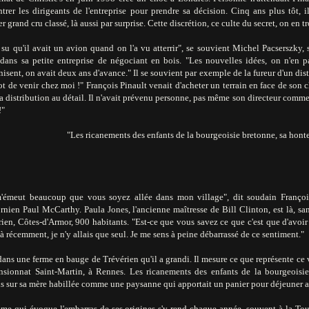
trer les dirigeants de l'entreprise pour prendre sa décision. Cinq ans plus tôt, i
r grand cru classé, là aussi par surprise. Cette discrétion, ce culte du secret, on en t
su qu'il avait un avion quand on l'a vu atterrir", se souvient Michel Pacserszky, 
dans sa petite entreprise de négociant en bois. "Les nouvelles idées, on n'en pa
nisent, on avait deux ans d'avance." Il se souvient par exemple de la fureur d'un dis
ot de venir chez moi !" François Pinault venait d'acheter un terrain en face de son c
a distribution au détail. Il n'avait prévenu personne, pas même son directeur commerc
!"
"Les ricanements des enfants de la bourgeoisie bretonne, sa hont
'émeut beaucoup que vous soyez allée dans mon village", dit soudain François
rnien Paul McCarthy. Paula Jones, l'ancienne maîtresse de Bill Clinton, est là, san
ien, Côtes-d'Armor, 900 habitants. "Est-ce que vous savez ce que c'est que d'avoir 
à récemment, je n'y allais que seul. Je me sens à peine débarrassé de ce sentiment."
dans une ferme en bauge de Trévérien qu'il a grandi. Il mesure ce que représente ce 
nsionnat Saint-Martin, à Rennes. Les ricanements des enfants de la bourgeoisie
s sur sa mère habillée comme une paysanne qui apportait un panier pour déjeuner av
e qui évoque l'embarras de ses origines s'y rend chaque année, souvent à la Touss