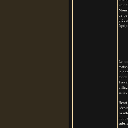
voir S
Monsie
de pe
prévus
équipé
Le nou
maison
le don
fondat
Trévé
villa
arrive
Henri 
l'écol
l'a at
nuque 
subsis