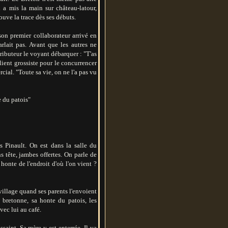
l a mis la main sur château-latour,
rouve la trace dès ses débuts.
son premier collaborateur arrivé en
rlait pas. Avant que les autres ne
tributeur le voyant débarquer : "T'as
lient grossiste pour le concurrencer
ial. "Toute sa vie, on ne l'a pas vu
e du patois"
 Pinault. On est dans la salle du
s tête, jambes offertes. On parle de
honte de l'endroit d'où l'on vient ?
village quand ses parents l'envoient
 bretonne, sa honte du patois, les
ec lui au café.
aint. Sa mère y est enterrée. Il va