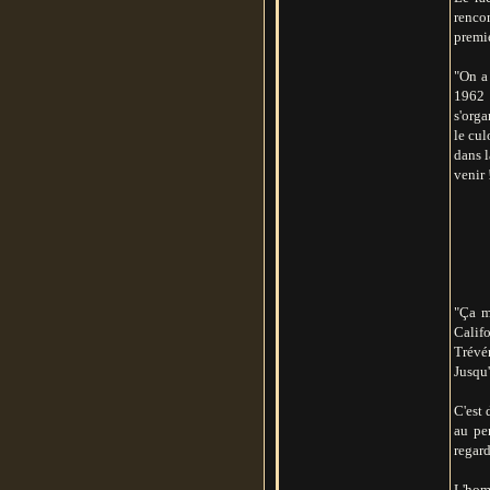
rencon
premie
"On a 
1962 
s'orga
le cul
dans l
venir 
"Ça m
Califo
Trévér
Jusqu'
C'est 
au pe
regard
L'homm