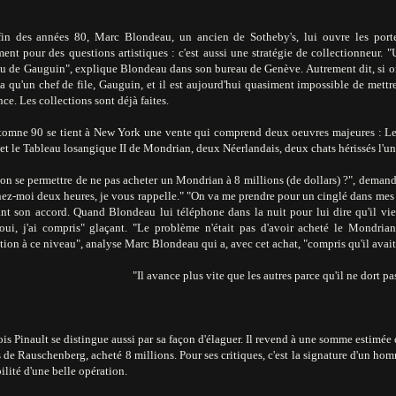
fin des années 80, Marc Blondeau, un ancien de Sotheby's, lui ouvre les portes
ent pour des questions artistiques : c'est aussi une stratégie de collectionneur. 
u de Gauguin", explique Blondeau dans son bureau de Genève. Autrement dit, si on 
'a qu'un chef de file, Gauguin, et il est aujourd'hui quasiment impossible de mett
nce. Les collections sont déjà faites.
utomne 90 se tient à New York une vente qui comprend deux oeuvres majeures : Le
t le Tableau losangique II de Mondrian, deux Néerlandais, deux chats hérissés l'un e
-on se permettre de ne pas acheter un Mondrian à 8 millions (de dollars) ?", dema
z-moi deux heures, je vous rappelle." "On va me prendre pour un cinglé dans mes co
t son accord. Quand Blondeau lui téléphone dans la nuit pour lui dire qu'il vient 
 oui, j'ai compris" glaçant. "Le problème n'était pas d'avoir acheté le Mondrian
tion à ce niveau", analyse Marc Blondeau qui a, avec cet achat, "compris qu'il avait 
"Il avance plus vite que les autres parce qu'il ne dort pa
is Pinault se distingue aussi par sa façon d'élaguer. Il revend à une somme estimée e
de Rauschenberg, acheté 8 millions. Pour ses critiques, c'est la signature d'un hom
ilité d'une belle opération.