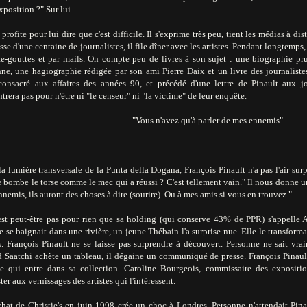
exposition ?" Sur lui.
profite pour lui dire que c'est difficile. Il s'exprime très peu, tient les médias à 
sse d'une centaine de journalistes, il file dîner avec les artistes. Pendant longtemps
e-gouttes et par mails. On compte peu de livres à son sujet : une biographie p
nne, une hagiographie rédigée par son ami Pierre Daix et un livre des journalist
consacré aux affaires des années 90, et précédé d'une lettre de Pinault aux jo
trera pas pour n'être ni "le censeur" ni "la victime" de leur enquête.
"Vous n'avez qu'à parler de mes ennemis"
a lumière transversale de la Punta della Dogana, François Pinault n'a pas l'air sur
 bombe le torse comme le mec qui a réussi ? C'est tellement vain." Il nous donne un
nemis, ils auront des choses à dire (sourire). Ou à mes amis si vous en trouvez."
est peut-être pas pour rien que sa holding (qui conserve 43% de PPR) s'appelle A
 se baignait dans une rivière, un jeune Thébain l'a surprise nue. Elle le transforma 
s. François Pinault ne se laisse pas surprendre à découvert. Personne ne sait vra
 Saatchi achète un tableau, il dégaine un communiqué de presse. François Pinault,
iste qui entre dans sa collection. Caroline Bourgeois, commissaire des expositi
ster aux vernissages des artistes qui l'intéressent.
chat de Christie's en juin 1998 crée un choc à Londres. Personne n'attendait Pina