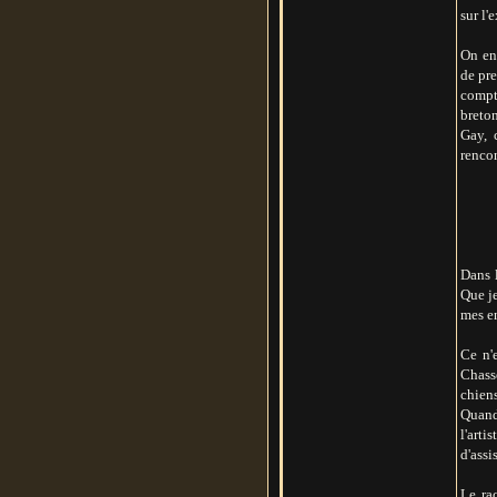
sur l'
On en 
de pre
compt
breto
Gay, 
rencon
Dans l
Que je
mes en
Ce n'
Chasse
chien
Quand
l'art
d'assi
Le ra