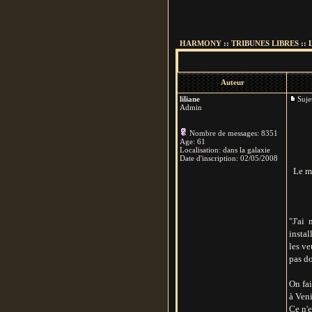
HARMONY
::
TRIBUNES LIBRES
::
Auteur
liliane
Suj
Admin
Nombre de messages
:
8351
Age
:
61
Localisation
:
dans la galaxie
Date d'inscription:
02/05/2008
Le m
"J'ai
instal
les ve
pas d
On fai
à Veni
Ce n'e