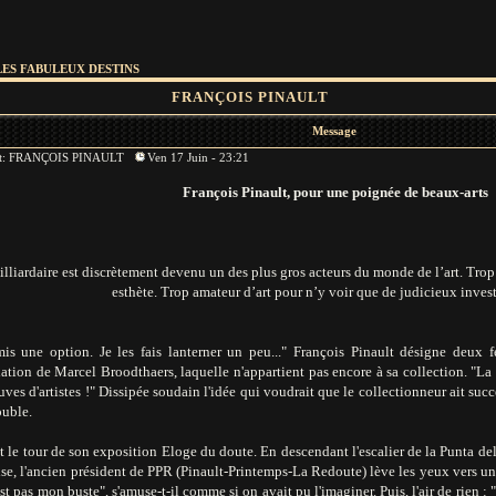
LES FABULEUX DESTINS
FRANÇOIS PINAULT
Message
et: FRANÇOIS PINAULT
Ven 17 Juin - 23:21
François Pinault, pour une poignée de beaux-arts
illiardaire est discrètement devenu un des plus gros acteurs du monde de l’art. Tro
esthète. Trop amateur d’art pour n’y voir que de judicieux inves
 mis une option. Je les fais lanterner un peu..." François Pinault désigne deu
lation de Marcel Broodthaers, laquelle n'appartient pas encore à sa collection. "La v
uves d'artistes !" Dissipée soudain l'idée qui voudrait que le collectionneur ait s
ouble.
t le tour de son exposition Eloge du doute. En descendant l'escalier de la Punta d
se, l'ancien président de PPR (Pinault-Printemps-La Redoute) lève les yeux vers une
st pas mon buste", s'amuse-t-il comme si on avait pu l'imaginer. Puis, l'air de rien :