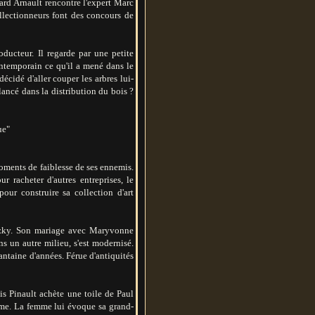
nard Arnault rencontre l'expert Marc
llectionneurs font des concours de
oducteur. Il regarde par une petite
contemporain ce qu'il a mené dans le
 décidé d'aller couper les arbres lui-
lancé dans la distribution du bois ?
ue"
moments de faiblesse de ses ennemis.
 racheter d'autres entreprises, le
our construire sa collection d'art
erszky. Son mariage avec Maryvonne
s un autre milieu, s'est modernisé.
antaine d'années. Férue d'antiquités
s Pinault achète une toile de Paul
rme. La femme lui évoque sa grand-