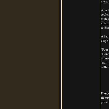
mère.
A la 
seulem
tablea
elle n
référe
A l'a
Gogh e
"Peut
"Donne
donnan
"oui,
collec
Franço
Rebus 
possib