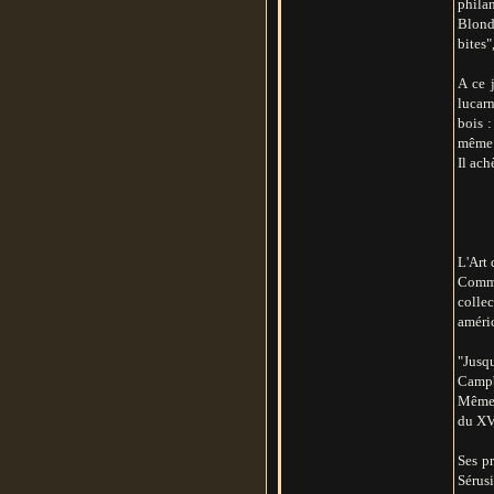
philan
Blond
bites"
A ce 
lucarn
bois :
même e
Il ach
L'Art 
Comme
colle
améric
"Jusq
Campbe
Même s
du XVI
Ses p
Sérus