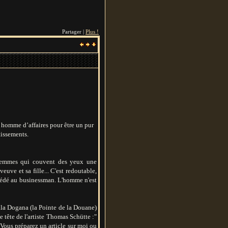
Partager |
Plus !
p homme d’affaires pour être un pur
tissements.
x femmes qui couvent des yeux une
euve et sa fille... C'est redoutable,
uccédé au businessman. L'homme n'est
ella Dogana (la Pointe de la Douane)
 tête de l'artiste Thomas Schütte :"
 "Vous préparez un article sur moi ou