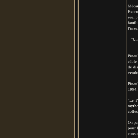
Mécani
Execu
seul p
famili
Pinaul
"Un 
Pinau
câble 
de dis
vendre
Pinau
1994, 
"Le P
mythol
collec
On par
pour 
constr