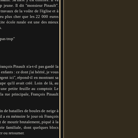
p jeune. Il dit "monsieur Pinault".
travaux de la voûte de l'église et à
 peu plus cher que les 22 000 euros
tite école rurale est une des mieux
s.
 pas trop"
ançois Pinault n'a-t-il pas gardé la
enfants : ce dont j'ai hérité, je vous
rgent ici", répond-il en montrant sa
oupe qu'il avait créé. Loin de là, au
 une petite feuille au comptoir. Le
la rue principale, François Pinault
in de batailles de boules de neige à
 il a en mémoire le jour où François
t de mourir brutalement, piqué à la
erie familiale, dont quelques blocs
er ou retourner.