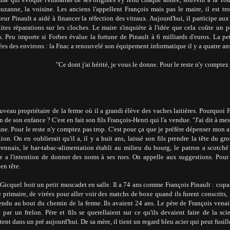
uzanne, la voisine. Les anciens l'appellent François mais pas le maire, il est tro
ur Pinault a aidé à financer la réfection des vitraux. Aujourd'hui, il participe aux 
tites réparations sur les cloches. Le maire s'inquiète à l'idée que cela coûte un
. Peu importe si Forbes évalue la fortune de Pinault à 6 milliards d'euros. La pe
es des environs : la Fnac a renouvelé son équipement informatique il y a quatre an
"Ce dont j'ai hérité, je vous le donne. Pour le reste n'y comptez
veau propriétaire de la ferme où il a grandi élève des vaches laitières. Pourquoi Fr
 de son enfance ? C'est en fait son fils François-Henri qui l'a vendue. "J'ai dit à mes 
ne. Pour le reste n'y comptez pas trop. C'est pour ça que je préfère dépenser mon a
ion. On en oublierait qu'il a, il y a huit ans, laissé son fils prendre la tête du gr
rennais, le bar-tabac-alimentation établi au milieu du bourg, le patron a scotché
ge a l'intention de donner des noms à ses rues. On appelle aux suggestions. Pour 
 en tête.
Gicquel boit un petit muscadet en salle. Il a 74 ans comme François Pinault : copa
e primaire, de virées pour aller voir des matchs de boxe quand ils furent conscrits,
tendu au bout du chemin de la ferme. Ils avaient 24 ans. Le père de François venai
par un frelon. Père et fils se querellaient sur ce qu'ils devaient faire de la sci
tent dans un pré aujourd'hui. De sa mère, il tient un regard bleu acier qui peut fusill