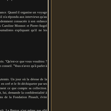
distance. Quand il organise un voyage
, il n'a répondu aux interviews qu'au
rudemment consacrée à son enfance
es Caroline Monnot et Pierre-Angel
urnalistes expliquant qu'il ne les
pris. "Qu'est-ce que vous voudriez ?
 conseil. "Vous n'avez qu'à parler à
rtemis. Un jour où la déesse de la
en cerf et le fit déchiqueter par ses
iment ce que compte sa collection.
 lui, demande la confidentialité à
ons de la Fondation Pinault, évite
ult. Le Breton n'est même pas allé