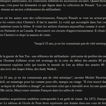
thropies américaines, les collections reflètent les ascensions sociales. Quand Ber
eau, c'est pour lui demander ce qui figure dans la collection de Pinault. "Les co
, résume un ancien collaborateur du milliardaire.
jeu où les autres sont des collectionneurs, François Pinault se veut un acteur-pr
e les ventes chez Christie's. Il fait le marché. Le voilà qui accomplit dans l'art 
 maîtriser toute la filière. Il visite les ateliers d'artistes aujourd'hui comme il avait
n Finlande et au Canada. Il raccourcit ses circuits d'approvisionnement. Il s'était 
ète Christie's et dope la maison de vente.
"Jusqu'à 35 ans, je ne lui connaissais pas de côté artistiq
de la guerre de Sun Tzu - une référence du milliardaire - préconise de profiter des 
 l'homme d'affaires avait tiré avantage de la crise du début des années 80 pour
ctionneur exploite celle qui touche le monde de l'art au début des années 90 p
ain avec des Jasper Johns, des Andy Warhol...
u'à 35 ans, je ne lui connaissais pas de côté artistique", raconte Michel Pacs
ll, un remariage pour lui comme pour elle, marque un virage. "Il s'est trouvé dan
a façon de s'habiller a changé", se souvient celui qui a travaillé avec lui une quar
IIe siècle, Maryvonne entraîne François dans les salles de vente.
remières acquisitions semblent correspondre à un goût de classe. En 1972, Françoi
ier. Le tableau de l'école de Pont-Aven représente une femme dans une cour de fe