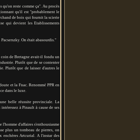
pas qu'on reste comme ça". Au procès
tionnant qu'il est "probablement le
chand de bois qui fournit la scierie
rise qui devient les Etablissements
l Pacserszky. On était abasourdis."
 coin de Bretagne avait-il fondu un
industrie. Plutôt que de se contenter
e. Plutôt que de laisser d'autres le
Redoute et la Fnac. Renommé PPR en
ce dans le luxe.
 une belle réussite provinciale. La
 intéressez à Pinault à cause de ses
ue l'homme d'affaires s'enthousiasme
sse plus un tombeau de pierres, on
 enchères Artcurial. A l'instar des