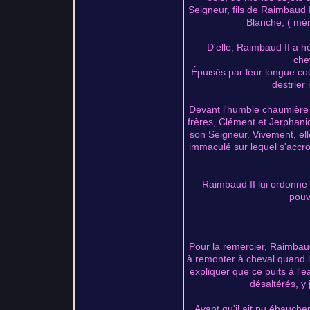
Seigneur, fils de Raimbaud I
Blanche, ( mèr
D'elle, Raimbaud II a hé
che
Épuisés par leur longue cou
destrier 
Devant l'humble chaumière o
frères, Clément et Jerphanio
son Seigneur. Vivement, elle
immaculé sur lequel s'accroc
Raimbaud II lui ordonne 
pouv
Pour la remercier, Raimbaud 
à remonter à cheval quand la
expliquer que ce puits à l'e
désaltérés, y
Avant qu'il ait pu ébaucher