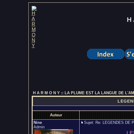
H 
H A R M O N Y
::
LA PLUME EST LA LANGUE DE L'A
LEGEN
Auteur
Nine
Sujet: Re: LEGENDES D
Admin
LE