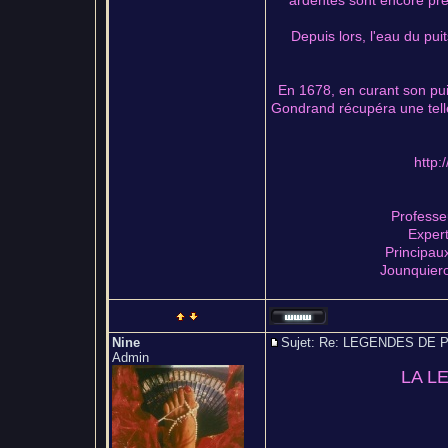
Depuis lors, l'eau du pui
En 1678, en curant son puit
Gondrand récupéra une telle 
http:
Professeu
Expert
Principau
Jounquiero
Nine
Sujet: Re: LEGENDES D
Admin
LA L