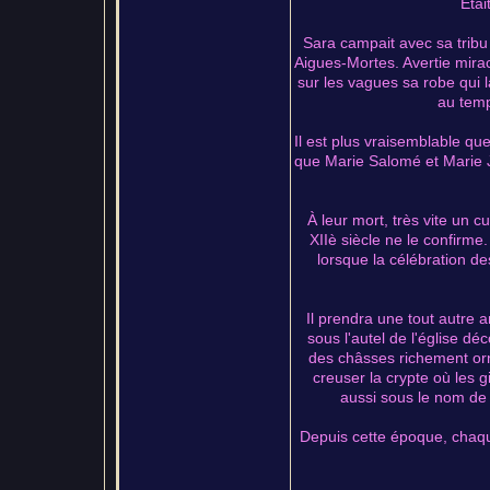
Étai
Sara campait avec sa tribu 
Aigues-Mortes. Avertie mirac
sur les vagues sa robe qui l
au temp
Il est plus vraisemblable que
que Marie Salomé et Marie Ja
À leur mort, très vite un c
XIIè siècle ne le confirme
lorsque la célébration d
Il prendra une tout autre 
sous l'autel de l'église d
des châsses richement orné
creuser la crypte où les 
aussi sous le nom de 
Depuis cette époque, chaqu