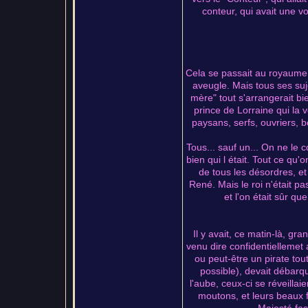
conteur, qui avait une 
Cela se passait au royaume d
aveugle. Mais tous ses suje
mère" tout s'arrangerait bie
prince de Lorraine qui la 
paysans, serfs, ouvriers, b
Tous... sauf un... On ne le c
bien qui l était. Tout ce qu'o
de tous les désordres, et
René. Mais le roi n'était pa
et l'on était sûr que
Il y avait, ce matin-là, gr
venu dire confidentiellemet a
ou peut-être un pirate tout 
possible), devait débarq
l'aube, ceux-ci se réveillai
moutons, et leurs beaux fi