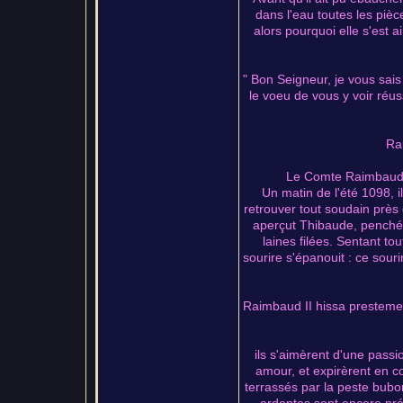
dans l'eau toutes les piè
alors pourquoi elle s'est a
" Bon Seigneur, je vous sais 
le voeu de vous y voir réus
Rai
Le Comte Raimbaud II
Un matin de l'été 1098, 
retrouver tout soudain près
aperçut Thibaude, penchée
laines filées. Sentant to
sourire s'épanouit : ce sour
Raimbaud II hissa prestement 
ils s'aimèrent d'une pass
amour, et expirèrent en c
terrassés par la peste bubo
ardentes sont encore prés