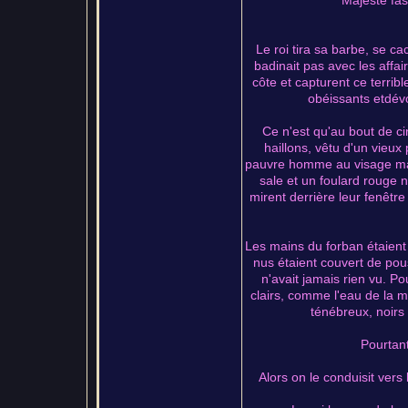
Majesté fas
Le roi tira sa barbe, se ca
badinait pas avec les affai
côte et capturent ce terribl
obéissants etdévo
Ce n'est qu'au bout de 
haillons, vêtu d'un vieux
pauvre homme au visage maigr
sale et un foulard rouge no
mirent derrière leur fenêtre
Les mains du forban étaient 
nus étaient couvert de pous
n'avait jamais rien vu. Po
clairs, comme l'eau de la m
ténébreux, noirs
Pourtant 
Alors on le conduisit vers 