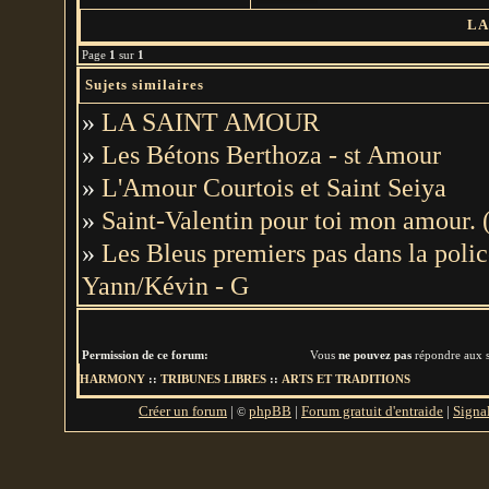
LA
Page
1
sur
1
Sujets similaires
»
LA SAINT AMOUR
»
Les Bétons Berthoza - st Amour
»
L'Amour Courtois et Saint Seiya
»
Saint-Valentin pour toi mon amour.
»
Les Bleus premiers pas dans la poli
Yann/Kévin - G
Permission de ce forum:
Vous
ne pouvez pas
répondre aux s
HARMONY
::
TRIBUNES LIBRES
::
ARTS ET TRADITIONS
Créer un forum
|
phpBB
|
Forum gratuit d'entraide
|
Signa
©