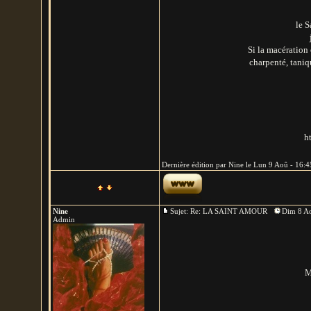
le S
Si la macération
charpenté, taniq
h
Dernière édition par Nine le Lun 9 Aoû - 16:45
Nine
Sujet: Re: LA SAINT AMOUR
Dim 8 Ao
Admin
M