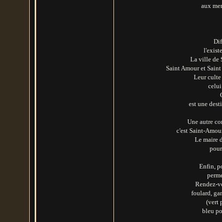
aux mem
Dif
l'exis
La ville de 
Saint Amour et Saint 
Leur culte
celui
est une dest
Une autre co
c'est Saint-Amou
Le maire 
pour
Enfin, p
perme
Rendez-vou
foulard, ga
(vert 
bleu po