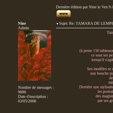
Dernière édition par Nine le Ven 9 A
Nine
Sujet: Re: TAMARA DE LE
Admin
Tam
(à peine 150 tableaux
ce sont ses pe
lorsqu'il s'ag
Ses modèles se c
une bouche pu
de
mi
Derrière une stylisati
Nombre de messages
:
les portr
9600
des magistr
Date d'inscription :
par ses g
03/05/2008