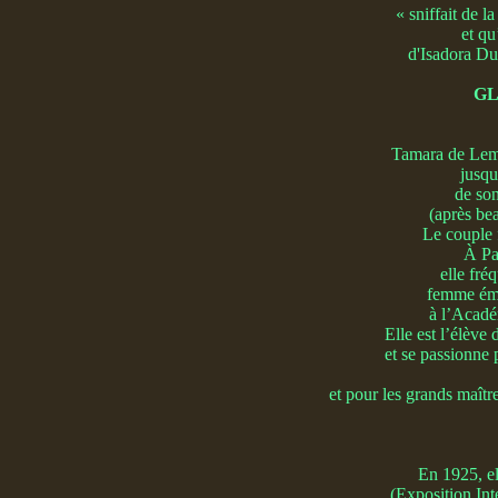
« sniffait de 
et qu
d'Isadora Du
GL
Tamara de Lemp
jusqu
de son
(après be
Le couple f
À Pa
elle fré
femme éma
à l’Acadé
Elle est l’élèv
et se passionne 
et pour les grands maître
En 1925, el
(Exposition Inte