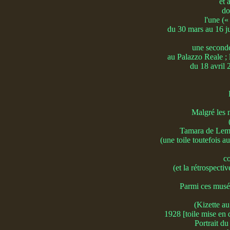
et 
do
l'une (
du 30 mars au 16 j
une seconde
au Palazzo Reale ;
du 18 avril 
Malgré les 
Tamara de Lempi
(une toile toutefois 
co
(et la rétrospecti
Parmi ces musée
(Kizette au
1928 [toile mise en
Portrait du