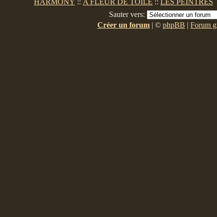
HARMONY
::
A FLEUR DE TOILE
::
LES PEINTRES
Sauter vers:
Créer un forum
|
©
phpBB
|
Forum gr