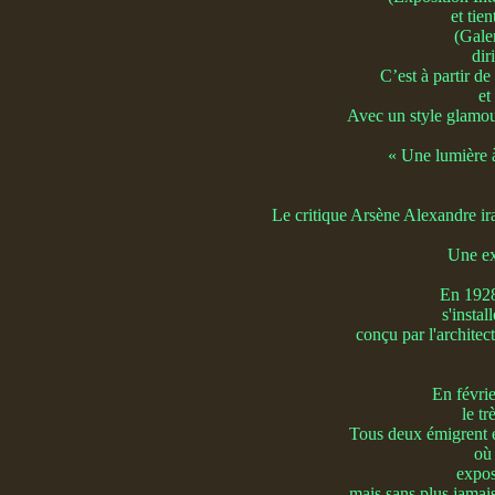
et tie
(Gale
dir
C’est à partir de
et
Avec un style glamour
« Une lumière à
Le critique Arsène Alexandre ira
Une ex
En 1928
s'insta
conçu par l'archite
En févrie
le t
Tous deux émigrent 
où 
expos
mais sans plus jamais