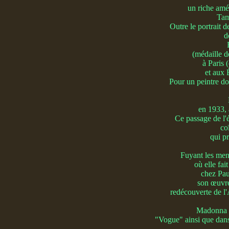
un riche amér
Tam
Outre le portrait 
d
(médaille d
à Paris 
et aux 
Pour un peintre don
en 1933, 
Ce passage de l'
co
qui p
Fuyant les mena
où elle fa
chez Pau
son œuvre
redécouverte de l'
Madonna a
"Vogue" ainsi que dan