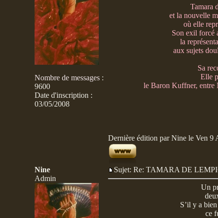
Tamara d
et la nouvelle 
où elle rep
Son exil forcé
la représent
aux sujets dou
Sa rec
Elle 
Nombre de messages
:
le Baron Kuffner, entre
9600
Date d'inscription :
03/05/2008
Dernière édition par Nine le Ven 9 A
Nine
Sujet: Re: TAMARA DE LE
Admin
Un pr
deu
S’il y a bien
ce f