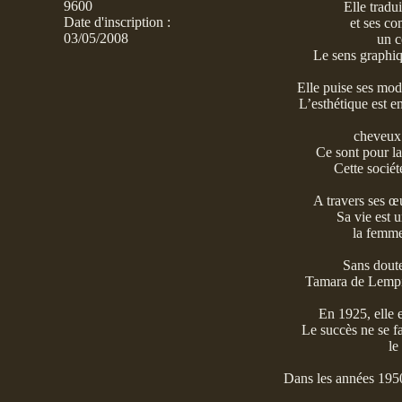
9600
Elle tradu
Date d'inscription :
et ses co
03/05/2008
un c
Le sens graphiqu
Elle puise ses modè
L’esthétique est e
cheveux 
Ce sont pour la 
Cette sociét
A travers ses œ
Sa vie est 
la femme
Sans doute 
Tamara de Lempick
En 1925, elle e
Le succès ne se f
le
Dans les années 1950,