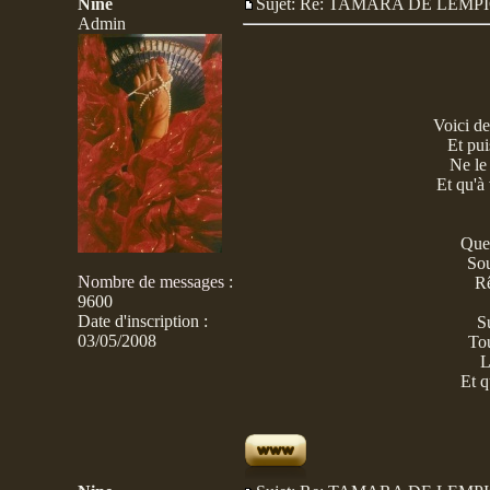
Nine
Sujet: Re: TAMARA DE LE
Admin
Voici de
Et pui
Ne le
Et qu'à
Que 
Sou
Nombre de messages
:
Rê
9600
Date d'inscription :
Su
03/05/2008
Tou
L
Et q