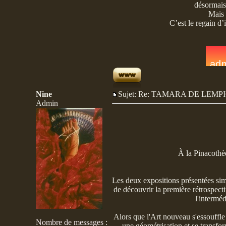
désormais,
Mais 
C’est le regain d’
C
Lo
Nine
Sujet: Re: TAMARA DE LE
Admin
À la Pinacothè
Les deux expositions présentées sim
de découvrir la première rétrospect
l'intermé
Alors que l'Art nouveau s'essouffle
Nombre de messages
:
une géométrisation et se transform