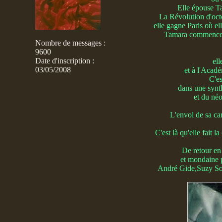
Elle épouse T
La Révolution d'oct
elle gagne Paris où ell
Tamara commence al
Nombre de messages
:
9600
Date d'inscription :
ell
03/05/2008
et à l'Acad
C'es
dans une synth
et du néo
L'envol de sa ca
C'est là qu'elle fait
De retour en 
et mondaine 
André Gide,Suzy Solid