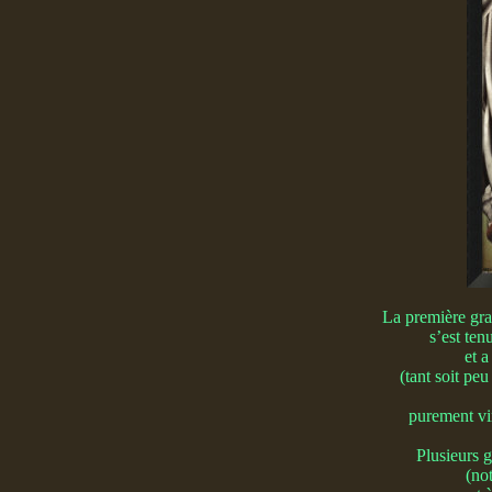
La première gr
s’est te
et a
(tant soit peu
purement vir
Plusieurs g
(no