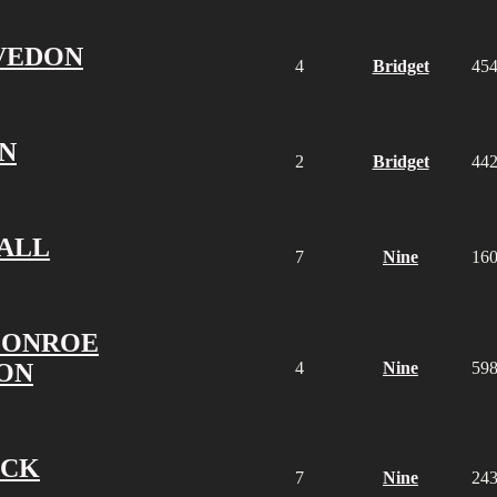
VEDON
4
Bridget
45
NN
2
Bridget
44
ALL
7
Nine
16
MONROE
ION
4
Nine
59
OCK
7
Nine
24