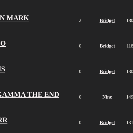
EN MARK
2
Bridget
18
TO
0
Bridget
11
IS
0
Bridget
13
GAMMA THE END
0
Nine
14
RR
0
Bridget
13