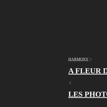
HARMONY
::
A FLEUR 
::
LES PHO