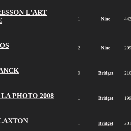
RESSON L'ART
É
1
Nine
44
OS
2
Nine
20
RANCK
0
Bridget
21
 LA PHOTO 2008
1
Bridget
19
CLAXTON
1
Bridget
20