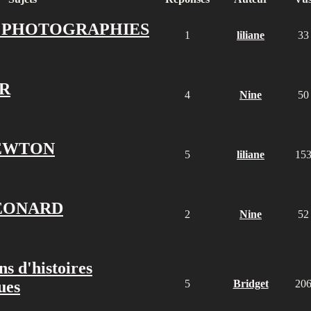
 PHOTOGRAPHIES
1
liliane
33
ER
4
Nine
50
EWTON
5
liliane
15
EONARD
2
Nine
52
s d'histoires
ues
5
Bridget
20