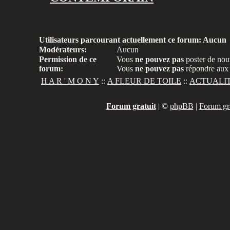
Utilisateurs parcourant actuellement ce forum: Aucun
Modérateurs:
Aucun
Permission de ce
Vous
ne pouvez pas
poster de nou
forum:
Vous
ne pouvez pas
répondre aux 
H A R ' M O N Y
::
A FLEUR DE TOILE
::
ACTUALI
Forum gratuit
|
©
phpBB
|
Forum gra