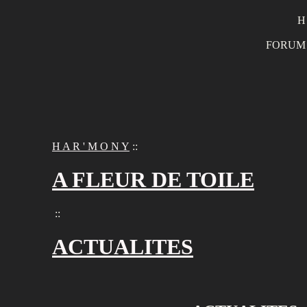
H
FORUM 
H A R ' M O N Y
::
A FLEUR DE TOILE
::
ACTUALITES