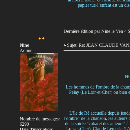
papier tue-l’enfant est un di
Dernière édition par Nine le Ven 4 Se
Nine
Sujet: Re: JEAN CLAUDE V
Admin
NO
Les hommes de l'ombre de la chans
Pelay (Le Loir-et-Cher) ou bien e
L'île de Ré accueille depuis jeu
l'ombre" de la chanson, les auteurs d
Nombre de messages
:
de la soirée "cabaret des auteurs"
6290
Loir-et-Cher), Claude Lemesle (L'
Date d'inscription: