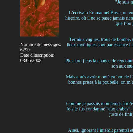
"Je suis 
L’écrivain Emmanuel Bove, un enfa
histoire, où il ne se passe jamais r
que l’on 
Terrains vagues, trous de bombe, r
Nombre de messages
:
lieux mythiques sont par essence ind
6290
Date d'inscription:
03/05/2008
Plus tard j’eus la chance de rencont
son aux stu
Mais après avoir monté en boucle l’e
bonnes prises à la poubelle, on m’
Comme je passais mon temps à m’exe
fois je fus condamné “aux arabes”, à
juste de fini
Ainsi, ignorant l’interdit parental 