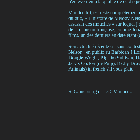
n'enlève rien à la qualité de ce disqu
Vannier, lui, est resté complètement 
du duo, « L’histoire de Melody Nels
assassin des mouches » sur lequel j’e
de la chanson française, comme Jona
films, un des derniers en date étant
Son actualité récente est sans contes
Nelson" en public au Barbican à Lond
Dougie Wright, Big Jim Sullivan, He
Jarvis Cocker (de Pulp), Badly Dro
Animals) in french s'il vous plaît.
S. Gainsbourg et J.-C. Vannier -