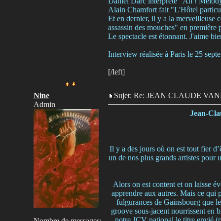
Daniel Darc interprète "Ah ! Melody"
Alain Chamfort fait "L'Hôtel particu
Et en dernier, il y a la merveilleu
assassin des mouches" en première p
Le spectacle est étonnant. J'aime bie
Interview réalisée à Paris le 25 sep
[/left]
Nine
Sujet: Re: JEAN CLAUDE V
Admin
Jean-Cla
Il y a des jours où on est tout fier
un de nos plus grands artistes pour
Alors on est content et on laisse é
apprendre aux autres. Mais ce qui p
fulgurances de Gainsbourg que le
groove sous-jacent nourrissent en b
notre JCV national le titre envié
Nombre de messages
: