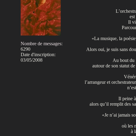
L’orchest
est
Il v
Parcour
«La musique, la poésie 
Nombre de messages
:
6290
Alors oui, je suis sans d
Date d'inscription:
03/05/2008
Au bout du 
autour de son statut d
Vénéré
l’arrangeur et orchestrate
n’es
Il peine 
alors qu’il remplit des s
«Je n’ai jamais so
où les 
à 