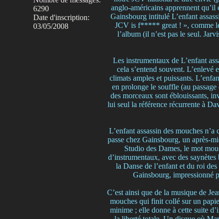
anglo-américains apprennent qu’il e
6290
Gainsbourg intitulé L’enfant assass
Date d'inscription:
JCV is f***** great ! », comme le
03/05/2008
l’album (il n’est pas le seul. Ja
Les instrumentaux de L’enfant ass
cela s’entend souvent. L’enlevé 
climats amples et puissants. L’enf
en prolonge le souffle (au passage
des morceaux sont éblouissants, inv
lui seul la référence récurrente à D
L’enfant assassin des mouches n’a 
passe chez Gainsbourg, un après-midi
Studio des Dames, le mot mouc
d’instrumentaux, avec des saynètes b
la Danse de l’enfant et du roi d
Gainsbourg, impressionné par 
C’est ainsi que de la musique de Jean
mouches qui finit collé sur un papie
minime ; elle donne à cette suite d’
la liberté totale. Un disque où Ma