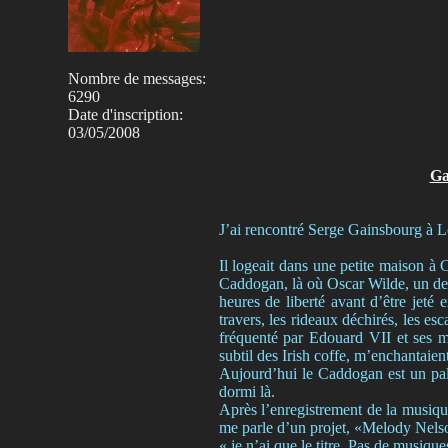
Nombre de messages
:
6290
Date d'inscription:
03/05/2008
Ga
J’ai rencontré Serge Gainsbourg à L
Il logeait dans une petite maison à
Caddogan, là où Oscar Wilde, un de 
heures de liberté avant d’être jeté 
travers, les rideaux déchirés, les esc
fréquenté par Edouard VII et ses ma
subtil des Irish coffe, m’enchantaient
Aujourd’hui le Caddogan est un pala
dormi là.
Après l’enregistrement de la musiq
me parle d’un projet,
«Melody Nels
« je n’ai que le titre. Pas de musique