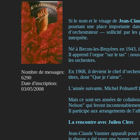
Si le nom et le visage de
Jean-Cla
pourtant une place importante dans
d’orchestrateur — sollicité par les
interprète.
Né à Becon-les-Bruyères en 1943, il
Il apprend l’orgue "sur le tas" : no
les orchestres.
En 1968, il devient le chef d’orche
Nombre de messages
:
titres, dont "Que je t’aime".
6290
Date d'inscription:
L’année suivante, Michel Polnareff f
03/05/2008
Mais ce sont ses années de collabo
Nelson" qui feront incontestableme
Il participe aux arrangements de l
La rencontre avec Julien Clerc
Jean-Claude Vannier apparaît pour l
le disque a été pour une bonne part 