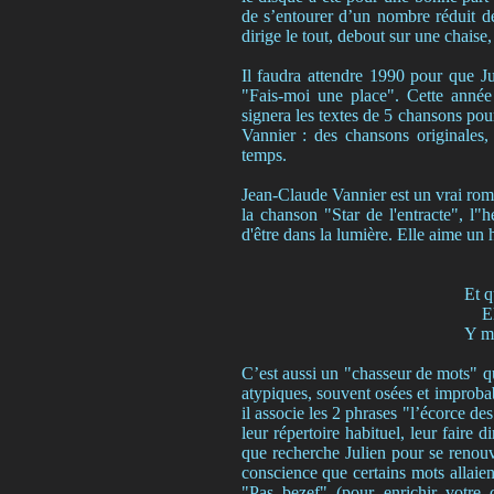
de s’entourer d’un nombre réduit d
dirige le tout, debout sur une chaise
Il faudra attendre 1990 pour que Ju
"Fais-moi une place". Cette année 
signera les textes de 5 chansons pour
Vannier : des chansons originales,
temps.
Jean-Claude Vannier est un vrai roma
la chanson "Star de l'entracte", l"
d'être dans la lumière. Elle aime un
Et q
E
Y mo
C’est aussi un "chasseur de mots" qu
atypiques, souvent osées et improb
il associe les 2 phrases "l’écorce des
leur répertoire habituel, leur faire 
que recherche Julien pour se renouve
conscience que certains mots allaie
"Pas bezef" (pour enrichir votre 