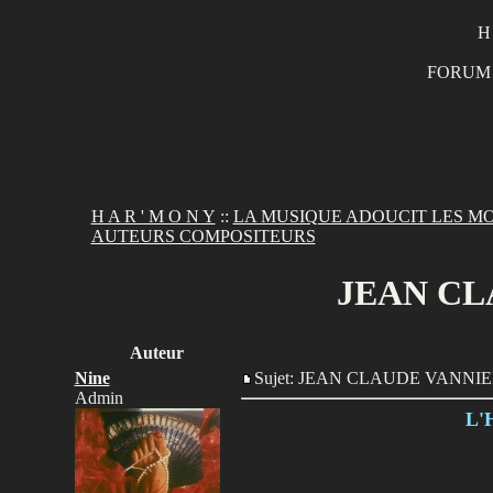
H
FORUM 
H A R ' M O N Y
::
LA MUSIQUE ADOUCIT LES M
AUTEURS COMPOSITEURS
JEAN CL
Auteur
Nine
Sujet: JEAN CLAUDE VANN
Admin
L'