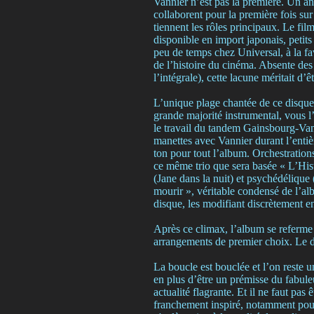
Vannier n’est pas la première. Un a
collaborent pour la première fois su
tiennent les rôles principaux. Le film
disponible en import japonais, petits 
peu de temps chez Universal, à la fa
de l’histoire du cinéma. Absente des
l’intégrale), cette lacune méritait d’
L’unique plage chantée de ce disque 
grande majorité instrumental, vous 
le travail du tandem Gainsbourg-Van
manettes avec Vannier durant l’enti
ton pour tout l’album. Orchestrations
ce même trio que sera basée « L’His
(Jane dans la nuit) et psychédélique
mourir », véritable condensé de l’al
disque, les modifiant discrètement en 
Après ce climax, l’album se referme 
arrangements de premier choix. Le 
La boucle est bouclée et l’on reste u
en plus d’être un prémisse du fabule
actualité flagrante. Et il ne faut pas
franchement inspiré, notamment pour