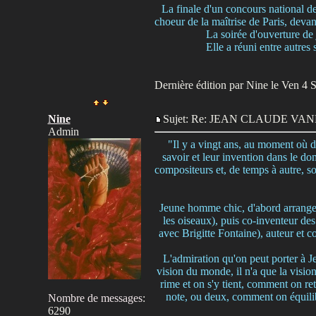
La finale d'un concours national de 
choeur de la maîtrise de Paris, devan
La soirée d'ouverture de
Elle a réuni entre autre
Dernière édition par Nine le Ven 4 Se
Nine
Sujet: Re: JEAN CLAUDE V
Admin
"Il y a vingt ans, au moment où de
savoir et leur invention dans le d
compositeurs et, de temps à autre,
Jeune homme chic, d'abord arrangeu
les oiseaux), puis co-inventeur des
avec Brigitte Fontaine), auteur et c
L'admiration qu'on peut porter à J
vision du monde, il n'a que la visio
rime et on s'y tient, comment on r
note, ou deux, comment on équilib
Nombre de messages
:
6290